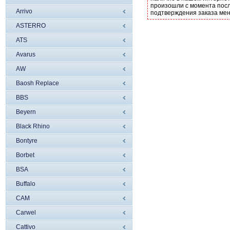
произошли с момента посл
Arrivo
подтверждения заказа ме
ASTERRO
ATS
Avarus
AW
Baosh Replace
BBS
Beyern
Black Rhino
Bontyre
Borbet
BSA
Buffalo
CAM
Carwel
Cattivo