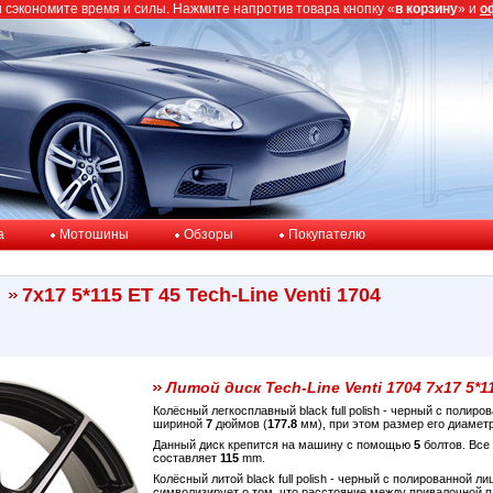
ы сэкономите время и силы. Нажмите напротив товара кнопку «
в корзину
» и
о
a
Мотошины
Обзоры
Покупателю
7x17 5*115 ET 45 Tech-Line Venti 1704
Литой диск Tech-Line Venti 1704 7x17 5*1
Колёсный легкосплавный black full polish - черный с поли
шириной
7
дюймов (
177.8
мм), при этом размер его диамет
Данный диск крепится на машину с помощью
5
болтов. Все
составляет
115
mm.
Колёсный литой black full polish - черный с полированной л
символизирует о том, что расстояние между привалочной 