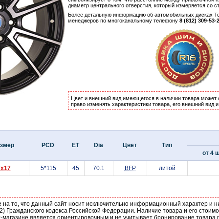
диаметр центрального отверстия, который измеряется со с
Более детальную информацию об автомобильных дисках Tec
менеджеров по многоканальному телефону
8 (812) 309-53-
Цвет и внешний вид имеющегося в наличии товара может 
право изменять характеристики товара, его внешний вид 
змер
PCD
ET
Dia
Цвет
Тип
от 4 ш
7x17
5*115
45
70.1
BFP
литой
е
на то, что данный сайт носит исключительно информационный характер и н
2) Гражданского кодекса Российской Федерации. Наличие товара и его стоим
-магазине является ориентировочным и не учитывает бронирование товара п