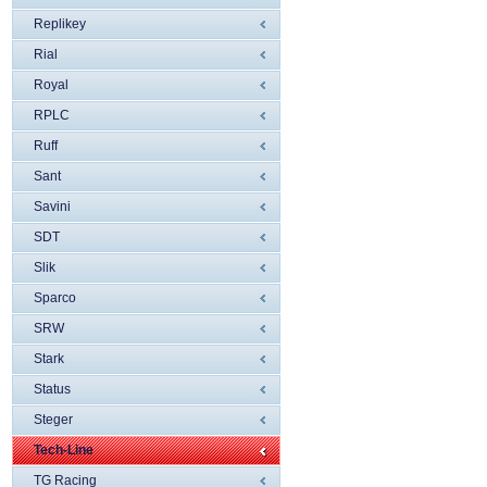
Replikey
Rial
Royal
RPLC
Ruff
Sant
Savini
SDT
Slik
Sparco
SRW
Stark
Status
Steger
Tech-Line
TG Racing