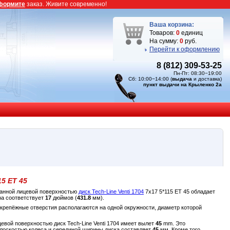
формите
заказ. Живите современно!
Ваша корзина:
Товаров:
0
единиц
На сумму:
0
руб.
Перейти к оформлению
8 (812) 309-53-25
Пн-Пт: 08:30−19:00
Сб: 10:00−14:00 (
выдача
и доставка)
пункт выдачи на Крыленко 2а
15 ET 45
рованной лицевой поверхностью
диск Tech-Line Venti 1704
7x17 5*115 ET 45 обладает
ра соответствует
17
дюймов (
431.8
мм).
 крепёжные отверстия располагаются на одной окружности, диаметр которой
ицевой поверхностью диск Tech-Line Venti 1704 имеет вылет
45
mm. Это
плоскостью колеса и серединой ширины диска составляет
45
мм. Кроме того,