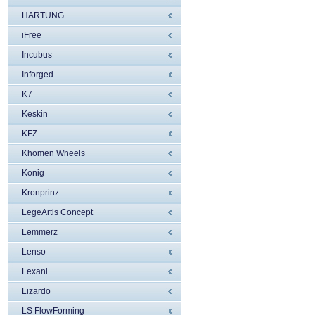
HARTUNG
iFree
Incubus
Inforged
K7
Keskin
KFZ
Khomen Wheels
Konig
Kronprinz
LegeArtis Concept
Lemmerz
Lenso
Lexani
Lizardo
LS FlowForming