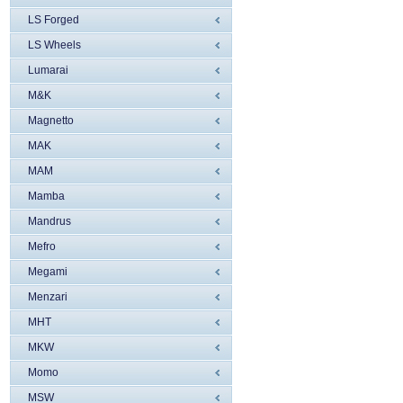
LS Forged
LS Wheels
Lumarai
M&K
Magnetto
MAK
MAM
Mamba
Mandrus
Mefro
Megami
Menzari
MHT
MKW
Momo
MSW