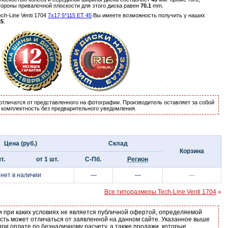
тороны привалочной плоскости для этого диска равен
70.1
mm.
h-Line Venti 1704
7x17 5*115 ET 45
Вы имеете возможность получить у наших
25
.
отличатся от представленного на фотографии. Производитель оставляет за собой
и комплектность без предварительного уведомления.
Цена (руб.)
Склад
Корзина
т.
от 1 шт.
С-Пб.
Регион
нет в наличии
—
—
—
Все типоразмеры Tech-Line Venti 1704
»
и при каких условиях не является публичной офертой, определяемой
ость может отличаться от заявленной на данном сайте. Указанное выше
ри оплате по безналичному расчету, а также продажи, которые