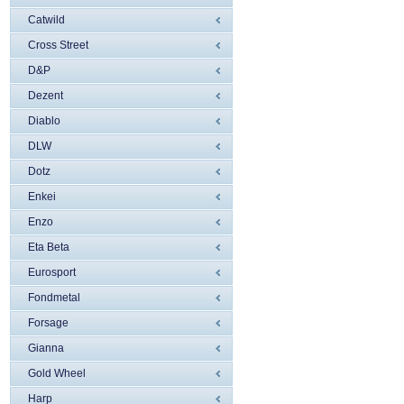
Catwild
Cross Street
D&P
Dezent
Diablo
DLW
Dotz
Enkei
Enzo
Eta Beta
Eurosport
Fondmetal
Forsage
Gianna
Gold Wheel
Harp