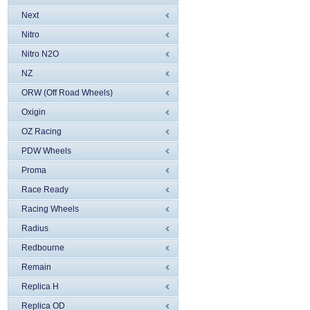
Next
Nitro
Nitro N2O
NZ
ORW (Off Road Wheels)
Oxigin
OZ Racing
PDW Wheels
Proma
Race Ready
Racing Wheels
Radius
Redbourne
Remain
Replica H
Replica OD