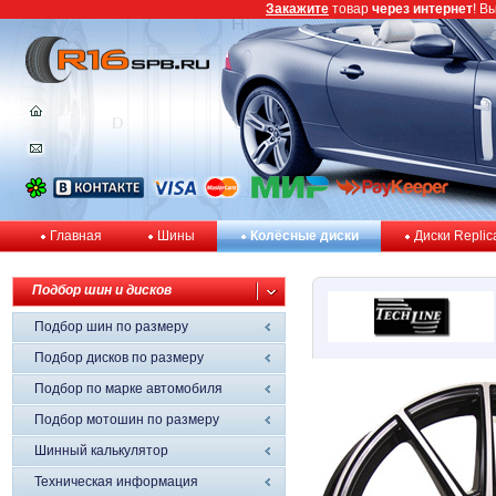
Закажите
товар
через интернет
! В
Главная
Шины
Колёсные диски
Диски Replic
Подбор шин и дисков
Подбор шин по размеру
Подбор дисков по размеру
Подбор по марке автомобиля
Подбор мотошин по размеру
Шинный калькулятор
Техническая информация