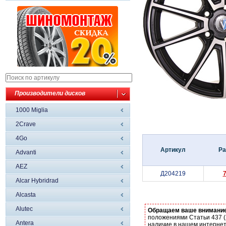
Производители дисков
1000 Miglia
2Crave
4Go
Артикул
Ра
Advanti
AEZ
Д204219
Alcar Hybridrad
Alcasta
Alutec
Обращаем ваше внимани
положениями Статьи 437 (
Antera
наличие в нашем интернет