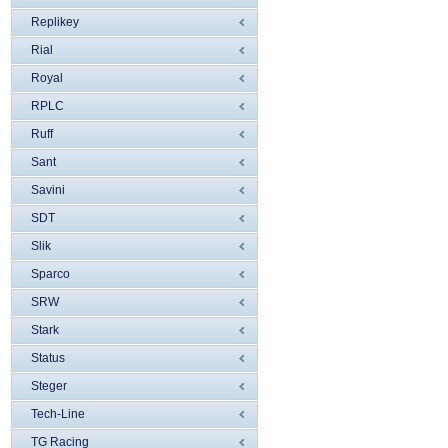
Replikey
Rial
Royal
RPLC
Ruff
Sant
Savini
SDT
Slik
Sparco
SRW
Stark
Status
Steger
Tech-Line
TG Racing