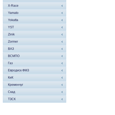
X-Race
Yamato
Yokatta
YST
Zinik
Zormer
ВАЗ
ВСМПО
Газ
Евродиск ФМЗ
КиК
Кременчуг
Скад
ТЗСК