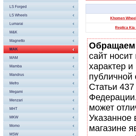
LS Forged
LS Wheels
Khomen Wheels
Lumarai
Replica Kia
M&K
Magnetto
Обращаем
MAK
сайт носи
MAM
характер и
Mamba
публичной
Mandrus
Mefro
Статьи 437
Megami
Федерации.
Menzari
может отли
MHT
Указанное 
MKW
магазине я
Momo
MSW