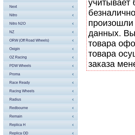
учитывает 
Next
безналично
Nitro
произошли 
Nitro N2O
данных. Вы
NZ
ORW (Off Road Wheels)
товара офо
Oxigin
товара осу
OZ Racing
заказа мен
PDW Wheels
Proma
Race Ready
Racing Wheels
Radius
Redbourne
Remain
Replica H
Replica OD