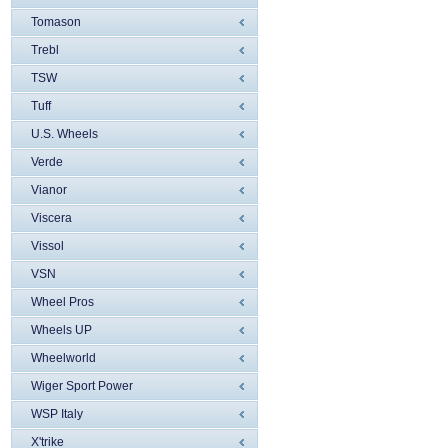
Tomason
Trebl
TSW
Tuff
U.S. Wheels
Verde
Vianor
Viscera
Vissol
VSN
Wheel Pros
Wheels UP
Wheelworld
Wiger Sport Power
WSP Italy
X'trike