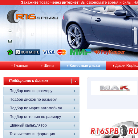
Закажите
товар
через интернет
! Вы сэкономите время и силы. Н
Главная
Шины
Колёсные диски
Диски Replic
Подбор шин и дисков
Подбор шин по размеру
Подбор дисков по размеру
Подбор по марке автомобиля
Подбор мотошин по размеру
Шинный калькулятор
Техническая информация