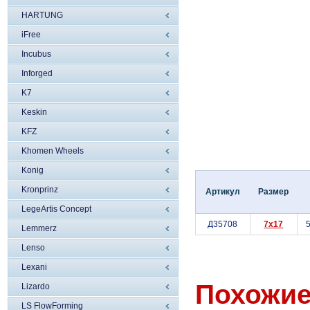
HARTUNG
iFree
Incubus
Inforged
K7
Keskin
KFZ
Khomen Wheels
Konig
Kronprinz
Артикул
Размер
LegeArtis Concept
Д35708
7x17
5
Lemmerz
Lenso
Lexani
Похожие
Lizardo
LS FlowForming