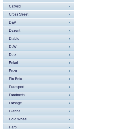
Catwild
Cross Street
D&P
Dezent
Diablo
DLW
Dotz
Enkei
Enzo
Eta Beta
Eurosport
Fondmetal
Forsage
Gianna
Gold Wheel
Harp