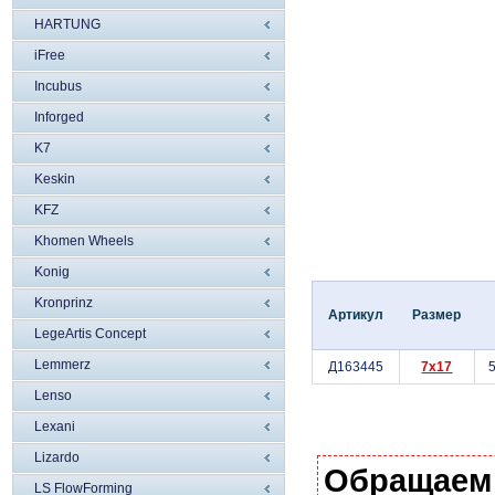
HARTUNG
iFree
Incubus
Inforged
K7
Keskin
KFZ
Khomen Wheels
Konig
Kronprinz
Артикул
Размер
LegeArtis Concept
Lemmerz
Д163445
7x17
5
Lenso
Lexani
Lizardo
Обращаем
LS FlowForming