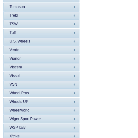
Tomason
Trebl
TSW
Tuff
U.S. Wheels
Verde
Vianor
Viscera
Vissol
VSN
Wheel Pros
Wheels UP
Wheelworld
Wiger Sport Power
WSP Italy
X'trike