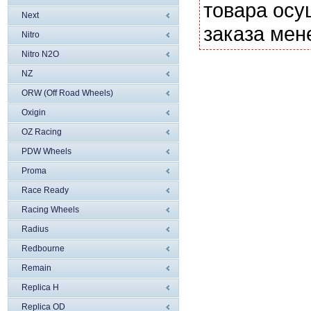
товара осу
Next
заказа мен
Nitro
Nitro N2O
NZ
ORW (Off Road Wheels)
Oxigin
OZ Racing
PDW Wheels
Proma
Race Ready
Racing Wheels
Radius
Redbourne
Remain
Replica H
Replica OD