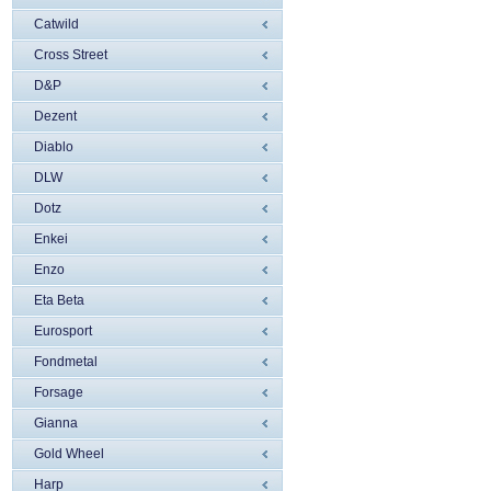
Catwild
Cross Street
D&P
Dezent
Diablo
DLW
Dotz
Enkei
Enzo
Eta Beta
Eurosport
Fondmetal
Forsage
Gianna
Gold Wheel
Harp