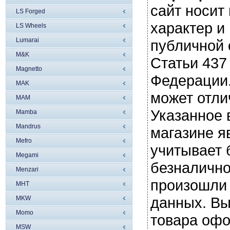
сайт носи
LS Forged
характер и
LS Wheels
Lumarai
публичной
M&K
Статьи 437
Magnetto
Федерации.
MAK
может отли
MAM
Указанное 
Mamba
Mandrus
магазине я
Mefro
учитывает 
Megami
безналично
Menzari
произошли 
MHT
данных. Вы
MKW
Momo
товара офо
MSW