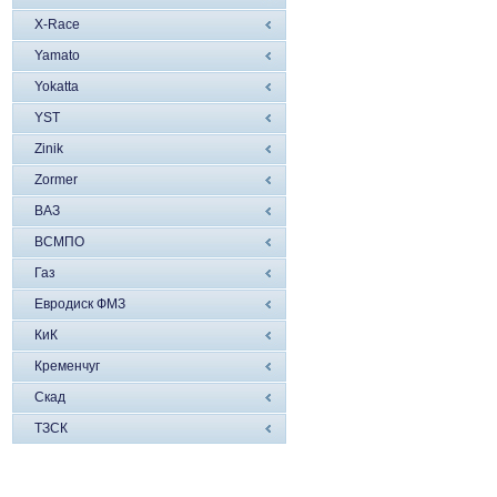
X-Race
Yamato
Yokatta
YST
Zinik
Zormer
ВАЗ
ВСМПО
Газ
Евродиск ФМЗ
КиК
Кременчуг
Скад
ТЗСК