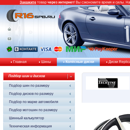
Закажите
товар
через интернет
! Вы сэкономите время и силы. Н
Главная
Шины
Колёсные диски
Диски Replic
Подбор шин и дисков
Подбор шин по размеру
Подбор дисков по размеру
Подбор по марке автомобиля
Подбор мотошин по размеру
Шинный калькулятор
Техническая информация