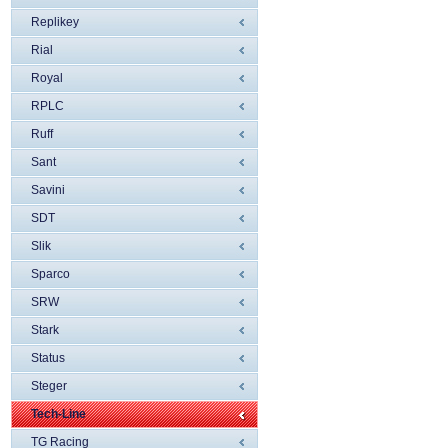
Replikey
Rial
Royal
RPLC
Ruff
Sant
Savini
SDT
Slik
Sparco
SRW
Stark
Status
Steger
Tech-Line
TG Racing