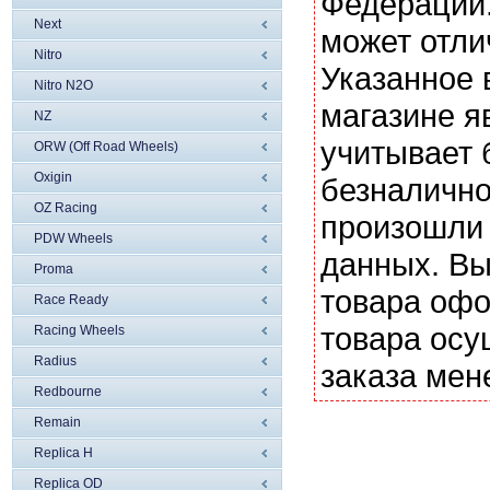
Федерации.
Next
может отли
Nitro
Указанное 
Nitro N2O
магазине я
NZ
учитывает 
ORW (Off Road Wheels)
Oxigin
безналично
OZ Racing
произошли 
PDW Wheels
данных. Вы
Proma
товара офо
Race Ready
товара осу
Racing Wheels
Radius
заказа мен
Redbourne
Remain
Replica H
Replica OD