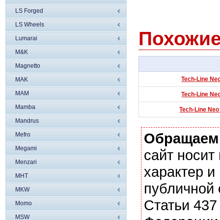
LS Forged
LS Wheels
Похожие
Lumarai
M&K
Magnetto
Tech-Line Neo
MAK
MAM
Tech-Line Neo
Mamba
Tech-Line Neo
Mandrus
Обращаем
Mefro
Megami
сайт носи
Menzari
характер и
MHT
публичной
MKW
Статьи 437
Momo
MSW