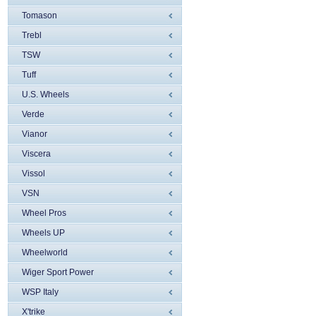
Tomason
Trebl
TSW
Tuff
U.S. Wheels
Verde
Vianor
Viscera
Vissol
VSN
Wheel Pros
Wheels UP
Wheelworld
Wiger Sport Power
WSP Italy
X'trike