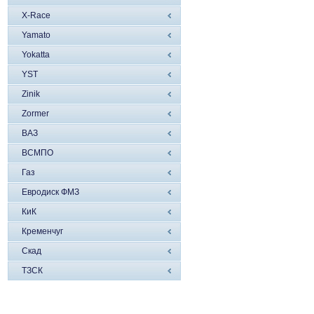
X-Race
Yamato
Yokatta
YST
Zinik
Zormer
ВАЗ
ВСМПО
Газ
Евродиск ФМЗ
КиК
Кременчуг
Скад
ТЗСК