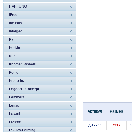
HARTUNG
iFree
Incubus
Inforged
K7
Keskin
KFZ
Khomen Wheels
Konig
Kronprinz
LegeArtis Concept
Lemmerz
Lenso
Артикул
Размер
Lexani
Lizardo
Д85677
7x17
5
LS FlowForming