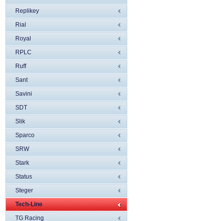
Replikey
Rial
Royal
RPLC
Ruff
Sant
Savini
SDT
Slik
Sparco
SRW
Stark
Status
Steger
Tech-Line
TG Racing