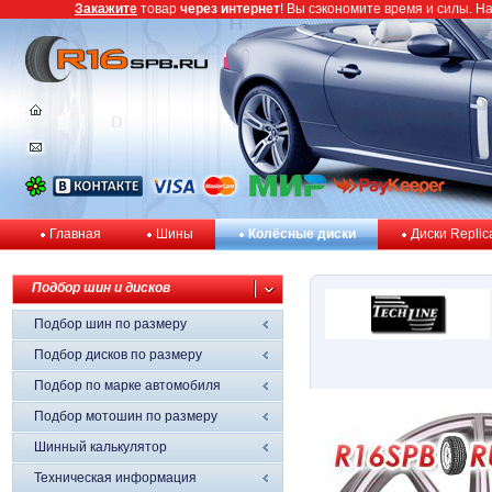
Закажите
товар
через интернет
! Вы сэкономите время и силы. Н
Главная
Шины
Колёсные диски
Диски Replic
Подбор шин и дисков
Подбор шин по размеру
Подбор дисков по размеру
Подбор по марке автомобиля
Подбор мотошин по размеру
Шинный калькулятор
Техническая информация