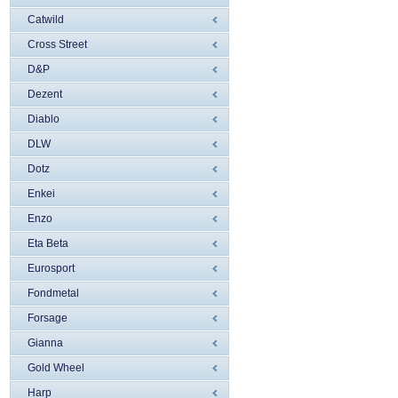
Catwild
Cross Street
D&P
Dezent
Diablo
DLW
Dotz
Enkei
Enzo
Eta Beta
Eurosport
Fondmetal
Forsage
Gianna
Gold Wheel
Harp