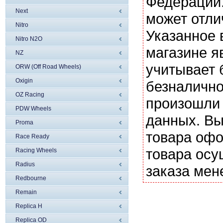
Федерации.
Next
может отли
Nitro
Указанное 
Nitro N2O
магазине я
NZ
учитывает 
ORW (Off Road Wheels)
Oxigin
безналично
OZ Racing
произошли 
PDW Wheels
данных. Вы
Proma
товара офо
Race Ready
товара осу
Racing Wheels
Radius
заказа мен
Redbourne
Remain
Replica H
Replica OD