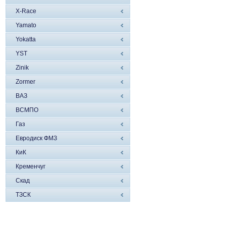
X-Race
Yamato
Yokatta
YST
Zinik
Zormer
ВАЗ
ВСМПО
Газ
Евродиск ФМЗ
КиК
Кременчуг
Скад
ТЗСК