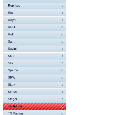
Replikey
Rial
Royal
RPLC
Ruff
Sant
Savini
SDT
Slik
Sparco
SRW
Stark
Status
Steger
Tech-Line
TG Racing