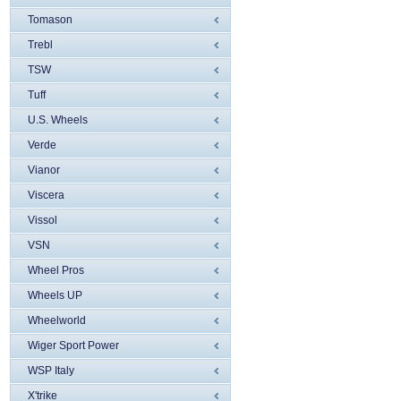
Tomason
Trebl
TSW
Tuff
U.S. Wheels
Verde
Vianor
Viscera
Vissol
VSN
Wheel Pros
Wheels UP
Wheelworld
Wiger Sport Power
WSP Italy
X'trike