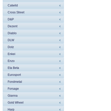
Catwild
Cross Street
D&P
Dezent
Diablo
DLW
Dotz
Enkei
Enzo
Eta Beta
Eurosport
Fondmetal
Forsage
Gianna
Gold Wheel
Harp