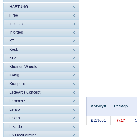
HARTUNG
iFree
Incubus
Inforged
K7
Keskin
KFZ
Khomen Wheels
Konig
Kronprinz
LegeArtis Concept
Lemmerz
Артикул
Размер
Lenso
Lexani
Д113651
7x17
5
Lizardo
LS FlowForming