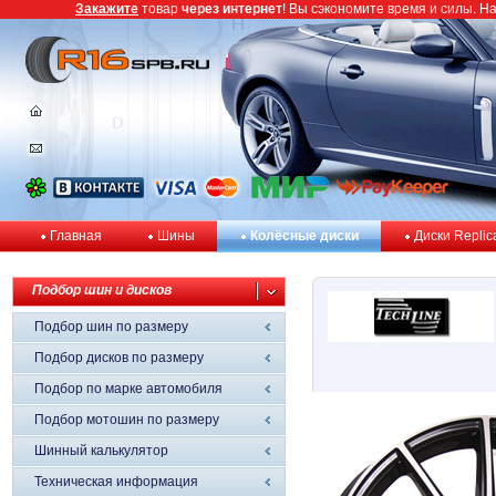
Закажите
товар
через интернет
! Вы сэкономите время и силы. Н
Главная
Шины
Колёсные диски
Диски Replic
Подбор шин и дисков
Подбор шин по размеру
Подбор дисков по размеру
Подбор по марке автомобиля
Подбор мотошин по размеру
Шинный калькулятор
Техническая информация