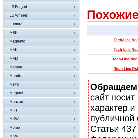
LS Forged
Похожие
LS Wheels
Lumarai
M&K
Tech-Line Neo
Magnetto
Tech-Line Neo
MAK
MAM
Tech-Line Neo
Mamba
Tech-Line Rst
Mandrus
Обращаем
Mefro
Megami
сайт носи
Menzari
характер и
MHT
публичной
MKW
Статьи 437
Momo
MSW