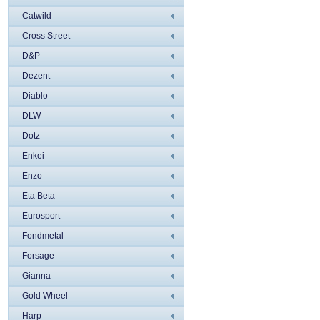
Catwild
Cross Street
D&P
Dezent
Diablo
DLW
Dotz
Enkei
Enzo
Eta Beta
Eurosport
Fondmetal
Forsage
Gianna
Gold Wheel
Harp