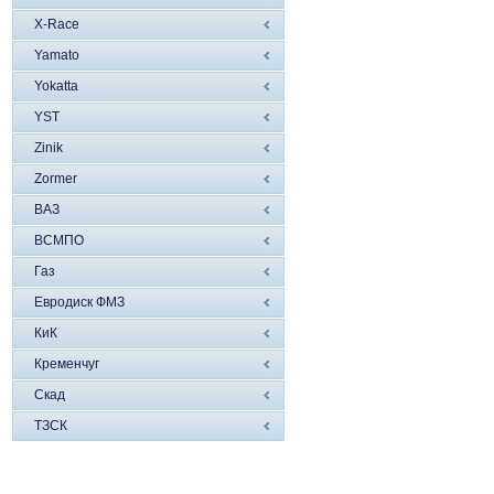
X-Race
Yamato
Yokatta
YST
Zinik
Zormer
ВАЗ
ВСМПО
Газ
Евродиск ФМЗ
КиК
Кременчуг
Скад
ТЗСК