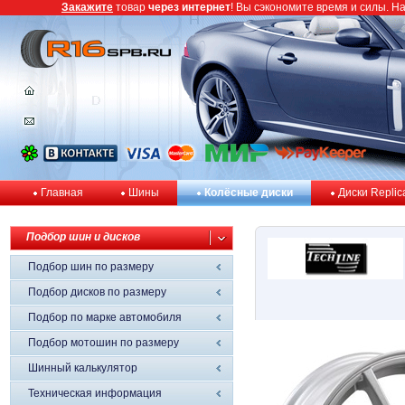
Закажите
товар
через интернет
! Вы сэкономите время и силы. Н
Главная
Шины
Колёсные диски
Диски Replic
Подбор шин и дисков
Подбор шин по размеру
Подбор дисков по размеру
Подбор по марке автомобиля
Подбор мотошин по размеру
Шинный калькулятор
Техническая информация