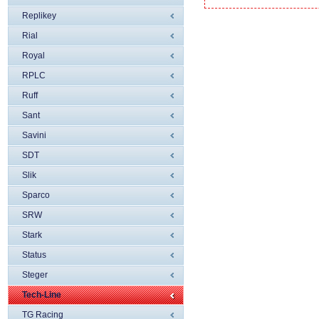
Replikey
Rial
Royal
RPLC
Ruff
Sant
Savini
SDT
Slik
Sparco
SRW
Stark
Status
Steger
Tech-Line
TG Racing