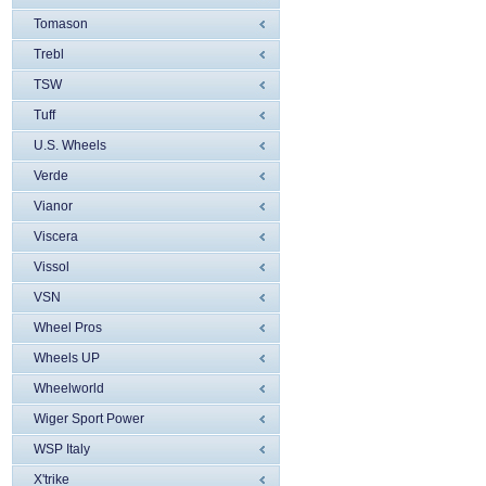
Tomason
Trebl
TSW
Tuff
U.S. Wheels
Verde
Vianor
Viscera
Vissol
VSN
Wheel Pros
Wheels UP
Wheelworld
Wiger Sport Power
WSP Italy
X'trike