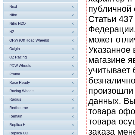
публичной
Next
Nitro
Статьи 437
Nitro N2O
Федерации.
NZ
может отли
ORW (Off Road Wheels)
Указанное 
Oxigin
магазине я
OZ Racing
PDW Wheels
учитывает 
Proma
безналично
Race Ready
произошли 
Racing Wheels
данных. Вы
Radius
Redbourne
товара офо
Remain
товара осу
Replica H
заказа мен
Replica OD