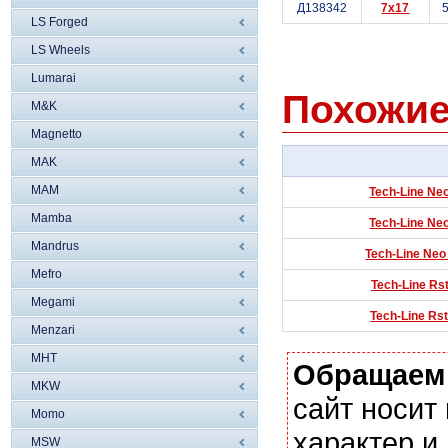
Д138342
7x17
5
LS Forged
LS Wheels
Lumarai
Похожие
M&K
Magnetto
MAK
MAM
Tech-Line Neo
Mamba
Tech-Line Neo
Mandrus
Tech-Line Neo
Mefro
Tech-Line Rst
Megami
Tech-Line Rst
Menzari
MHT
Обращаем
MKW
сайт носи
Momo
характер и
MSW