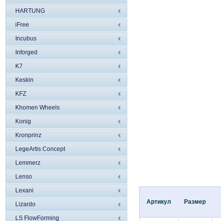
HARTUNG
iFree
Incubus
Inforged
K7
Keskin
KFZ
Khomen Wheels
Konig
Kronprinz
LegeArtis Concept
Lemmerz
Lenso
Lexani
Артикул
Размер
Lizardo
LS FlowForming