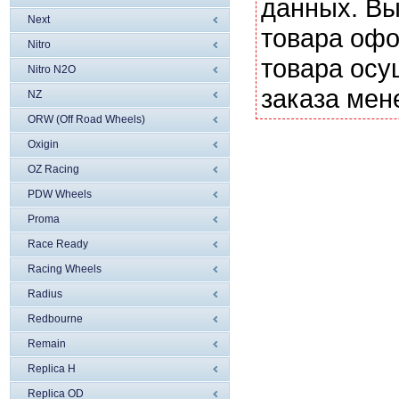
данных. Вы
Next
товара офо
Nitro
товара осу
Nitro N2O
заказа мен
NZ
ORW (Off Road Wheels)
Oxigin
OZ Racing
PDW Wheels
Proma
Race Ready
Racing Wheels
Radius
Redbourne
Remain
Replica H
Replica OD