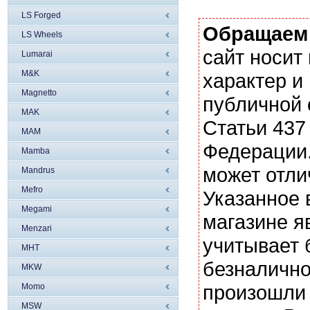
LS Forged
Обращаем
LS Wheels
сайт носи
Lumarai
M&K
характер и
Magnetto
публичной
MAK
Статьи 437
MAM
Федерации.
Mamba
может отли
Mandrus
Mefro
Указанное 
Megami
магазине я
Menzari
учитывает 
MHT
безналично
MKW
произошли 
Momo
MSW