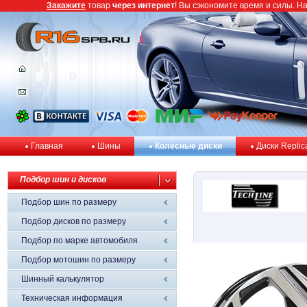
Закажите
товар
через интернет
! Вы сэкономите время и силы. Н
Главная
Шины
Колёсные диски
Диски Replic
Подбор шин и дисков
Подбор шин по размеру
Подбор дисков по размеру
Подбор по марке автомобиля
Подбор мотошин по размеру
Шинный калькулятор
Техническая информация