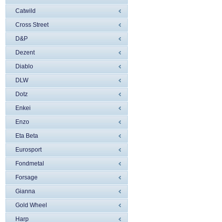
Catwild
Cross Street
D&P
Dezent
Diablo
DLW
Dotz
Enkei
Enzo
Eta Beta
Eurosport
Fondmetal
Forsage
Gianna
Gold Wheel
Harp