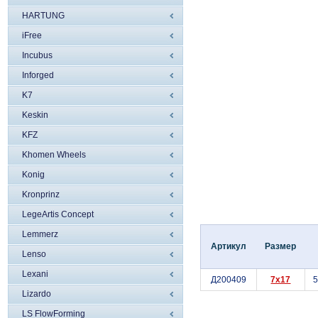
HARTUNG
iFree
Incubus
Inforged
K7
Keskin
KFZ
Khomen Wheels
Konig
Kronprinz
LegeArtis Concept
Lemmerz
Артикул
Размер
Lenso
Lexani
Д200409
7x17
5
Lizardo
LS FlowForming