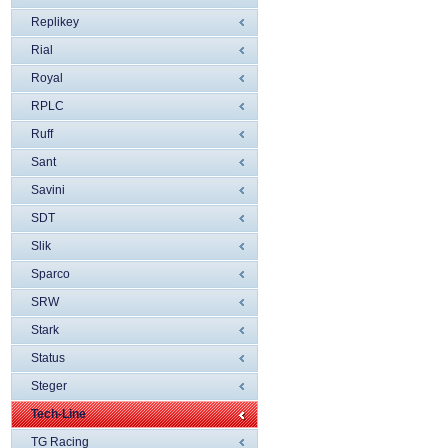
Replikey
Rial
Royal
RPLC
Ruff
Sant
Savini
SDT
Slik
Sparco
SRW
Stark
Status
Steger
Tech-Line
TG Racing