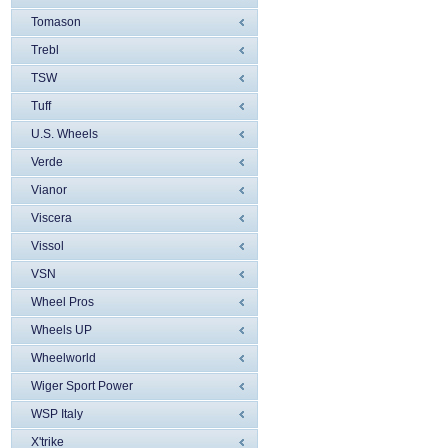
Tomason
Trebl
TSW
Tuff
U.S. Wheels
Verde
Vianor
Viscera
Vissol
VSN
Wheel Pros
Wheels UP
Wheelworld
Wiger Sport Power
WSP Italy
X'trike