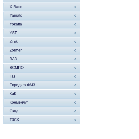
X-Race
Yamato
Yokatta
YST
Zinik
Zormer
ВАЗ
ВСМПО
Газ
Евродиск ФМЗ
КиК
Кременчуг
Скад
ТЗСК