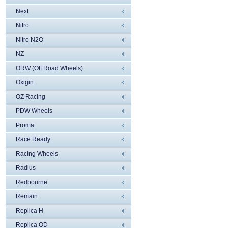
Next
Nitro
Nitro N2O
NZ
ORW (Off Road Wheels)
Oxigin
OZ Racing
PDW Wheels
Proma
Race Ready
Racing Wheels
Radius
Redbourne
Remain
Replica H
Replica OD