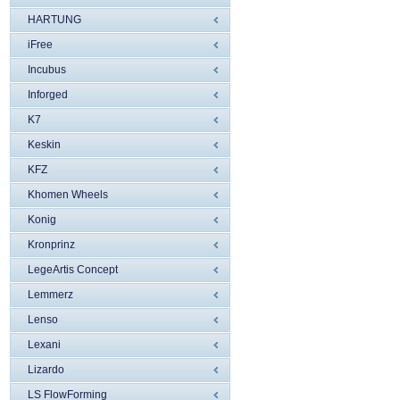
HARTUNG
iFree
Incubus
Inforged
K7
Keskin
KFZ
Khomen Wheels
Konig
Kronprinz
LegeArtis Concept
Lemmerz
Lenso
Lexani
Lizardo
LS FlowForming