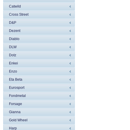
Catwild
Cross Street
D&P
Dezent
Diablo
DLW
Dotz
Enkei
Enzo
Eta Beta
Eurosport
Fondmetal
Forsage
Gianna
Gold Wheel
Harp