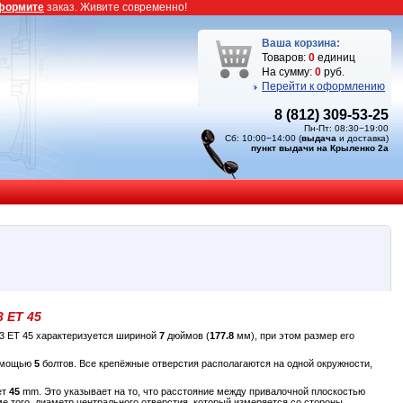
формите
заказ. Живите современно!
Ваша корзина:
Товаров:
0
единиц
На сумму:
0
руб.
Перейти к оформлению
8 (812) 309-53-25
Пн-Пт: 08:30−19:00
Сб: 10:00−14:00 (
выдача
и доставка)
пункт выдачи на Крыленко 2а
3 ET 45
.3 ET 45 характеризуется шириной
7
дюймов (
177.8
мм), при этом размер его
помощью
5
болтов. Все крепёжные отверстия располагаются на одной окружности,
ет
45
mm. Это указывает на то, что расстояние между привалочной плоскостью
е того, диаметр центрального отверстия, который измеряется со стороны