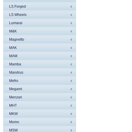
LS Forged
LS Wheels
Lumarai
M&K
Magnetto
MAK
MAM
Mamba
Mandrus
Mefro
Megami
Menzari
MHT
MKW
Momo
MSW