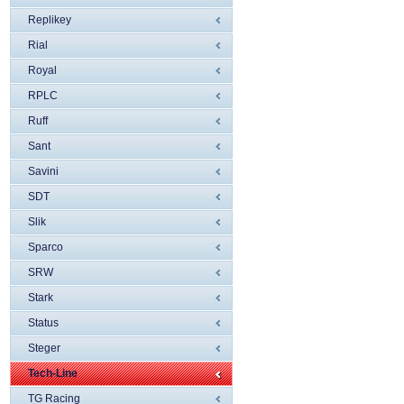
Replikey
Rial
Royal
RPLC
Ruff
Sant
Savini
SDT
Slik
Sparco
SRW
Stark
Status
Steger
Tech-Line
TG Racing