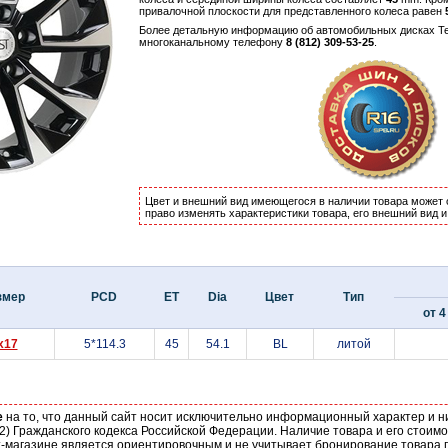
привалочной плоскости для представленного колеса равен
Более детальную информацию об автомобильных дисках Te
многоканальному телефону
8 (812) 309-53-25
.
Цвет и внешний вид имеющегося в наличии товара может 
право изменять характеристики товара, его внешний вид 
змер
PCD
ET
Dia
Цвет
Тип
от 4
x17
5*114.3
45
54.1
BL
литой
е
на то, что данный сайт носит исключительно информационный характер и н
2) Гражданского кодекса Российской Федерации. Наличие товара и его стоим
-магазине является ориентировочным и не учитывает бронирование товара п