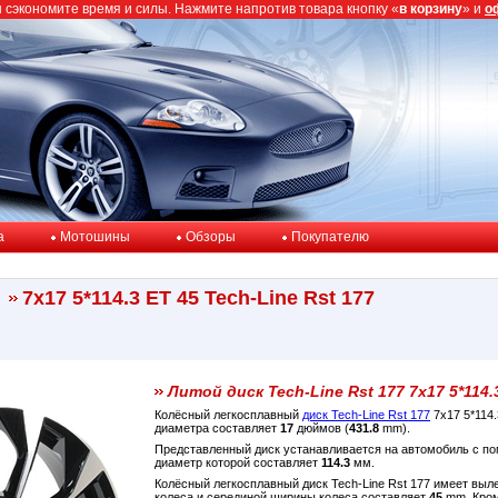
ы сэкономите время и силы. Нажмите напротив товара кнопку «
в корзину
» и
о
a
Мотошины
Обзоры
Покупателю
7x17 5*114.3 ET 45 Tech-Line Rst 177
Литой диск Tech-Line Rst 177 7x17 5*114.
Колёсный легкосплавный
диск Tech-Line Rst 177
7x17 5*114
диаметра составляет
17
дюймов (
431.8
mm).
Представленный диск устанавливается на автомобиль с 
диаметр которой составляет
114.3
мм.
Колёсный легкосплавный диск Tech-Line Rst 177 имеет выл
колеса и серединой ширины колеса составляет
45
mm. Кром