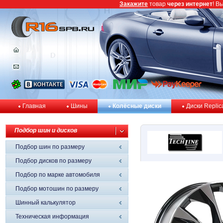
Закажите
товар
через интернет
! В
Главная
Шины
Колёсные диски
Диски Replic
Подбор шин и дисков
Подбор шин по размеру
Подбор дисков по размеру
Подбор по марке автомобиля
Подбор мотошин по размеру
Шинный калькулятор
Техническая информация