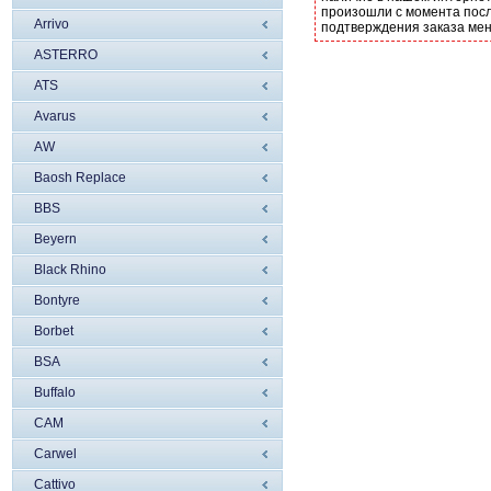
произошли с момента посл
Arrivo
подтверждения заказа ме
ASTERRO
ATS
Avarus
AW
Baosh Replace
BBS
Beyern
Black Rhino
Bontyre
Borbet
BSA
Buffalo
CAM
Carwel
Cattivo