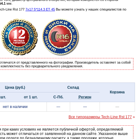
54.1
мм.
ch-Line Rst 177
7x17 5*114.3 ET 45
Вы можете узнать у наших специалистов по
отличатся от представленного на фотографии. Производитель оставляет за собой
и комплектность без предварительного уведомления.
Цена (руб.)
Склад
Корзина
 шт.
от 1 шт.
С-Пб.
Регион
нет в наличии
—
—
—
Все типоразмеры Tech-Line Rst 177
»
и при каких условиях не является публичной офертой, определяемой
ость может отличаться от заявленной на данном сайте. Указанное выше
ри оплате по безналичному расчету, а также продажи, которые