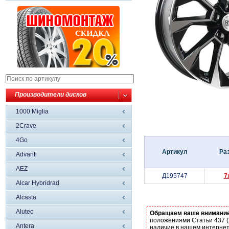
Производители дисков
1000 Miglia
2Crave
4Go
Артикул
Ра
Advanti
AEZ
Д195747
7
Alcar Hybridrad
Alcasta
Alutec
Обращаем ваше внимани
положениями Статьи 437 (
Antera
наличие в нашем интернет