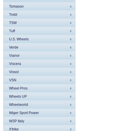
Tomason
Trebl
TSW
Tuff
U.S. Wheels
Verde
Vianor
Viscera
Vissol
VSN
Wheel Pros
Wheels UP
Wheelworld
Wiger Sport Power
WSP Italy
X'trike