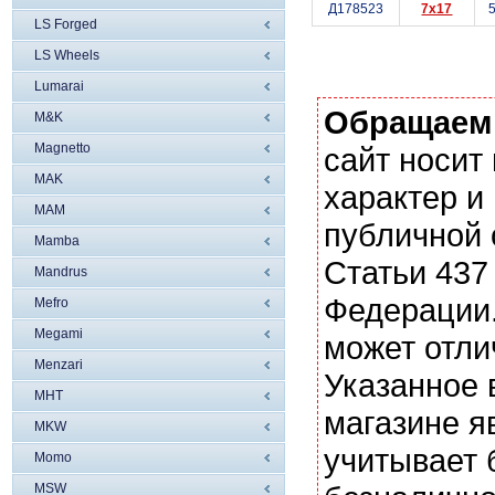
Д178523
7x17
5
LS Forged
LS Wheels
Lumarai
Обращаем
M&K
Magnetto
сайт носи
MAK
характер и
MAM
публичной
Mamba
Статьи 437
Mandrus
Федерации.
Mefro
Megami
может отли
Menzari
Указанное 
MHT
магазине я
MKW
учитывает 
Momo
MSW