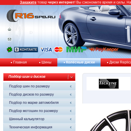
Закажите
товар
через интернет
! Вы сэкономите время и силы. Н
Главная
Шины
Колёсные диски
Диски Replic
Подбор шин и дисков
Подбор шин по размеру
Подбор дисков по размеру
Подбор по марке автомобиля
Подбор мотошин по размеру
Шинный калькулятор
Техническая информация