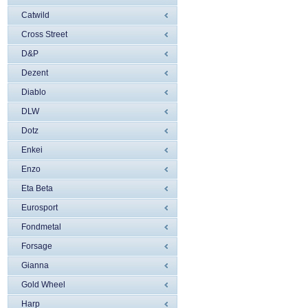
Catwild
Cross Street
D&P
Dezent
Diablo
DLW
Dotz
Enkei
Enzo
Eta Beta
Eurosport
Fondmetal
Forsage
Gianna
Gold Wheel
Harp