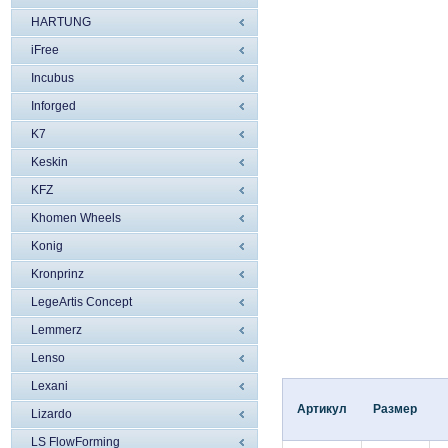
HARTUNG
iFree
Incubus
Inforged
K7
Keskin
KFZ
Khomen Wheels
Konig
Kronprinz
LegeArtis Concept
Lemmerz
Lenso
Lexani
Артикул
Размер
Lizardo
LS FlowForming