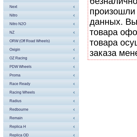
безналично
Next
произошли 
Nitro
данных. Вы
Nitro N2O
товара офо
NZ
товара осу
ORW (Off Road Wheels)
Oxigin
заказа мен
OZ Racing
PDW Wheels
Proma
Race Ready
Racing Wheels
Radius
Redbourne
Remain
Replica H
Replica OD