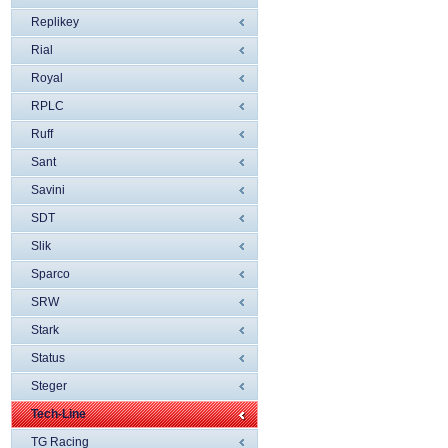
Replikey
Rial
Royal
RPLC
Ruff
Sant
Savini
SDT
Slik
Sparco
SRW
Stark
Status
Steger
Tech-Line
TG Racing