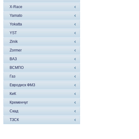
X-Race
Yamato
Yokatta
YST
Zinik
Zormer
ВАЗ
ВСМПО
Газ
Евродиск ФМЗ
КиК
Кременчуг
Скад
ТЗСК