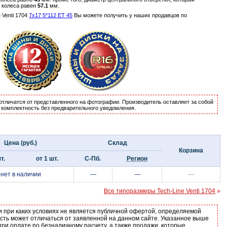
о колеса равен
57.1
мм.
 Venti 1704
7x17 5*112 ET 45
Вы можете получить у наших продавцов по
отличатся от представленного на фотографии. Производитель оставляет за собой
и комплектность без предварительного уведомления.
Цена (руб.)
Склад
Корзина
т.
от 1 шт.
С-Пб.
Регион
нет в наличии
—
—
—
Все типоразмеры Tech-Line Venti 1704
»
и при каких условиях не является публичной офертой, определяемой
ость может отличаться от заявленной на данном сайте. Указанное выше
ри оплате по безналичному расчету, а также продажи, которые