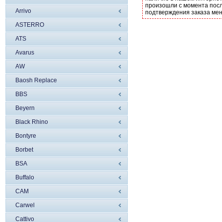
произошли с момента посл
Arrivo
подтверждения заказа ме
ASTERRO
ATS
Avarus
AW
Baosh Replace
BBS
Beyern
Black Rhino
Bontyre
Borbet
BSA
Buffalo
CAM
Carwel
Cattivo