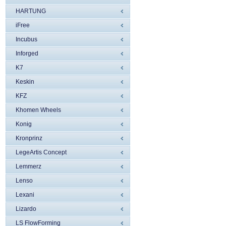
HARTUNG
iFree
Incubus
Inforged
K7
Keskin
KFZ
Khomen Wheels
Konig
Kronprinz
LegeArtis Concept
Lemmerz
Lenso
Lexani
Lizardo
LS FlowForming