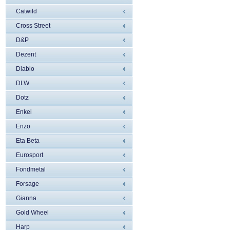
Catwild
Cross Street
D&P
Dezent
Diablo
DLW
Dotz
Enkei
Enzo
Eta Beta
Eurosport
Fondmetal
Forsage
Gianna
Gold Wheel
Harp