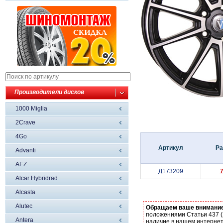
Производители дисков
1000 Miglia
2Crave
4Go
Артикул
Ра
Advanti
AEZ
Д173209
Alcar Hybridrad
Alcasta
Alutec
Обращаем ваше внимани
положениями Статьи 437 (
Antera
наличие в нашем интернет