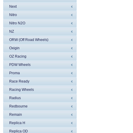
Next
Nitro
Nitro N2O
NZ
ORW (Off Road Wheels)
Oxigin
OZ Racing
PDW Wheels
Proma
Race Ready
Racing Wheels
Radius
Redbourne
Remain
Replica H
Replica OD