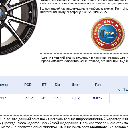
измеряется со стороны привалочной плоскости для данног
Более подробную информацию о колёсных дисках Tech-Line
многоканальному телефону
8 (812) 309-53-25
.
Цвет и внешний вид имеющегося в наличии товара может 
право изменять характеристики товара, его внешний вид 
змер
PCD
ET
Dia
Цвет
Тип
от 4 ш
7x17
5*112
45
57.1
CHP
литой
е
на то, что данный сайт носит исключительно информационный характер и н
2) Гражданского кодекса Российской Федерации. Наличие товара и его стоим
-магазине является ориентировочным и не учитывает бронирование товара п