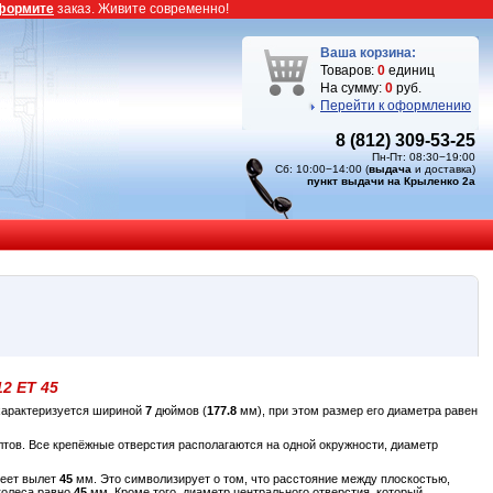
формите
заказ. Живите современно!
Ваша корзина:
Товаров:
0
единиц
На сумму:
0
руб.
Перейти к оформлению
8 (812) 309-53-25
Пн-Пт: 08:30−19:00
Сб: 10:00−14:00 (
выдача
и доставка)
пункт выдачи на Крыленко 2а
12 ET 45
 характеризуется шириной
7
дюймов (
177.8
мм), при этом размер его диаметра равен
тов. Все крепёжные отверстия располагаются на одной окружности, диаметр
меет вылет
45
мм. Это символизирует о том, что расстояние между плоскостью,
колеса равно
45
мм. Кроме того, диаметр центрального отверстия, который