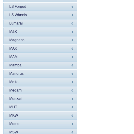
LS Forged
LS Wheels
Lumarai
M&K
Magnetto
MAK
MAM
Mamba
Mandrus
Mefro
Megami
Menzari
MHT
MKW
Momo
MSW