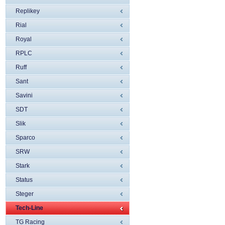
Replikey
Rial
Royal
RPLC
Ruff
Sant
Savini
SDT
Slik
Sparco
SRW
Stark
Status
Steger
Tech-Line
TG Racing