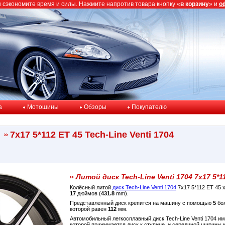
ы сэкономите время и силы. Нажмите напротив товара кнопку «
в корзину
» и
о
a
Мотошины
Обзоры
Покупателю
7x17 5*112 ET 45 Tech-Line Venti 1704
Литой диск Tech-Line Venti 1704 7x17 5*1
Колёсный литой
диск Tech-Line Venti 1704
7x17 5*112 ET 45
17
дюймов (
431.8
mm).
Представленный диск крепится на машину с помощью
5
бол
которой равен
112
мм.
Автомобильный легкосплавный диск Tech-Line Venti 1704 и
которой прижимается диск к ступице, и серединой ширины 