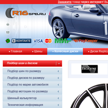
Закажите
товар
через интернет
! В
Главная
Шины
Колёсные диски
Диски Replic
Подбор шин и дисков
Подбор шин по размеру
Подбор дисков по размеру
Подбор по марке автомобиля
Подбор мотошин по размеру
Шинный калькулятор
Техническая информация