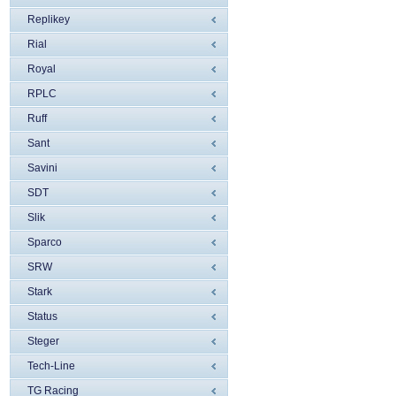
Replikey
Rial
Royal
RPLC
Ruff
Sant
Savini
SDT
Slik
Sparco
SRW
Stark
Status
Steger
Tech-Line
TG Racing