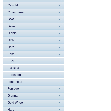
Catwild
Cross Street
D&P
Dezent
Diablo
DLW
Dotz
Enkei
Enzo
Eta Beta
Eurosport
Fondmetal
Forsage
Gianna
Gold Wheel
Harp