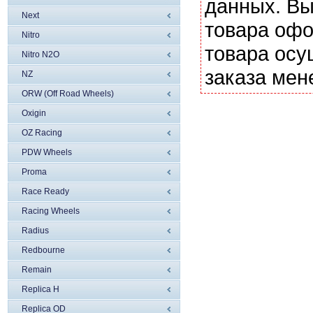
данных. Вы
Next
товара офо
Nitro
товара осу
Nitro N2O
заказа мен
NZ
ORW (Off Road Wheels)
Oxigin
OZ Racing
PDW Wheels
Proma
Race Ready
Racing Wheels
Radius
Redbourne
Remain
Replica H
Replica OD