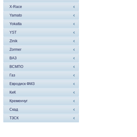
X-Race
Yamato
Yokatta
YST
Zinik
Zormer
ВАЗ
ВСМПО
Газ
Евродиск ФМЗ
КиК
Кременчуг
Скад
ТЗСК