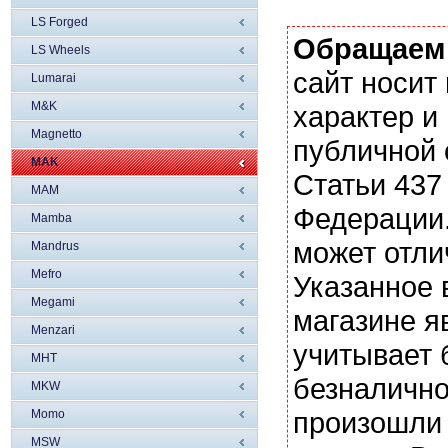
LS Forged
Обращаем
LS Wheels
сайт носи
Lumarai
M&K
характер и
Magnetto
публичной
MAK
Статьи 437
MAM
Федерации.
Mamba
может отли
Mandrus
Mefro
Указанное 
Megami
магазине я
Menzari
учитывает 
MHT
безналично
MKW
произошли 
Momo
MSW