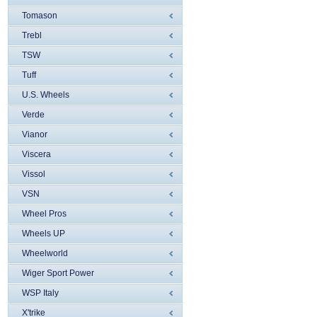
Tomason
Trebl
TSW
Tuff
U.S. Wheels
Verde
Vianor
Viscera
Vissol
VSN
Wheel Pros
Wheels UP
Wheelworld
Wiger Sport Power
WSP Italy
X'trike