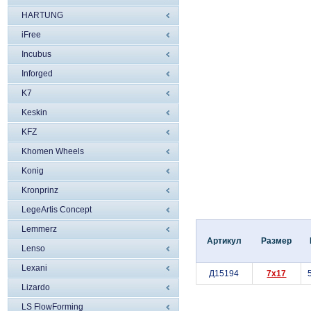
HARTUNG
iFree
Incubus
Inforged
K7
Keskin
KFZ
Khomen Wheels
Konig
Kronprinz
LegeArtis Concept
Lemmerz
Артикул
Размер
Lenso
Lexani
Д15194
7x17
Lizardo
LS FlowForming