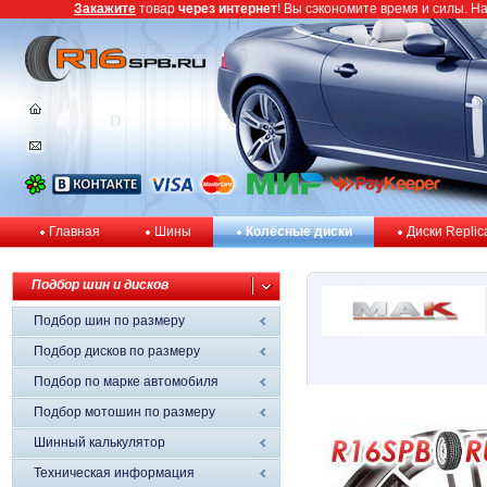
Закажите
товар
через интернет
! Вы сэкономите время и силы. Н
Главная
Шины
Колёсные диски
Диски Replic
Подбор шин и дисков
Подбор шин по размеру
Подбор дисков по размеру
Подбор по марке автомобиля
Подбор мотошин по размеру
Шинный калькулятор
Техническая информация