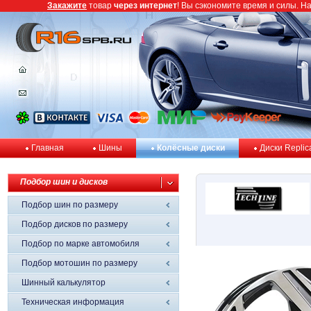
Закажите
товар
через интернет
! Вы сэкономите время и силы. Н
Главная
Шины
Колёсные диски
Диски Replic
Подбор шин и дисков
Подбор шин по размеру
Подбор дисков по размеру
Подбор по марке автомобиля
Подбор мотошин по размеру
Шинный калькулятор
Техническая информация