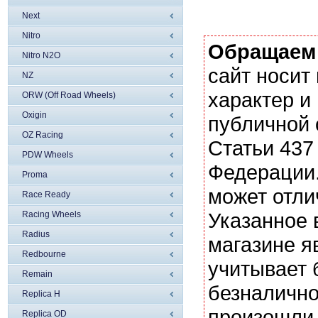
Next
Nitro
Обращаем
Nitro N2O
сайт носи
NZ
характер и
ORW (Off Road Wheels)
Oxigin
публичной
OZ Racing
Статьи 437
PDW Wheels
Федерации.
Proma
может отли
Race Ready
Указанное 
Racing Wheels
Radius
магазине я
Redbourne
учитывает 
Remain
безналично
Replica H
произошли 
Replica OD