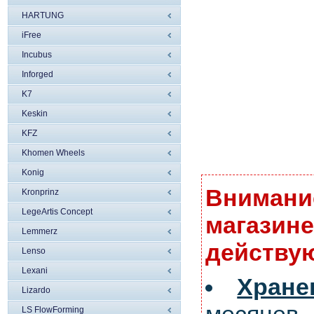
HARTUNG
iFree
Incubus
Inforged
K7
Keskin
KFZ
Khomen Wheels
Konig
Внимание
Kronprinz
LegeArtis Concept
магазине
Lemmerz
действую
Lenso
Lexani
Хран
Lizardo
LS FlowForming