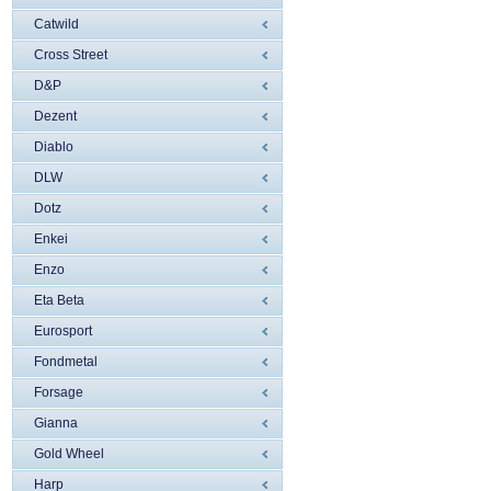
Catwild
Cross Street
D&P
Dezent
Diablo
DLW
Dotz
Enkei
Enzo
Eta Beta
Eurosport
Fondmetal
Forsage
Gianna
Gold Wheel
Harp