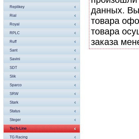
Replikey
данных. Вы
Rial
товара офо
Royal
товара осу
RPLC
заказа мен
Ruff
Sant
Savini
SDT
Slik
Sparco
SRW
Stark
Status
Steger
Tech-Line
TG Racing