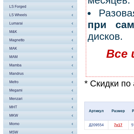
месяцев.
LS Forged
Разов
LS Wheels
при сам
Lumarai
M&K
дисков.
Magnetto
MAK
Все 
MAM
Mamba
Mandrus
* Скидки по
Mefro
Megami
Menzari
MHT
Артикул
Размер
MKW
Momo
Д209554
7x17
5
MSW