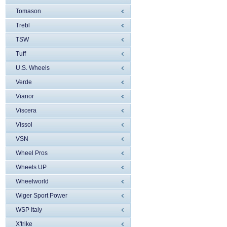
Tomason
Trebl
TSW
Tuff
U.S. Wheels
Verde
Vianor
Viscera
Vissol
VSN
Wheel Pros
Wheels UP
Wheelworld
Wiger Sport Power
WSP Italy
X'trike