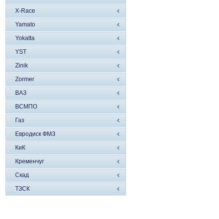
X-Race
Yamato
Yokatta
YST
Zinik
Zormer
ВАЗ
ВСМПО
Газ
Евродиск ФМЗ
КиК
Кременчуг
Скад
ТЗСК