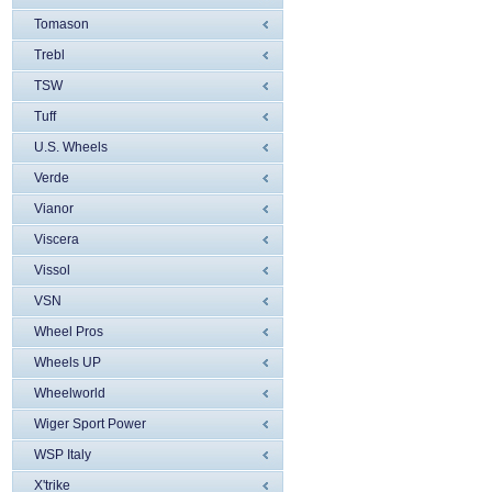
Tomason
Trebl
TSW
Tuff
U.S. Wheels
Verde
Vianor
Viscera
Vissol
VSN
Wheel Pros
Wheels UP
Wheelworld
Wiger Sport Power
WSP Italy
X'trike