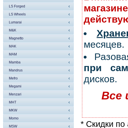
магазине
LS Forged
LS Wheels
действую
Lumarai
Хран
M&K
Magnetto
месяцев.
MAK
Разов
MAM
Mamba
при сам
Mandrus
дисков.
Mefro
Megami
Все 
Menzari
MHT
MKW
Momo
* Скидки по
MSW