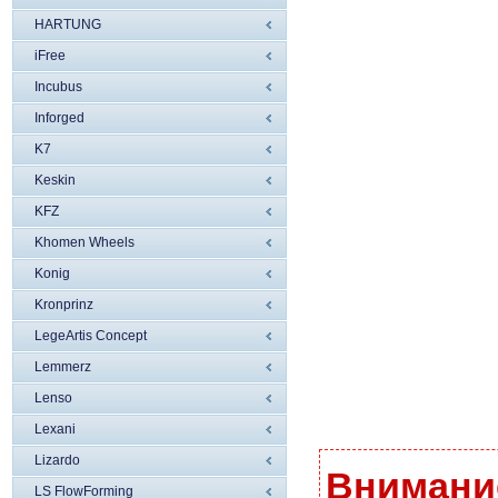
HARTUNG
iFree
Incubus
Inforged
K7
Keskin
KFZ
Khomen Wheels
Konig
Kronprinz
LegeArtis Concept
Lemmerz
Lenso
Lexani
Lizardo
Внимание
LS FlowForming