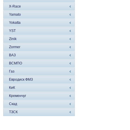
X-Race
Yamato
Yokatta
YST
Zinik
Zormer
ВАЗ
ВСМПО
Газ
Евродиск ФМЗ
КиК
Кременчуг
Скад
ТЗСК