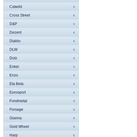
Catwild
Cross Street
D&P
Dezent
Diablo
DLW
Dotz
Enkei
Enzo
Eta Beta
Eurosport
Fondmetal
Forsage
Gianna
Gold Wheel
Harp