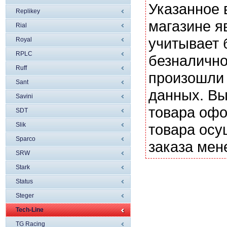
Указанное 
Replikey
магазине я
Rial
учитывает 
Royal
RPLC
безналично
Ruff
произошли 
Sant
данных. Вы
Savini
товара офо
SDT
Slik
товара осу
Sparco
заказа мен
SRW
Stark
Status
Steger
Tech-Line
TG Racing