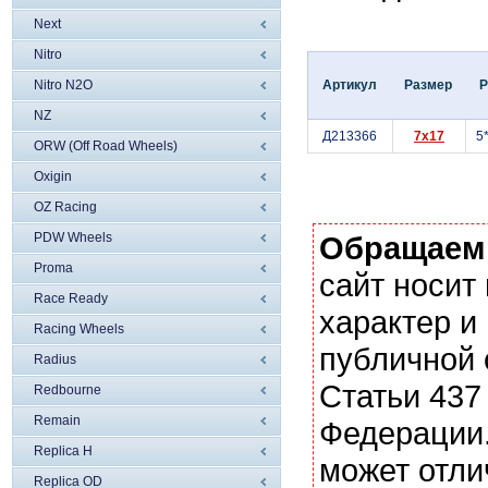
Next
Nitro
Nitro N2O
Артикул
Размер
NZ
Д213366
7x17
5
ORW (Off Road Wheels)
Oxigin
OZ Racing
PDW Wheels
Обращаем
Proma
сайт носи
Race Ready
характер и
Racing Wheels
публичной
Radius
Статьи 437
Redbourne
Remain
Федерации.
Replica H
может отли
Replica OD