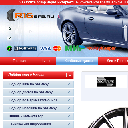
Закажите
товар
через интернет
! Вы сэкономите время и силы. Н
Главная
Шины
Колёсные диски
Диски Replic
Подбор шин и дисков
Подбор шин по размеру
Подбор дисков по размеру
Подбор по марке автомобиля
Подбор мотошин по размеру
Шинный калькулятор
Техническая информация