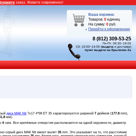
формите
заказ. Живите современно!
Ваша корзина:
Товаров:
0
единиц
На сумму:
0
руб.
Перейти к оформлению
8 (812) 309-53-25
Пн-Пт: 08:30−19:00
Сб: 10:00−14:00 (
выдача
и доставка)
пункт выдачи на Крыленко 2а
ерый
диск MAK Ntt
7x17 4*98 ET 35 характеризуется шириной
7
дюймов (
177.8
mm),
31.8
мм).
ью
4
гаек. Все крепёжные отверстия располагаются на одной окружности, диаметр
мно-серый диск MAK Ntt имеет вылет
35
mm. Это указывает на то, что расстояние
ы диска составляет
35
мм. Кроме того, диаметр центрального отверстия, который