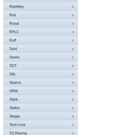
Replikey
Rial
Royal
RPLC
Ruff
Sant
Savini
SDT
Slik
Sparco
SRW
Stark
Status
Steger
Tech-Line
TG Racing