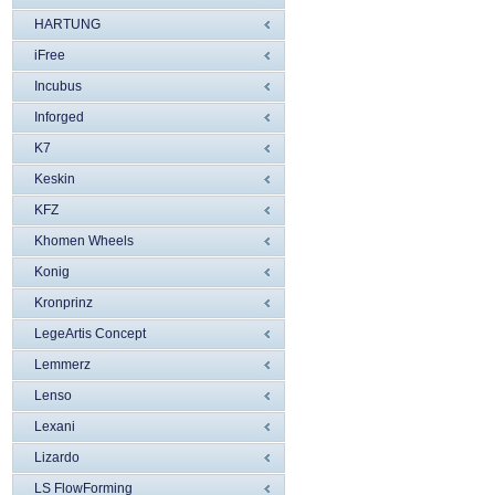
HARTUNG
iFree
Incubus
Inforged
K7
Keskin
KFZ
Khomen Wheels
Konig
Kronprinz
LegeArtis Concept
Lemmerz
Lenso
Lexani
Lizardo
LS FlowForming