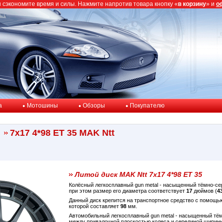
ы сэкономите время и силы. Нажмите напротив товара кнопку «
в корзину
» и
о
a
Мотошины
Обзоры
Покупателю
7x17 4*98 ET 35 MAK Ntt
Литой диск MAK Ntt 7x17 4*98 ET 35
Колёсный легкосплавный gun metal - насыщенный тёмно-с
при этом размер его диаметра соответствует
17
дюймов (
4
Данный диск крепится на транспортное средство с помощ
которой составляет
98
мм.
Автомобильный легкосплавный gun metal - насыщенный тё
между привалочной плоскостью колеса и серединой ширин