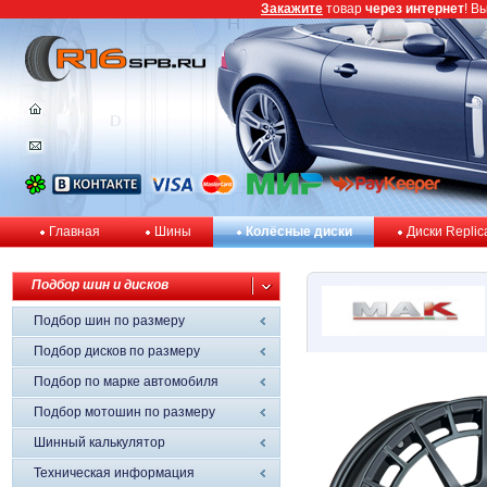
Закажите
товар
через интернет
! В
Главная
Шины
Колёсные диски
Диски Replic
Подбор шин и дисков
Подбор шин по размеру
Подбор дисков по размеру
Подбор по марке автомобиля
Подбор мотошин по размеру
Шинный калькулятор
Техническая информация