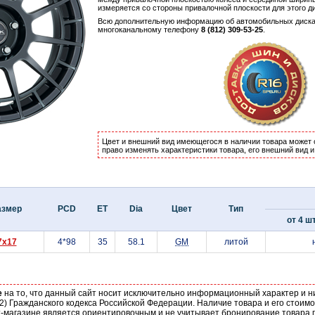
измеряется со стороны привалочной плоскости для этого д
Всю дополнительную информацию об автомобильных диска
многоканальному телефону
8 (812) 309-53-25
.
Цвет и внешний вид имеющегося в наличии товара может 
право изменять характеристики товара, его внешний вид 
азмер
PCD
ET
Dia
Цвет
Тип
от 4 шт
7x17
4*98
35
58.1
GM
литой
е
на то, что данный сайт носит исключительно информационный характер и н
2) Гражданского кодекса Российской Федерации. Наличие товара и его стоим
-магазине является ориентировочным и не учитывает бронирование товара п