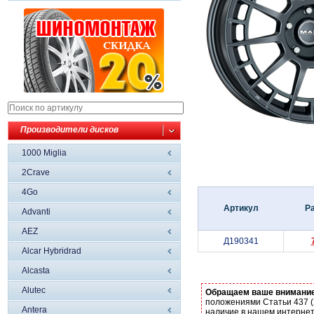
Производители дисков
1000 Miglia
2Crave
4Go
Артикул
Р
Advanti
AEZ
Д190341
Alcar Hybridrad
Alcasta
Alutec
Обращаем ваше внимани
положениями Статьи 437 (
Antera
наличие в нашем интернет