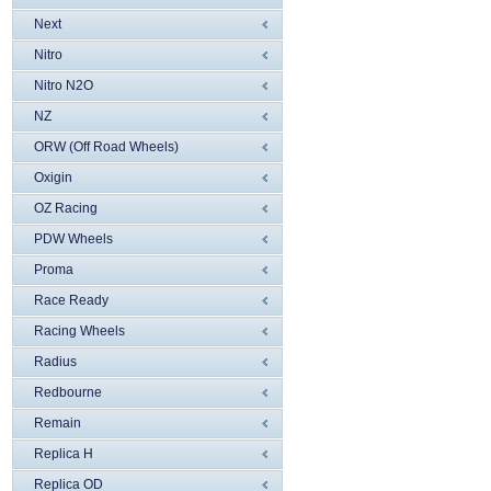
Next
Nitro
Nitro N2O
NZ
ORW (Off Road Wheels)
Oxigin
OZ Racing
PDW Wheels
Proma
Race Ready
Racing Wheels
Radius
Redbourne
Remain
Replica H
Replica OD