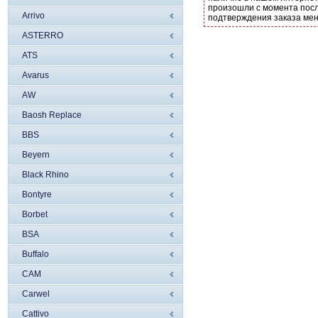
произошли с момента посл
Arrivo
подтверждения заказа ме
ASTERRO
ATS
Avarus
AW
Baosh Replace
BBS
Beyern
Black Rhino
Bontyre
Borbet
BSA
Buffalo
CAM
Carwel
Cattivo