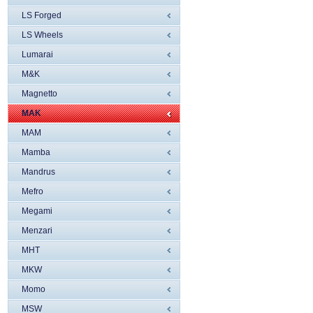
LS Forged
LS Wheels
Lumarai
M&K
Magnetto
MAK
MAM
Mamba
Mandrus
Mefro
Megami
Menzari
MHT
MKW
Momo
MSW