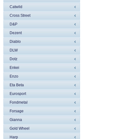
Catwild
Cross Street
D&P
Dezent
Diablo
DLW
Dotz
Enkei
Enzo
Eta Beta
Eurosport
Fondmetal
Forsage
Gianna
Gold Wheel
Harp