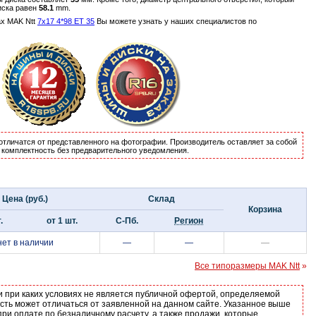
иска равен
58.1
mm.
х MAK Ntt
7x17 4*98 ET 35
Вы можете узнать у наших специалистов по
отличатся от представленного на фотографии. Производитель оставляет за собой
и комплектность без предварительного уведомления.
Цена (руб.)
Склад
Корзина
.
от 1 шт.
С-Пб.
Регион
нет в наличии
—
—
—
Все типоразмеры MAK Ntt
»
и при каких условиях не является публичной офертой, определяемой
ость может отличаться от заявленной на данном сайте. Указанное выше
ри оплате по безналичному расчету, а также продажи, которые