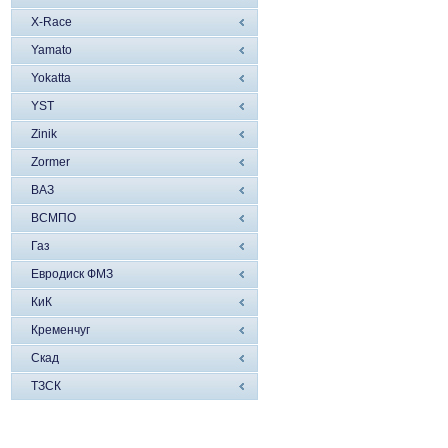
X-Race
Yamato
Yokatta
YST
Zinik
Zormer
ВАЗ
ВСМПО
Газ
Евродиск ФМЗ
КиК
Кременчуг
Скад
ТЗСК