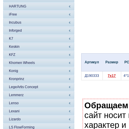
HARTUNG
iFree
Incubus
Inforged
K7
Keskin
KFZ
Артикул
Размер
P
Khomen Wheels
Konig
Д190333
7x17
4*
Kronprinz
LegeArtis Concept
Lemmerz
Обращаем
Lenso
Lexani
сайт носи
Lizardo
характер и
LS FlowForming