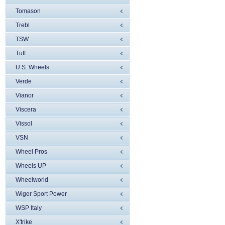
Tomason
Trebl
TSW
Tuff
U.S. Wheels
Verde
Vianor
Viscera
Vissol
VSN
Wheel Pros
Wheels UP
Wheelworld
Wiger Sport Power
WSP Italy
X'trike