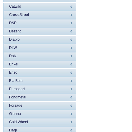
Catwild
Cross Street
D&P
Dezent
Diablo
DLW
Dotz
Enkei
Enzo
Eta Beta
Eurosport
Fondmetal
Forsage
Gianna
Gold Wheel
Harp