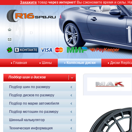
Закажите
товар
через интернет
! Вы сэкономите время и силы. Н
Главная
Шины
Колёсные диски
Диски Replic
Подбор шин и дисков
Подбор шин по размеру
Подбор дисков по размеру
Подбор по марке автомобиля
Подбор мотошин по размеру
Шинный калькулятор
Техническая информация