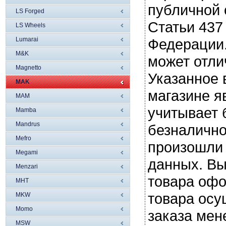
публичной
LS Forged
Статьи 437
LS Wheels
Lumarai
Федерации.
M&K
может отли
Magnetto
Указанное 
MAK
магазине я
MAM
учитывает 
Mamba
Mandrus
безналично
Mefro
произошли 
Megami
данных. Вы
Menzari
товара офо
MHT
товара осу
MKW
Momo
заказа мен
MSW