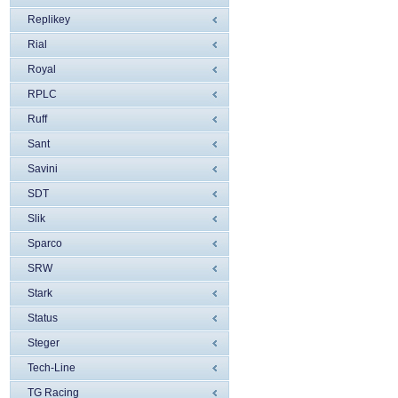
Replikey
Rial
Royal
RPLC
Ruff
Sant
Savini
SDT
Slik
Sparco
SRW
Stark
Status
Steger
Tech-Line
TG Racing