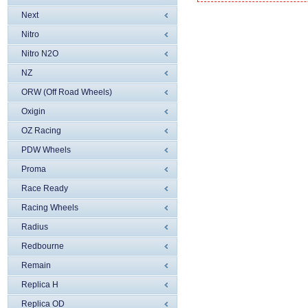
Next
Nitro
Nitro N2O
NZ
ORW (Off Road Wheels)
Oxigin
OZ Racing
PDW Wheels
Proma
Race Ready
Racing Wheels
Radius
Redbourne
Remain
Replica H
Replica OD