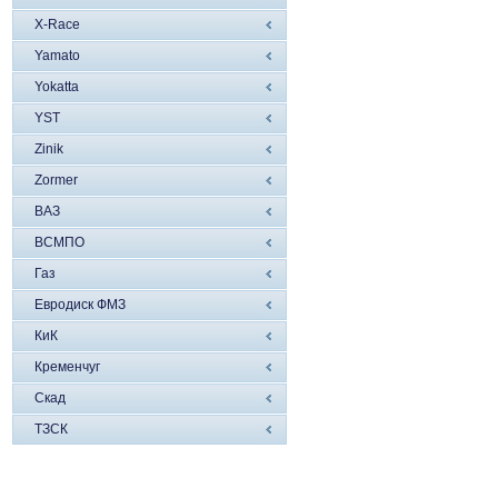
X-Race
Yamato
Yokatta
YST
Zinik
Zormer
ВАЗ
ВСМПО
Газ
Евродиск ФМЗ
КиК
Кременчуг
Скад
ТЗСК