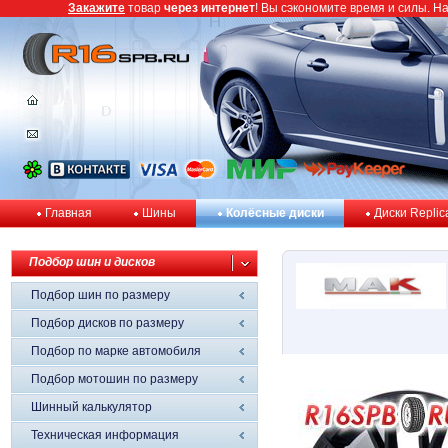
Закажите
товар
через интернет
! Вы сэкономите время и силы. Н
Главная
Шины
Колёсные диски
Диски Replic
Подбор шин и дисков
Подбор шин по размеру
Подбор дисков по размеру
Подбор по марке автомобиля
Подбор мотошин по размеру
Шинный калькулятор
Техническая информация