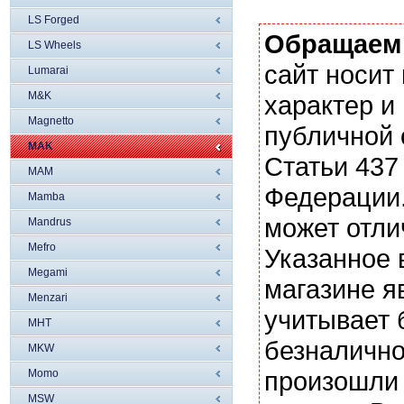
LS Forged
Обращаем
LS Wheels
сайт носи
Lumarai
M&K
характер и
Magnetto
публичной
MAK
Статьи 437
MAM
Федерации.
Mamba
может отли
Mandrus
Mefro
Указанное 
Megami
магазине я
Menzari
учитывает 
MHT
безналично
MKW
произошли 
Momo
MSW