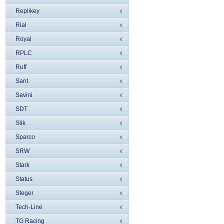
Replikey
Rial
Royal
RPLC
Ruff
Sant
Savini
SDT
Slik
Sparco
SRW
Stark
Status
Steger
Tech-Line
TG Racing