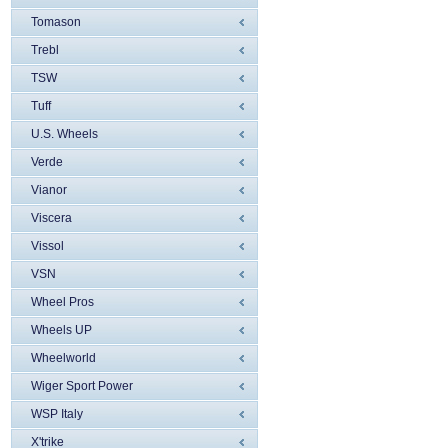
Tomason
Trebl
TSW
Tuff
U.S. Wheels
Verde
Vianor
Viscera
Vissol
VSN
Wheel Pros
Wheels UP
Wheelworld
Wiger Sport Power
WSP Italy
X'trike