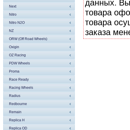
данных. Вы
Next
товара офо
Nitro
товара осу
Nitro N2O
заказа мен
NZ
ORW (Off Road Wheels)
Oxigin
OZ Racing
PDW Wheels
Proma
Race Ready
Racing Wheels
Radius
Redbourne
Remain
Replica H
Replica OD