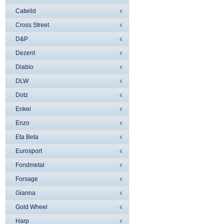
Catwild
Cross Street
D&P
Dezent
Diablo
DLW
Dotz
Enkei
Enzo
Eta Beta
Eurosport
Fondmetal
Forsage
Gianna
Gold Wheel
Harp