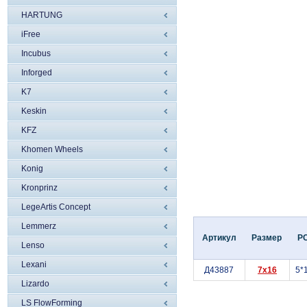
HARTUNG
iFree
Incubus
Inforged
K7
Keskin
KFZ
Khomen Wheels
Konig
Kronprinz
LegeArtis Concept
Lemmerz
Артикул
Размер
P
Lenso
Lexani
Д43887
7x16
5*
Lizardo
LS FlowForming