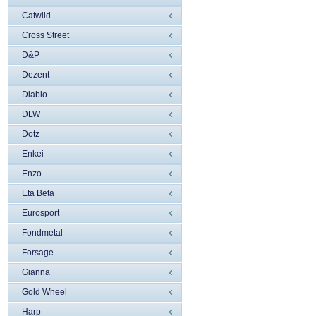
Catwild
Cross Street
D&P
Dezent
Diablo
DLW
Dotz
Enkei
Enzo
Eta Beta
Eurosport
Fondmetal
Forsage
Gianna
Gold Wheel
Harp