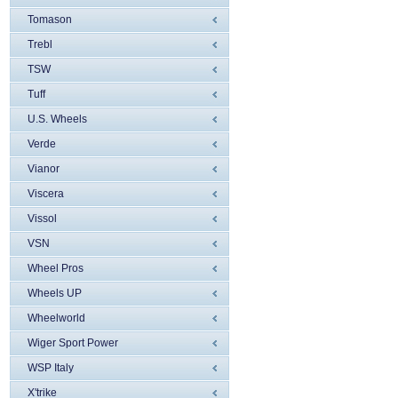
Tomason
Trebl
TSW
Tuff
U.S. Wheels
Verde
Vianor
Viscera
Vissol
VSN
Wheel Pros
Wheels UP
Wheelworld
Wiger Sport Power
WSP Italy
X'trike