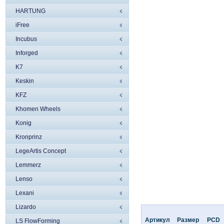
HARTUNG
iFree
Incubus
Inforged
K7
Keskin
KFZ
Khomen Wheels
Konig
Kronprinz
LegeArtis Concept
Lemmerz
Lenso
Lexani
Lizardo
Артикул
Размер
PCD
LS FlowForming