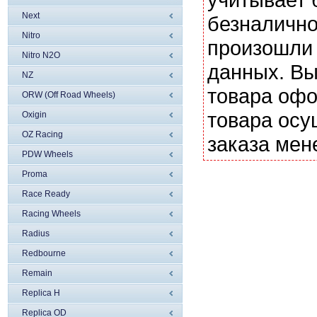
Next
безналично
Nitro
произошли 
Nitro N2O
данных. Вы
NZ
товара офо
ORW (Off Road Wheels)
товара осу
Oxigin
OZ Racing
заказа мен
PDW Wheels
Proma
Race Ready
Racing Wheels
Radius
Redbourne
Remain
Replica H
Replica OD