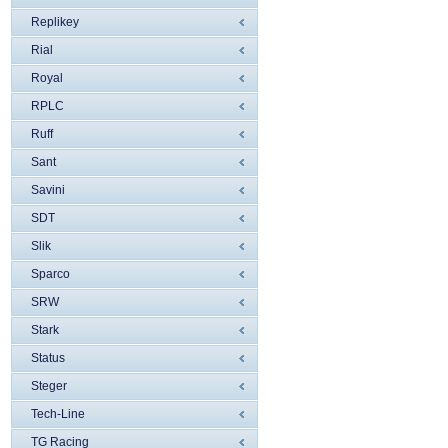
Replikey
Rial
Royal
RPLC
Ruff
Sant
Savini
SDT
Slik
Sparco
SRW
Stark
Status
Steger
Tech-Line
TG Racing