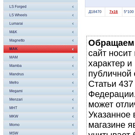
LS Forged
Д18470
7x16
5*100
LS Wheels
Lumarai
M&K
Обращаем
Magnetto
MAK
сайт носи
MAM
характер и
Mamba
публичной
Mandrus
Статьи 437
Mefro
Megami
Федерации.
Menzari
может отли
MHT
Указанное 
MKW
магазине я
Momo
учитывает 
MSW