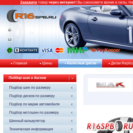
Закажите
товар
через интернет
! Вы сэкономите время и силы. Н
Главная
Шины
Колёсные диски
Диски Replic
Подбор шин и дисков
Подбор шин по размеру
Подбор дисков по размеру
Подбор по марке автомобиля
Подбор мотошин по размеру
Шинный калькулятор
Техническая информация