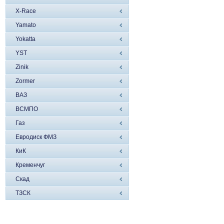
X-Race
Yamato
Yokatta
YST
Zinik
Zormer
ВАЗ
ВСМПО
Газ
Евродиск ФМЗ
КиК
Кременчуг
Скад
ТЗСК