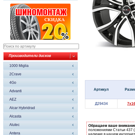
Производители дисков
1000 Miglia
2Crave
4Go
Артикул
Разм
Advanti
AEZ
Д29434
7x1
Alcar Hybridrad
Alcasta
Alutec
Обращаем ваше внимани
положениями Статьи 437 (
Antera
наличие в нашем интернет