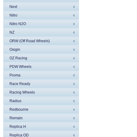
Next
Nitro
Nitro N2O
NZ
ORW (Off Road Wheels)
Oxigin
OZ Racing
PDW Wheels
Proma
Race Ready
Racing Wheels
Radius
Redbourne
Remain
Replica H
Replica OD