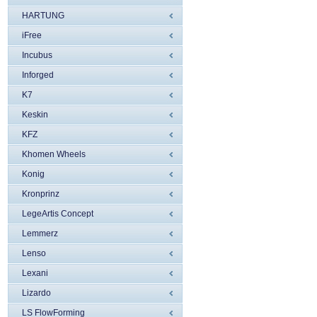
HARTUNG
iFree
Incubus
Inforged
K7
Keskin
KFZ
Khomen Wheels
Konig
Kronprinz
LegeArtis Concept
Lemmerz
Lenso
Lexani
Lizardo
LS FlowForming