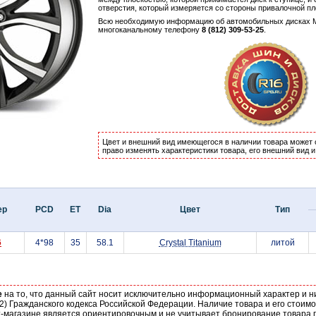
отверстия, который измеряется со стороны привалочной пл
Всю необходимую информацию об автомобильных дисках M
многоканальному телефону
8 (812) 309-53-25
.
Цвет и внешний вид имеющегося в наличии товара может 
право изменять характеристики товара, его внешний вид 
ер
PCD
ET
Dia
Цвет
Тип
6
4*98
35
58.1
Crystal Titanium
литой
е
на то, что данный сайт носит исключительно информационный характер и н
2) Гражданского кодекса Российской Федерации. Наличие товара и его стоим
-магазине является ориентировочным и не учитывает бронирование товара п