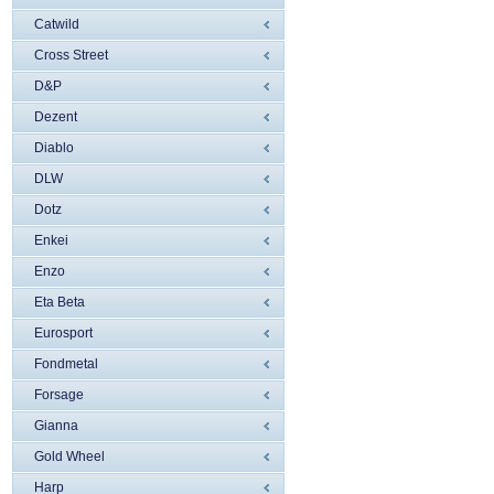
Catwild
Cross Street
D&P
Dezent
Diablo
DLW
Dotz
Enkei
Enzo
Eta Beta
Eurosport
Fondmetal
Forsage
Gianna
Gold Wheel
Harp