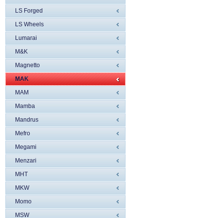
LS Forged
LS Wheels
Lumarai
M&K
Magnetto
MAK
MAM
Mamba
Mandrus
Mefro
Megami
Menzari
MHT
MKW
Momo
MSW