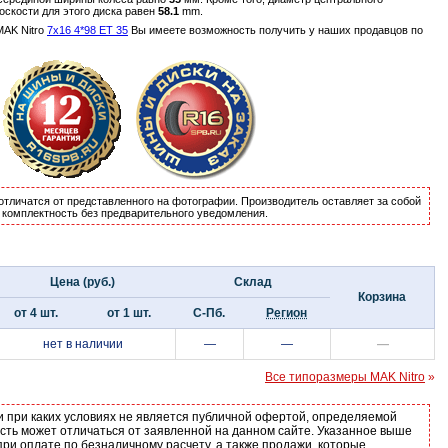
оскости для этого диска равен
58.1
mm.
AK Nitro
7x16 4*98 ET 35
Вы имеете возможность получить у наших продавцов по
отличатся от представленного на фотографии. Производитель оставляет за собой
и комплектность без предварительного уведомления.
Цена (руб.)
Склад
Корзина
от 4 шт.
от 1 шт.
С-Пб.
Регион
нет в наличии
—
—
—
Все типоразмеры MAK Nitro
»
и при каких условиях не является публичной офертой, определяемой
ость может отличаться от заявленной на данном сайте. Указанное выше
ри оплате по безналичному расчету, а также продажи, которые