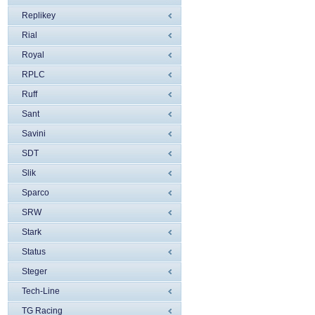
Replikey
Rial
Royal
RPLC
Ruff
Sant
Savini
SDT
Slik
Sparco
SRW
Stark
Status
Steger
Tech-Line
TG Racing