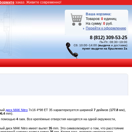
формите
заказ. Живите современно!
Ваша корзина:
Товаров:
0
единиц
На сумму:
0
руб.
Перейти к оформлению
8 (812) 309-53-25
Пн-Пт: 08:30−19:00
Сб: 10:00−14:00 (
выдача
и доставка)
пункт выдачи на Крыленко 2а
овый
диск MAK Nitro
7x16 4*98 ET 35 характеризуется шириной
7
дюймов (
177.8
мм),
06.4
mm).
 с помощью
4
гаек. Все крепёжные отверстия находятся на одной окружности,
вый диск MAK Nitro имеет вылет
35
mm. Это символизирует о том, что расстояние
и серединой ширины колеса равно
35
мм. Кроме того, диаметр центрального