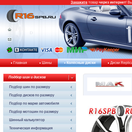
Закажите
товар
через интернет
! В
Главная
Шины
Колёсные диски
Диски Replic
Подбор шин и дисков
Подбор шин по размеру
Подбор дисков по размеру
Подбор по марке автомобиля
Подбор мотошин по размеру
Шинный калькулятор
Техническая информация