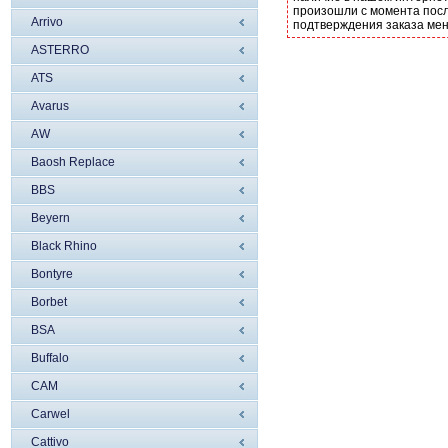
произошли с момента посл
Arrivo
подтверждения заказа ме
ASTERRO
ATS
Avarus
AW
Baosh Replace
BBS
Beyern
Black Rhino
Bontyre
Borbet
BSA
Buffalo
CAM
Carwel
Cattivo