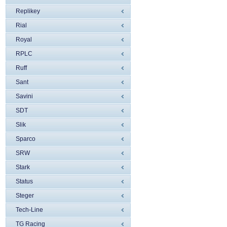
Replikey
Rial
Royal
RPLC
Ruff
Sant
Savini
SDT
Slik
Sparco
SRW
Stark
Status
Steger
Tech-Line
TG Racing