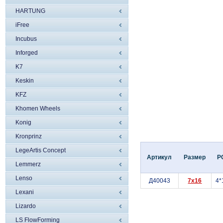
HARTUNG
iFree
Incubus
Inforged
K7
Keskin
KFZ
Khomen Wheels
Konig
Kronprinz
LegeArtis Concept
Артикул
Размер
P
Lemmerz
Lenso
Д40043
7x16
4*
Lexani
Lizardo
LS FlowForming