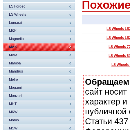
Похожие
LS Forged
LS Wheels
Lumarai
LS Wheels LS3
M&K
LS Wheels LS2
Magnetto
LS Wheels 7
MAK
MAM
LS Wheels 8
Mamba
LS Wheels 
Mandrus
Обращаем
Mefro
Megami
сайт носи
Menzari
характер и
MHT
публичной
MKW
Статьи 437
Momo
MSW