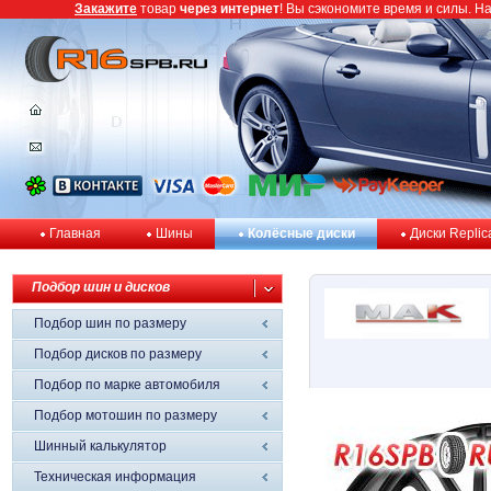
Закажите
товар
через интернет
! Вы сэкономите время и силы. Н
Главная
Шины
Колёсные диски
Диски Replic
Подбор шин и дисков
Подбор шин по размеру
Подбор дисков по размеру
Подбор по марке автомобиля
Подбор мотошин по размеру
Шинный калькулятор
Техническая информация