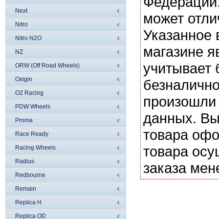
Федерации.
Next
может отли
Nitro
Указанное 
Nitro N2O
магазине я
NZ
учитывает 
ORW (Off Road Wheels)
Oxigin
безналично
OZ Racing
произошли 
PDW Wheels
данных. Вы
Proma
товара офо
Race Ready
товара осу
Racing Wheels
Radius
заказа мен
Redbourne
Remain
Replica H
Replica OD