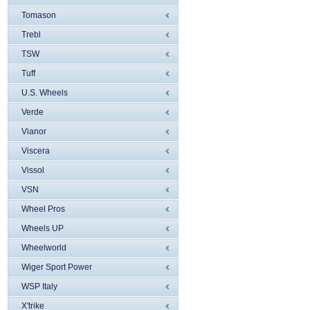
Tomason
Trebl
TSW
Tuff
U.S. Wheels
Verde
Vianor
Viscera
Vissol
VSN
Wheel Pros
Wheels UP
Wheelworld
Wiger Sport Power
WSP Italy
X'trike