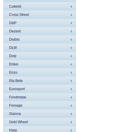
Catwild
Cross Street
D&P
Dezent
Diablo
DLW
Dotz
Enkei
Enzo
Eta Beta
Eurosport
Fondmetal
Forsage
Gianna
Gold Wheel
Harp