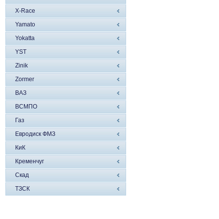
X-Race
Yamato
Yokatta
YST
Zinik
Zormer
ВАЗ
ВСМПО
Газ
Евродиск ФМЗ
КиК
Кременчуг
Скад
ТЗСК