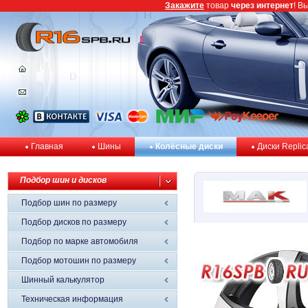
Закажите
товар
через интернет
! В
Главная
Шины
Колёсные диски
Диски Replic
Подбор шин и дисков
Подбор шин по размеру
Подбор дисков по размеру
Подбор по марке автомобиля
Подбор мотошин по размеру
Шинный калькулятор
Техническая информация