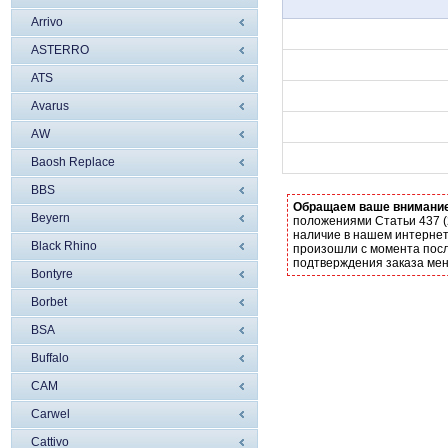
Arrivo
ASTERRO
ATS
Avarus
AW
Baosh Replace
BBS
Обращаем ваше внимани
Beyern
положениями Статьи 437 (
наличие в нашем интернет
Black Rhino
произошли с момента посл
подтверждения заказа ме
Bontyre
Borbet
BSA
Buffalo
CAM
Carwel
Cattivo