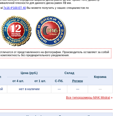
ривалочной плоскости для данного диска равен
72
мм.
ral
7x16 4*100 ET 40
Вы можете получить у наших специалистов по
отличатся от представленного на фотографии. Производитель оставляет за собой
и комплектность без предварительного уведомления.
Цена (руб.)
Склад
п
Корзина
от 4 шт.
от 1 шт.
С-Пб.
Регион
ой
нет в наличии
—
—
—
Все типоразмеры MAK Mistral
»