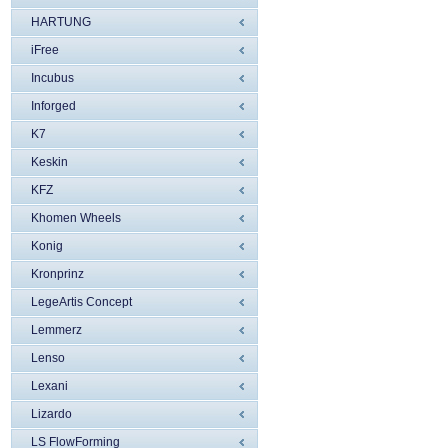
HARTUNG
iFree
Incubus
Inforged
K7
Keskin
KFZ
Khomen Wheels
Konig
Kronprinz
LegeArtis Concept
Lemmerz
Lenso
Lexani
Lizardo
LS FlowForming