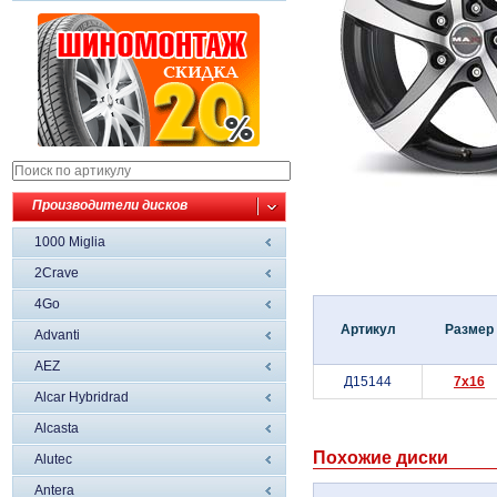
Производители дисков
1000 Miglia
2Crave
4Go
Артикул
Размер
Advanti
AEZ
Д15144
7x16
Alcar Hybridrad
Alcasta
Похожие диски
Alutec
Antera