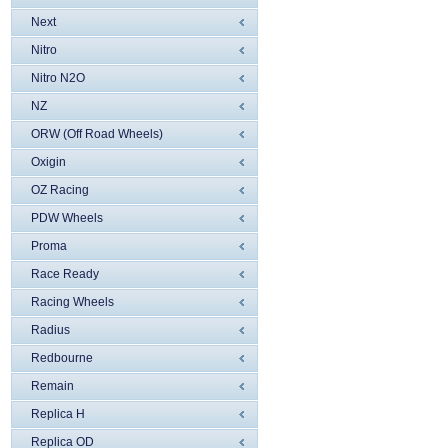
Next
Nitro
Nitro N2O
NZ
ORW (Off Road Wheels)
Oxigin
OZ Racing
PDW Wheels
Proma
Race Ready
Racing Wheels
Radius
Redbourne
Remain
Replica H
Replica OD