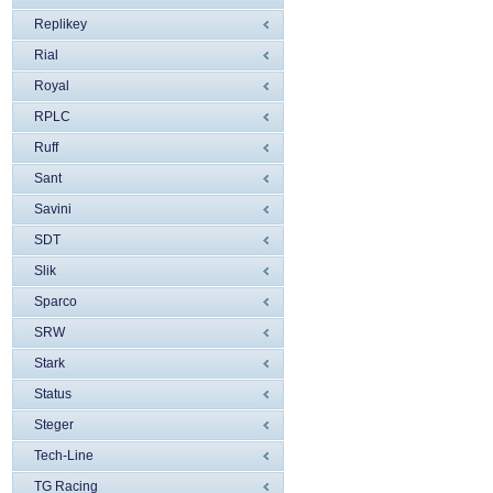
Replikey
Rial
Royal
RPLC
Ruff
Sant
Savini
SDT
Slik
Sparco
SRW
Stark
Status
Steger
Tech-Line
TG Racing