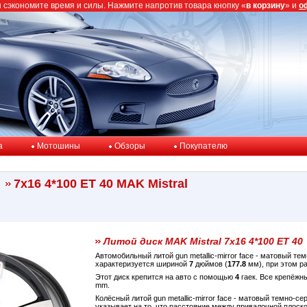
ы сэкономите время и силы. Нажмите напротив товара кнопку «
в корзину
» и
о
a
Мотошины
Обзоры
Покупателю
7x16 4*100 ET 40 MAK Mistral
Литой диск MAK Mistral 7x16 4*100 ET 40
Автомобильный литой gun metallic-mirror face - матовый т
характеризуется шириной
7
дюймов (
177.8
мм), при этом р
Этот диск крепится на авто с помощью
4
гаек. Все крепёжн
mm.
Колёсный литой gun metallic-mirror face - матовый темно-с
указывает на то, что расстояние между привалочной плос