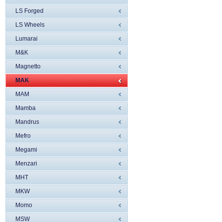
LS Forged
LS Wheels
Lumarai
M&K
Magnetto
MAK
MAM
Mamba
Mandrus
Mefro
Megami
Menzari
MHT
MKW
Momo
MSW