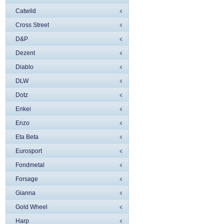
Catwild
Cross Street
D&P
Dezent
Diablo
DLW
Dotz
Enkei
Enzo
Eta Beta
Eurosport
Fondmetal
Forsage
Gianna
Gold Wheel
Harp