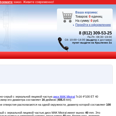
формите
заказ. Живите современно!
Ваша корзина:
Товаров:
0
единиц
На сумму:
0
руб.
Перейти к оформлению
8 (812) 309-53-25
Пн-Пт: 08:30−19:00
Сб: 10:00−14:00 (
выдача
и доставка)
пункт выдачи на Крыленко 2а
емно-серый c зеркальной лицевой частью
диск MAK Mistral
7x16 4*100 ET 40
азмер его диаметра составляет
16
дюймов (
406.4
mm).
ые отверстия располагаются на одной окружности, диаметр которой составляет
100
ерый c зеркальной лицевой частью диск MAK Mistral имеет вынос
40
mm. Это
костью колеса и серединой ширины диска равно
40
мм. Кроме того, диаметр