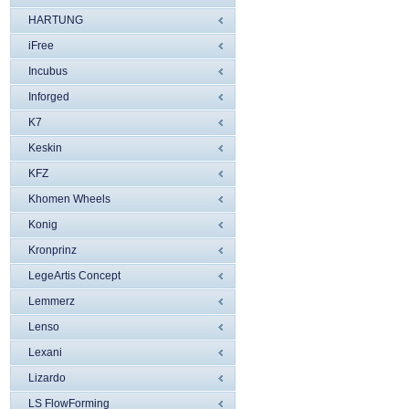
HARTUNG
iFree
Incubus
Inforged
K7
Keskin
KFZ
Khomen Wheels
Konig
Kronprinz
LegeArtis Concept
Lemmerz
Lenso
Lexani
Lizardo
LS FlowForming