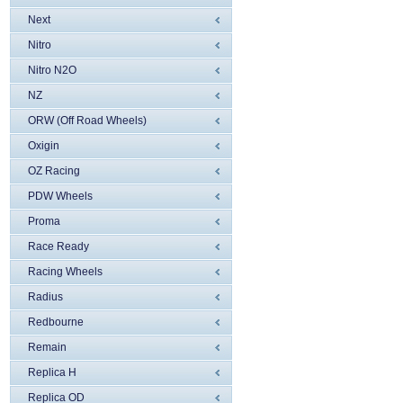
Next
Nitro
Nitro N2O
NZ
ORW (Off Road Wheels)
Oxigin
OZ Racing
PDW Wheels
Proma
Race Ready
Racing Wheels
Radius
Redbourne
Remain
Replica H
Replica OD