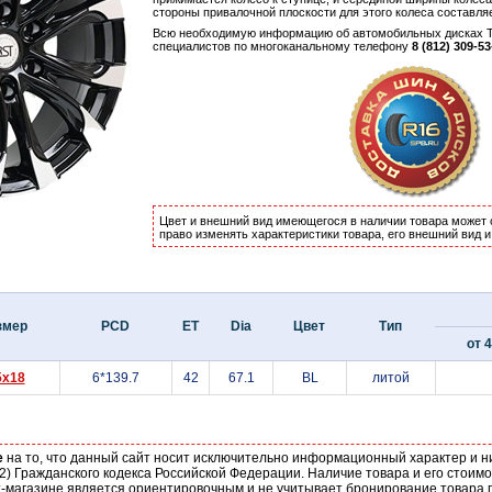
стороны привалочной плоскости для этого колеса составля
Всю необходимую информацию об автомобильных дисках Te
специалистов по многоканальному телефону
8 (812) 309-53
Цвет и внешний вид имеющегося в наличии товара может 
право изменять характеристики товара, его внешний вид 
змер
PCD
ET
Dia
Цвет
Тип
от 4
5x18
6*139.7
42
67.1
BL
литой
е
на то, что данный сайт носит исключительно информационный характер и н
2) Гражданского кодекса Российской Федерации. Наличие товара и его стоим
-магазине является ориентировочным и не учитывает бронирование товара п