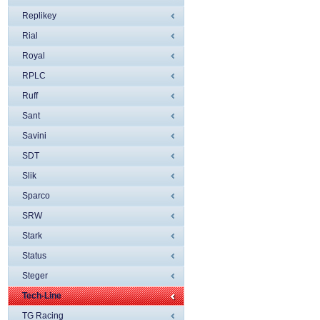
Replikey
Rial
Royal
RPLC
Ruff
Sant
Savini
SDT
Slik
Sparco
SRW
Stark
Status
Steger
Tech-Line
TG Racing