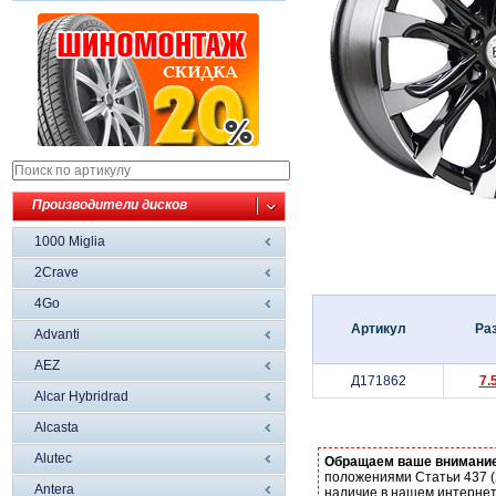
Производители дисков
1000 Miglia
2Crave
4Go
Артикул
Ра
Advanti
AEZ
Д171862
7.
Alcar Hybridrad
Alcasta
Alutec
Обращаем ваше внимани
положениями Статьи 437 (
Antera
наличие в нашем интернет