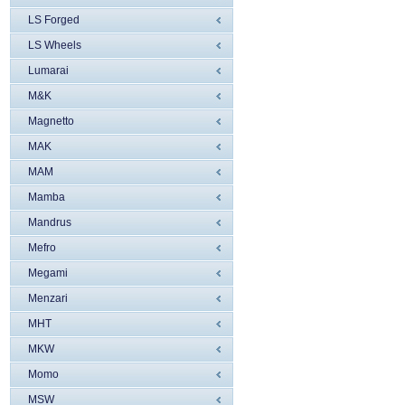
LS Forged
LS Wheels
Lumarai
M&K
Magnetto
MAK
MAM
Mamba
Mandrus
Mefro
Megami
Menzari
MHT
MKW
Momo
MSW