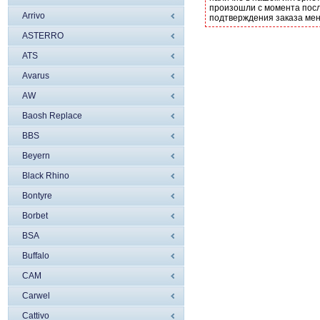
произошли с момента посл
Arrivo
подтверждения заказа ме
ASTERRO
ATS
Avarus
AW
Baosh Replace
BBS
Beyern
Black Rhino
Bontyre
Borbet
BSA
Buffalo
CAM
Carwel
Cattivo