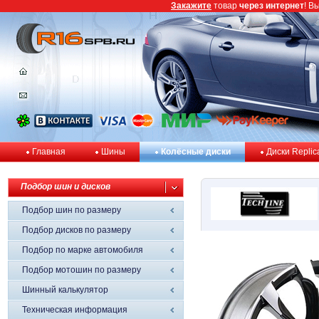
Закажите
товар
через интернет
! В
Главная
Шины
Колёсные диски
Диски Replic
Подбор шин и дисков
Подбор шин по размеру
Подбор дисков по размеру
Подбор по марке автомобиля
Подбор мотошин по размеру
Шинный калькулятор
Техническая информация