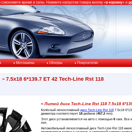
ы сэкономите время и силы. Нажмите напротив товара кнопку «
в корзину
» и
о
a
Мотошины
Обзоры
Покупателю
7.5x18 6*139.7 ET 42 Tech-Line Rst 118
Литой диск Tech-Line Rst 118 7.5x18 6*13
Колёсный легкосплавный
диск Tech-Line Rst 118
7.5x18 6*13
диаметра соответствует
18
дюймов (
457.2
mm).
Этот диск устанавливается на авто с помощью
6
гаек. Все 
mm.
Автомобильный легкосплавный диск Tech-Line Rst 118 име
прижимается колесо к ступице, и серединой ширины колес