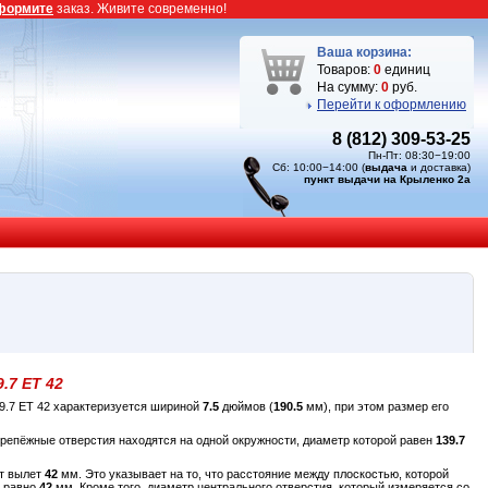
формите
заказ. Живите современно!
Ваша корзина:
Товаров:
0
единиц
На сумму:
0
руб.
Перейти к оформлению
8 (812) 309-53-25
Пн-Пт: 08:30−19:00
Сб: 10:00−14:00 (
выдача
и доставка)
пункт выдачи на Крыленко 2а
9.7 ET 42
9.7 ET 42 характеризуется шириной
7.5
дюймов (
190.5
мм), при этом размер его
крепёжные отверстия находятся на одной окружности, диаметр которой равен
139.7
ет вылет
42
мм. Это указывает на то, что расстояние между плоскостью, которой
а равно
42
мм. Кроме того, диаметр центрального отверстия, который измеряется со