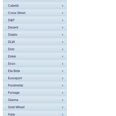
Catwild
Cross Street
D&P
Dezent
Diablo
DLW
Dotz
Enkei
Enzo
Eta Beta
Eurosport
Fondmetal
Forsage
Gianna
Gold Wheel
Harp