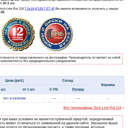
ет
67.1
мм.
ch-Line Rst 118
7.5x18 6*139.7 ET 42
Вы имеете возможность получить у наших
-25
.
отличатся от представленного на фотографии. Производитель оставляет за собой
и комплектность без предварительного уведомления.
Цена (руб.)
Склад
Корзина
 шт.
от 1 шт.
С-Пб.
Регион
нет в наличии
—
—
—
Все типоразмеры Tech-Line Rst 118
»
и при каких условиях не является публичной офертой, определяемой
ость может отличаться от заявленной на данном сайте. Указанное выше
ри оплате по безналичному расчету, а также продажи, которые