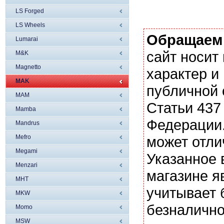
LS Forged
LS Wheels
Обращаем
Lumarai
сайт носи
M&K
Magnetto
характер и
MAK
публичной
MAM
Статьи 437
Mamba
Федерации.
Mandrus
Mefro
может отли
Megami
Указанное 
Menzari
магазине я
MHT
учитывает 
MKW
безналично
Momo
MSW