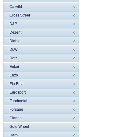
Catwild
Cross Street
D&P
Dezent
Diablo
DLW
Dotz
Enkei
Enzo
Eta Beta
Eurosport
Fondmetal
Forsage
Gianna
Gold Wheel
Harp