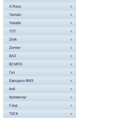
X-Race
Yamato
Yokatta
YST
Zinik
Zormer
ВАЗ
ВСМПО
Газ
Евродиск ФМЗ
КиК
Кременчуг
Скад
ТЗСК