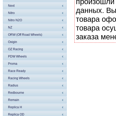
произошли 
Next
данных. Вы
Nitro
товара офо
Nitro N2O
товара осу
NZ
заказа мен
ORW (Off Road Wheels)
Oxigin
OZ Racing
PDW Wheels
Proma
Race Ready
Racing Wheels
Radius
Redbourne
Remain
Replica H
Replica OD