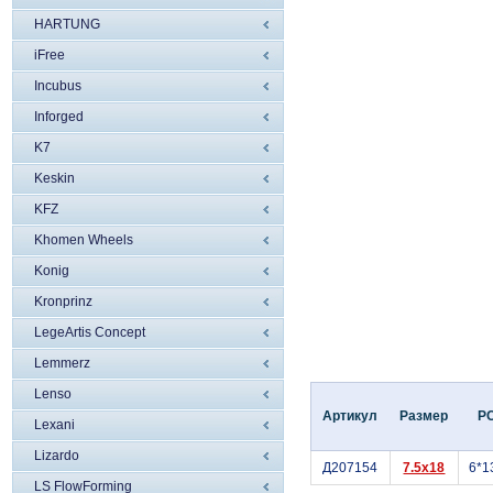
HARTUNG
iFree
Incubus
Inforged
K7
Keskin
KFZ
Khomen Wheels
Konig
Kronprinz
LegeArtis Concept
Lemmerz
Lenso
Артикул
Размер
P
Lexani
Lizardo
Д207154
7.5x18
6*1
LS FlowForming