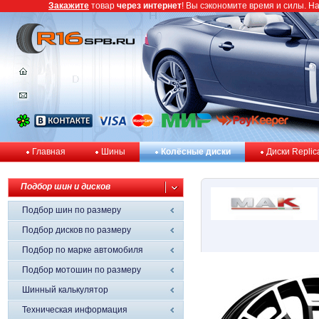
Закажите
товар
через интернет
! Вы сэкономите время и силы. Н
Главная
Шины
Колёсные диски
Диски Replic
Подбор шин и дисков
Подбор шин по размеру
Подбор дисков по размеру
Подбор по марке автомобиля
Подбор мотошин по размеру
Шинный калькулятор
Техническая информация