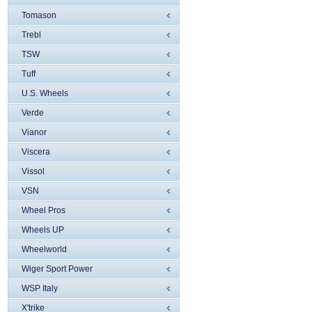
Tomason
Trebl
TSW
Tuff
U.S. Wheels
Verde
Vianor
Viscera
Vissol
VSN
Wheel Pros
Wheels UP
Wheelworld
Wiger Sport Power
WSP Italy
X'trike