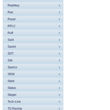
Replikey
Rial
Royal
RPLC
Ruff
Sant
Savini
SDT
Slik
Sparco
SRW
Stark
Status
Steger
Tech-Line
TG Racing