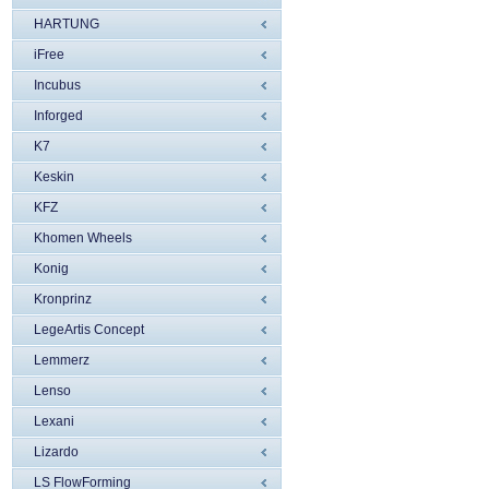
HARTUNG
iFree
Incubus
Inforged
K7
Keskin
KFZ
Khomen Wheels
Konig
Kronprinz
LegeArtis Concept
Lemmerz
Lenso
Lexani
Lizardo
LS FlowForming