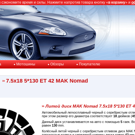
ы сэкономите время и силы. Нажмите напротив товара кнопку «
в корзину
» и
о
a
Мотошины
Обзоры
Покупателю
7.5x18 5*130 ET 42 MAK Nomad
Литой диск MAK Nomad 7.5x18 5*130 ET 
Автомобильный легкосплавный черный с серебристым от
при этом размер его диаметра соответствует
18
дюймов (
4
Данный диск устанавливается на авто с помощью
5
гаек. В
равен
130
mm.
Колёсный литой черный с серебристым отливом диск MAK
плоскостью колеса и серединой ширины диска равно
42
мм.