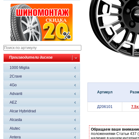
Производители дисков
1000 Miglia
2Crave
4Go
Артикул
Раз
Advanti
AEZ
Д206101
7.5x
Alcar Hybridrad
Alcasta
Alutec
Обращаем ваше внимани
положениями Статьи 437 (
Antera
наличие в нашем интернет