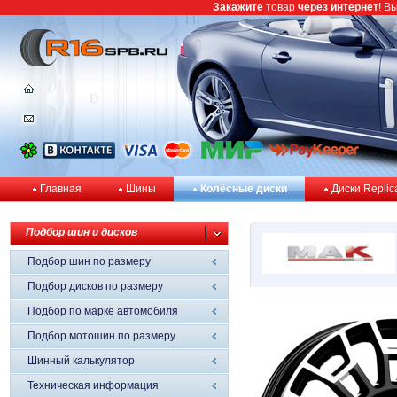
Закажите
товар
через интернет
! В
Главная
Шины
Колёсные диски
Диски Replic
Подбор шин и дисков
Подбор шин по размеру
Подбор дисков по размеру
Подбор по марке автомобиля
Подбор мотошин по размеру
Шинный калькулятор
Техническая информация