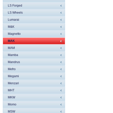
LS Forged
LS Wheels
Lumarai
M&K
Magnetto
MAK
MAM
Mamba
Mandrus
Mefro
Megami
Menzari
MHT
MKW
Momo
MSW