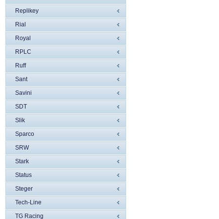
Replikey
Rial
Royal
RPLC
Ruff
Sant
Savini
SDT
Slik
Sparco
SRW
Stark
Status
Steger
Tech-Line
TG Racing