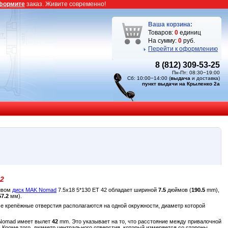
формите
заказ. Живите современно!
Ваша корзина:
Товаров:
0
единиц
На сумму:
0
руб.
Перейти к оформлению
8 (812) 309-53-25
Пн-Пт: 08:30−19:00
Сб: 10:00−14:00 (
выдача
и доставка)
пункт выдачи на Крыленко 2а
42
ливом
диск MAK Nomad
7.5x18 5*130 ET 42 обладает шириной
7.5
дюймов (
190.5
mm),
57.2
мм).
се крепёжные отверстия располагаются на одной окружности, диаметр которой
 Nomad имеет вылет
42
mm. Это указывает на то, что расстояние между привалочной
 Кроме того, диаметр центрального отверстия, который измеряется со стороны