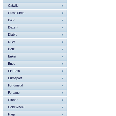
Catwild
Cross Street
D&P
Dezent
Diablo
DLW
Dotz
Enkei
Enzo
Eta Beta
Eurosport
Fondmetal
Forsage
Gianna
Gold Wheel
Harp