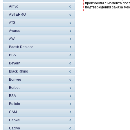
произошли с момента посл
Arrivo
подтверждения заказа ме
ASTERRO
ATS
Avarus
AW
Baosh Replace
BBS
Beyern
Black Rhino
Bontyre
Borbet
BSA
Buffalo
CAM
Carwel
Cattivo