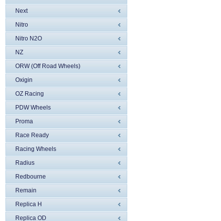
Next
Nitro
Nitro N2O
NZ
ORW (Off Road Wheels)
Oxigin
OZ Racing
PDW Wheels
Proma
Race Ready
Racing Wheels
Radius
Redbourne
Remain
Replica H
Replica OD