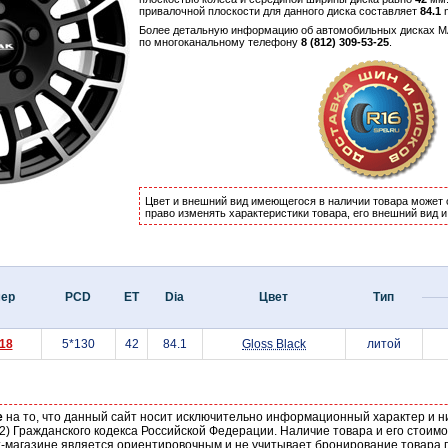
привалочной плоскости для данного диска составляет
84.1
Более детальную информацию об автомобильных дисках 
по многоканальному телефону
8 (812) 309-53-25
.
Цвет и внешний вид имеющегося в наличии товара может 
право изменять характеристики товара, его внешний вид 
мер
PCD
ET
Dia
Цвет
Тип
18
5*130
42
84.1
Gloss Black
литой
е
на то, что данный сайт носит исключительно информационный характер и н
2) Гражданского кодекса Российской Федерации. Наличие товара и его стоим
-магазине является ориентировочным и не учитывает бронирование товара п