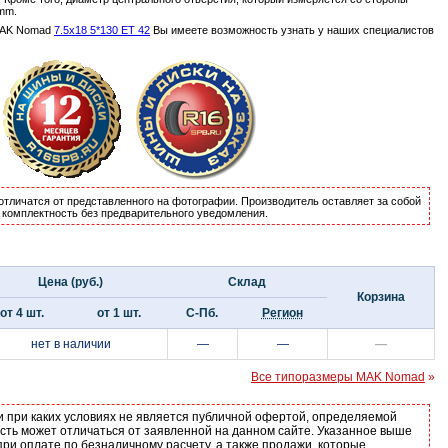
mm.
MAK Nomad
7.5x18 5*130 ET 42
Вы имеете возможность узнать у наших специалистов
отличатся от представленного на фотографии. Производитель оставляет за собой
и комплектность без предварительного уведомления.
Цена (руб.)
Склад
Корзина
от 4 шт.
от 1 шт.
С-Пб.
Регион
нет в наличии
—
—
—
Все типоразмеры MAK Nomad
»
и при каких условиях не является публичной офертой, определяемой
ость может отличаться от заявленной на данном сайте. Указанное выше
ри оплате по безналичному расчету, а также продажи, которые