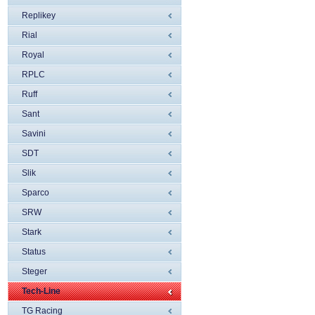
Replikey
Rial
Royal
RPLC
Ruff
Sant
Savini
SDT
Slik
Sparco
SRW
Stark
Status
Steger
Tech-Line
TG Racing