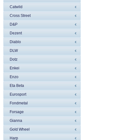
Catwild
Cross Street
D&P
Dezent
Diablo
DLW
Dotz
Enkei
Enzo
Eta Beta
Eurosport
Fondmetal
Forsage
Gianna
Gold Wheel
Harp