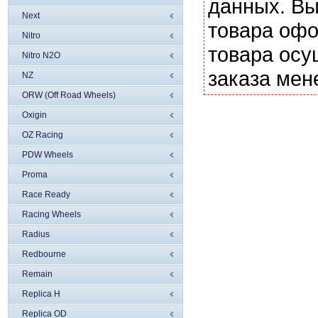
данных. Вы
Next
товара офо
Nitro
товара осу
Nitro N2O
заказа мен
NZ
ORW (Off Road Wheels)
Oxigin
OZ Racing
PDW Wheels
Proma
Race Ready
Racing Wheels
Radius
Redbourne
Remain
Replica H
Replica OD