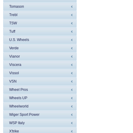
Tomason
Trebl
TSW
Tuff
U.S. Wheels
Verde
Vianor
Viscera
Vissol
VSN
Wheel Pros
Wheels UP
Wheelworld
Wiger Sport Power
WSP Italy
X'trike