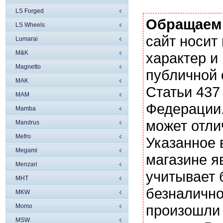
LS Forged
Обращаем
LS Wheels
сайт носи
Lumarai
M&K
характер и
Magnetto
публичной
MAK
Статьи 437
MAM
Федерации.
Mamba
может отли
Mandrus
Mefro
Указанное 
Megami
магазине я
Menzari
учитывает 
MHT
безналично
MKW
произошли 
Momo
MSW