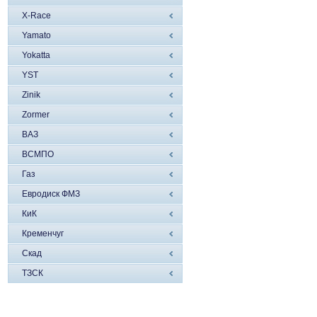
X-Race
Yamato
Yokatta
YST
Zinik
Zormer
ВАЗ
ВСМПО
Газ
Евродиск ФМЗ
КиК
Кременчуг
Скад
ТЗСК