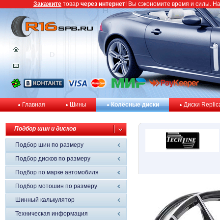
Закажите
товар
через интернет
! Вы сэкономите время и силы. Н
Главная
Шины
Колёсные диски
Диски Replic
Подбор шин и дисков
Подбор шин по размеру
Подбор дисков по размеру
Подбор по марке автомобиля
Подбор мотошин по размеру
Шинный калькулятор
Техническая информация