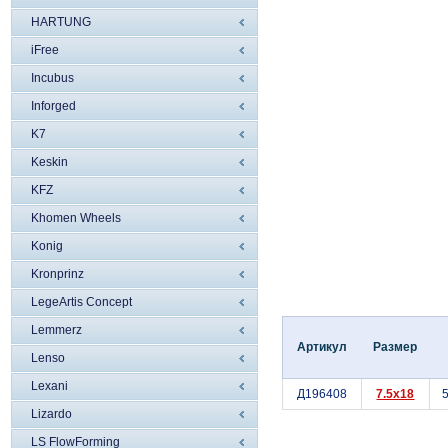
HARTUNG
iFree
Incubus
Inforged
K7
Keskin
KFZ
Khomen Wheels
Konig
Kronprinz
LegeArtis Concept
Lemmerz
Артикул
Размер
Lenso
Lexani
Д196408
7.5x18
5
Lizardo
LS FlowForming