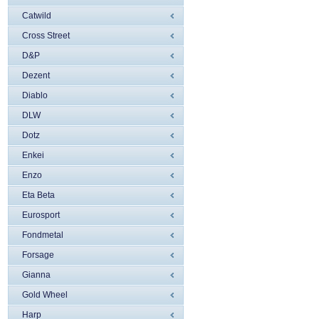
Catwild
Cross Street
D&P
Dezent
Diablo
DLW
Dotz
Enkei
Enzo
Eta Beta
Eurosport
Fondmetal
Forsage
Gianna
Gold Wheel
Harp