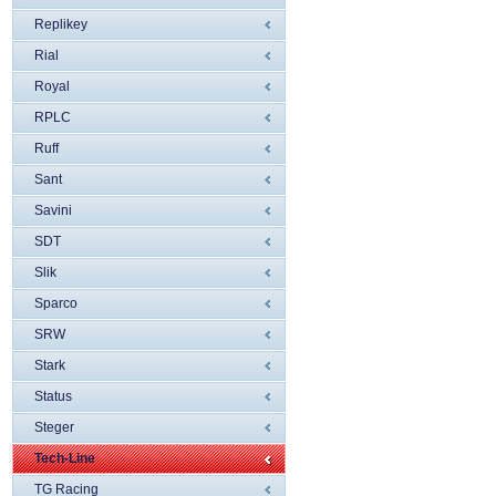
Replikey
Rial
Royal
RPLC
Ruff
Sant
Savini
SDT
Slik
Sparco
SRW
Stark
Status
Steger
Tech-Line
TG Racing