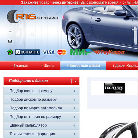
Закажите
товар
через интернет
! Вы сэкономите время и силы. Н
Главная
Шины
Колёсные диски
Диски Replic
Подбор шин и дисков
Подбор шин по размеру
Подбор дисков по размеру
Подбор по марке автомобиля
Подбор мотошин по размеру
Шинный калькулятор
Техническая информация