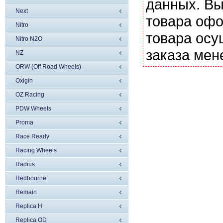
данных. Вы
Next
товара офо
Nitro
товара осу
Nitro N2O
заказа мен
NZ
ORW (Off Road Wheels)
Oxigin
OZ Racing
PDW Wheels
Proma
Race Ready
Racing Wheels
Radius
Redbourne
Remain
Replica H
Replica OD