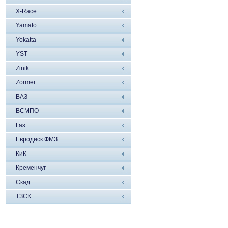
X-Race
Yamato
Yokatta
YST
Zinik
Zormer
ВАЗ
ВСМПО
Газ
Евродиск ФМЗ
КиК
Кременчуг
Скад
ТЗСК