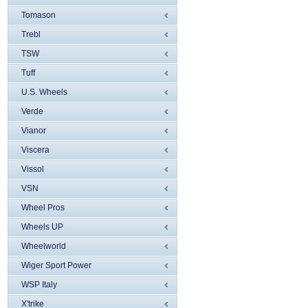
Tomason
Trebl
TSW
Tuff
U.S. Wheels
Verde
Vianor
Viscera
Vissol
VSN
Wheel Pros
Wheels UP
Wheelworld
Wiger Sport Power
WSP Italy
X'trike