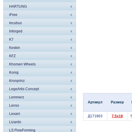
HARTUNG
iFree
Incubus
Inforged
K7
Keskin
KFZ
Khomen Wheels
Konig
Kronprinz
LegeArtis Concept
Lemmerz
Артикул
Размер
Lenso
Lexani
Д171863
7.5x18
Lizardo
LS FlowForming