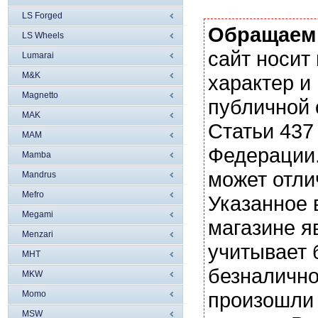
LS Forged
Обращаем
LS Wheels
сайт носи
Lumarai
M&K
характер и
Magnetto
публичной
MAK
Статьи 437
MAM
Федерации.
Mamba
может отли
Mandrus
Mefro
Указанное 
Megami
магазине я
Menzari
учитывает 
MHT
безналично
MKW
произошли 
Momo
MSW