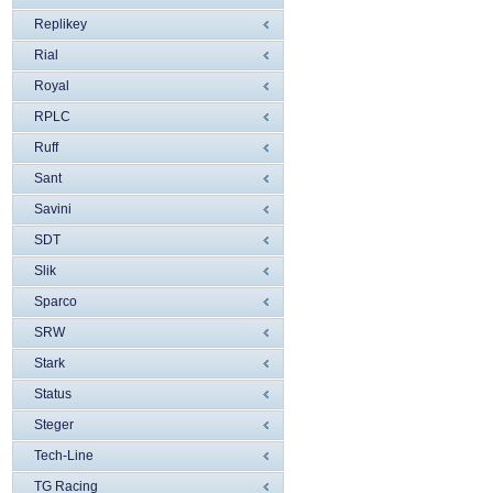
Replikey
Rial
Royal
RPLC
Ruff
Sant
Savini
SDT
Slik
Sparco
SRW
Stark
Status
Steger
Tech-Line
TG Racing