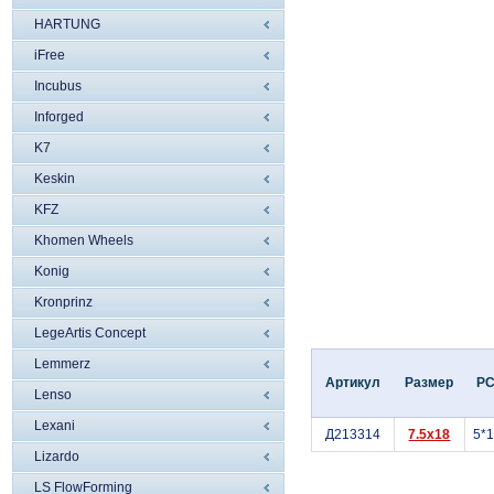
HARTUNG
iFree
Incubus
Inforged
K7
Keskin
KFZ
Khomen Wheels
Konig
Kronprinz
LegeArtis Concept
Lemmerz
Артикул
Размер
P
Lenso
Lexani
Д213314
7.5x18
5*
Lizardo
LS FlowForming