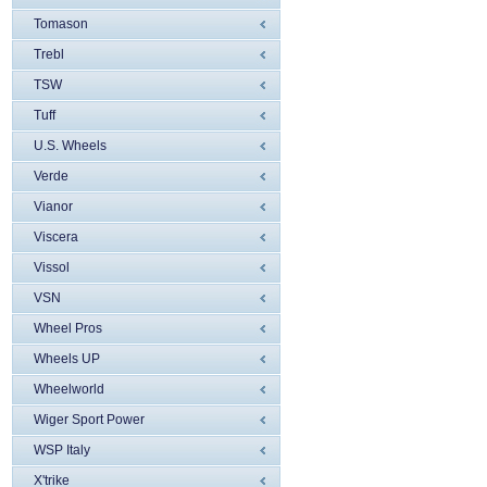
Tomason
Trebl
TSW
Tuff
U.S. Wheels
Verde
Vianor
Viscera
Vissol
VSN
Wheel Pros
Wheels UP
Wheelworld
Wiger Sport Power
WSP Italy
X'trike