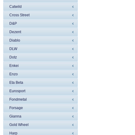
Catwild
Cross Street
D&P
Dezent
Diablo
DLW
Dotz
Enkei
Enzo
Eta Beta
Eurosport
Fondmetal
Forsage
Gianna
Gold Wheel
Harp