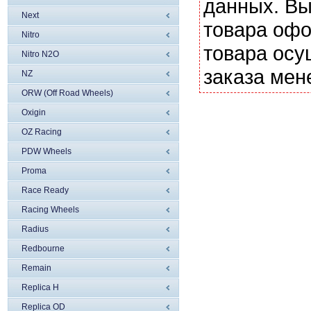
данных. Вы
Next
товара офо
Nitro
товара осу
Nitro N2O
заказа мен
NZ
ORW (Off Road Wheels)
Oxigin
OZ Racing
PDW Wheels
Proma
Race Ready
Racing Wheels
Radius
Redbourne
Remain
Replica H
Replica OD