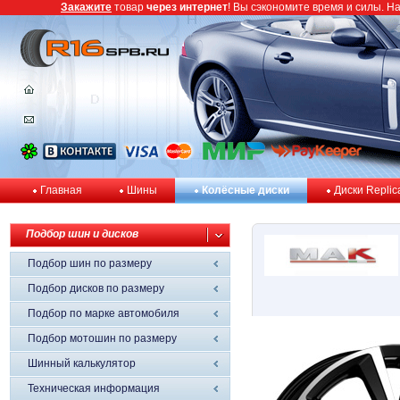
Закажите
товар
через интернет
! Вы сэкономите время и силы. Н
Главная
Шины
Колёсные диски
Диски Replic
Подбор шин и дисков
Подбор шин по размеру
Подбор дисков по размеру
Подбор по марке автомобиля
Подбор мотошин по размеру
Шинный калькулятор
Техническая информация