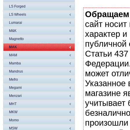
LS Forged
Обращаем
LS Wheels
сайт носи
Lumarai
M&K
характер и
Magnetto
публичной
MAK
Статьи 437
MAM
Федерации.
Mamba
может отли
Mandrus
Mefro
Указанное 
Megami
магазине я
Menzari
учитывает 
MHT
безналично
MKW
произошли 
Momo
MSW