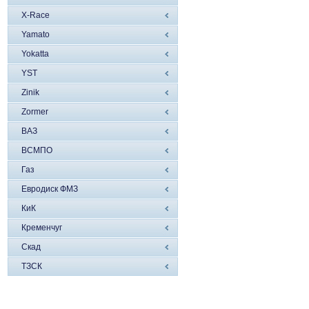
X-Race
Yamato
Yokatta
YST
Zinik
Zormer
ВАЗ
ВСМПО
Газ
Евродиск ФМЗ
КиК
Кременчуг
Скад
ТЗСК