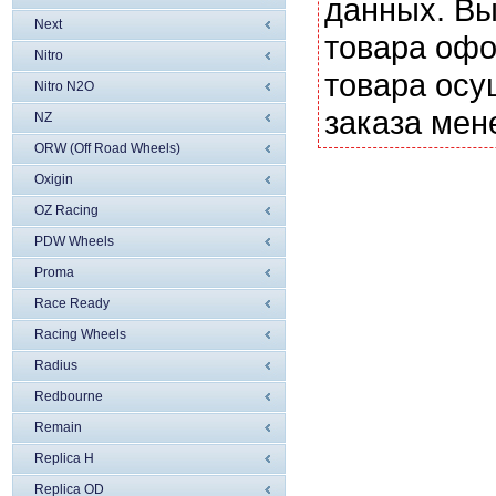
данных. Вы
Next
товара офо
Nitro
товара осу
Nitro N2O
заказа мен
NZ
ORW (Off Road Wheels)
Oxigin
OZ Racing
PDW Wheels
Proma
Race Ready
Racing Wheels
Radius
Redbourne
Remain
Replica H
Replica OD