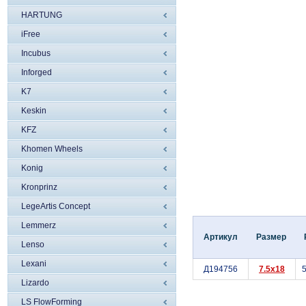
HARTUNG
iFree
Incubus
Inforged
K7
Keskin
KFZ
Khomen Wheels
Konig
Kronprinz
LegeArtis Concept
Lemmerz
Артикул
Размер
Lenso
Lexani
Д194756
7.5x18
Lizardo
LS FlowForming