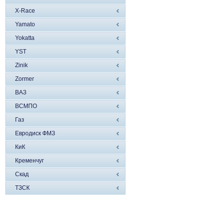
X-Race
Yamato
Yokatta
YST
Zinik
Zormer
ВАЗ
ВСМПО
Газ
Евродиск ФМЗ
КиК
Кременчуг
Скад
ТЗСК