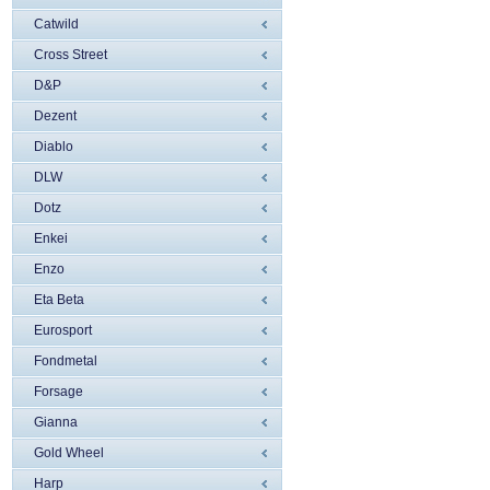
Catwild
Cross Street
D&P
Dezent
Diablo
DLW
Dotz
Enkei
Enzo
Eta Beta
Eurosport
Fondmetal
Forsage
Gianna
Gold Wheel
Harp