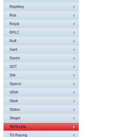
Replikey
Rial
Royal
RPLC
Ruff
Sant
Savini
SDT
Slik
Sparco
SRW
Stark
Status
Steger
Tech-Line
TG Racing