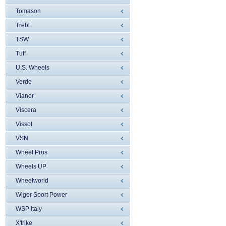
Tomason
Trebl
TSW
Tuff
U.S. Wheels
Verde
Vianor
Viscera
Vissol
VSN
Wheel Pros
Wheels UP
Wheelworld
Wiger Sport Power
WSP Italy
X'trike