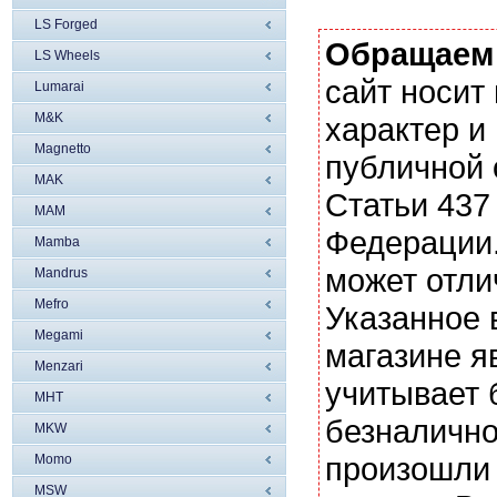
LS Forged
Обращаем
LS Wheels
сайт носи
Lumarai
M&K
характер и
Magnetto
публичной
MAK
Статьи 437
MAM
Федерации.
Mamba
может отли
Mandrus
Mefro
Указанное 
Megami
магазине я
Menzari
учитывает 
MHT
безналично
MKW
произошли 
Momo
MSW