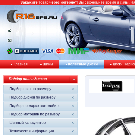
Закажите
товар
через интернет
! Вы сэкономите время и силы. Н
Главная
Шины
Колёсные диски
Диски Replic
Подбор шин и дисков
Подбор шин по размеру
Подбор дисков по размеру
Подбор по марке автомобиля
Подбор мотошин по размеру
Шинный калькулятор
Техническая информация