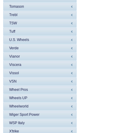
Tomason
Trebl
TSW
Tuff
U.S. Wheels
Verde
Vianor
Viscera
Vissol
VSN
Wheel Pros
Wheels UP
Wheelworld
Wiger Sport Power
WSP Italy
X'trike