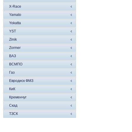
X-Race
Yamato
Yokatta
YST
Zinik
Zormer
ВАЗ
ВСМПО
Газ
Евродиск ФМЗ
КиК
Кременчуг
Скад
ТЗСК