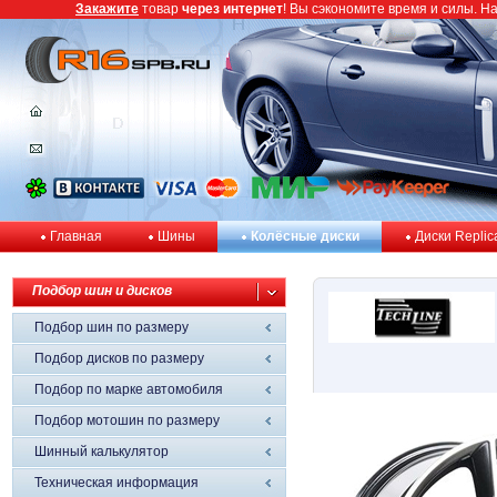
Закажите
товар
через интернет
! Вы сэкономите время и силы. Н
Главная
Шины
Колёсные диски
Диски Replic
Подбор шин и дисков
Подбор шин по размеру
Подбор дисков по размеру
Подбор по марке автомобиля
Подбор мотошин по размеру
Шинный калькулятор
Техническая информация