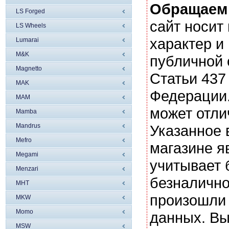
Обращаем
LS Forged
сайт носи
LS Wheels
характер и
Lumarai
M&K
публичной
Magnetto
Статьи 437
MAK
Федерации.
MAM
может отли
Mamba
Mandrus
Указанное 
Mefro
магазине я
Megami
учитывает 
Menzari
безналично
MHT
произошли 
MKW
Momo
данных. Вы
MSW