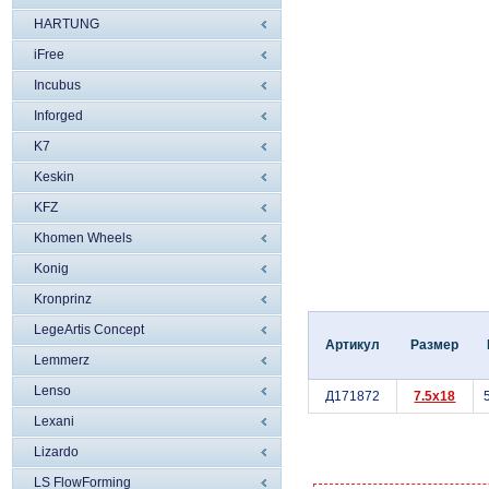
HARTUNG
iFree
Incubus
Inforged
K7
Keskin
KFZ
Khomen Wheels
Konig
Kronprinz
LegeArtis Concept
Артикул
Размер
Lemmerz
Lenso
Д171872
7.5x18
Lexani
Lizardo
LS FlowForming