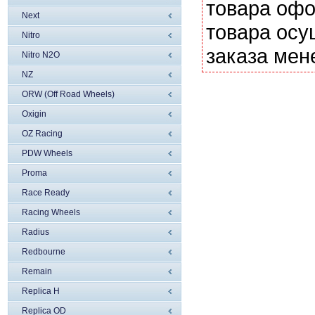
товара офо
Next
товара осу
Nitro
заказа мен
Nitro N2O
NZ
ORW (Off Road Wheels)
Oxigin
OZ Racing
PDW Wheels
Proma
Race Ready
Racing Wheels
Radius
Redbourne
Remain
Replica H
Replica OD