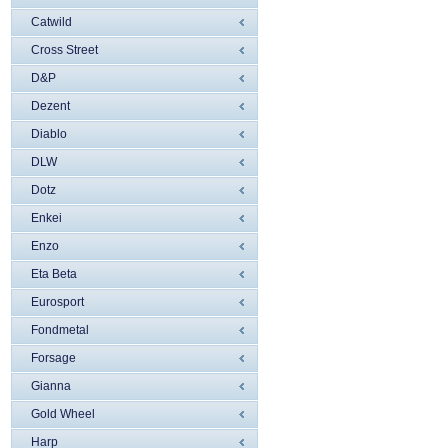
Catwild
Cross Street
D&P
Dezent
Diablo
DLW
Dotz
Enkei
Enzo
Eta Beta
Eurosport
Fondmetal
Forsage
Gianna
Gold Wheel
Harp