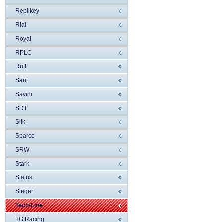
Replikey
Rial
Royal
RPLC
Ruff
Sant
Savini
SDT
Slik
Sparco
SRW
Stark
Status
Steger
Tech-Line
TG Racing