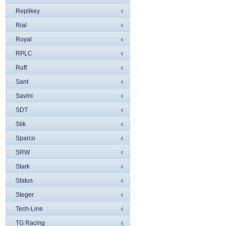
Replikey
Rial
Royal
RPLC
Ruff
Sant
Savini
SDT
Slik
Sparco
SRW
Stark
Status
Steger
Tech-Line
TG Racing