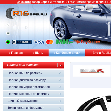
Закажите
товар
через интернет
! Вы сэкономите время и силы. Н
Главная
Шины
Колёсные диски
Диски Replic
Подбор шин и дисков
Подбор шин по размеру
Подбор дисков по размеру
Подбор по марке автомобиля
Подбор мотошин по размеру
Шинный калькулятор
Техническая информация