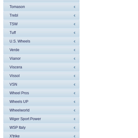
Tomason
Trebl
TSW
Tuff
U.S. Wheels
Verde
Vianor
Viscera
Vissol
VSN
Wheel Pros
Wheels UP
Wheelworld
Wiger Sport Power
WSP Italy
X'trike