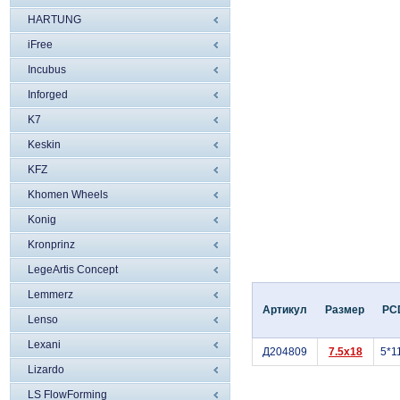
HARTUNG
iFree
Incubus
Inforged
K7
Keskin
KFZ
Khomen Wheels
Konig
Kronprinz
LegeArtis Concept
Lemmerz
Артикул
Размер
PC
Lenso
Lexani
Д204809
7.5x18
5*1
Lizardo
LS FlowForming