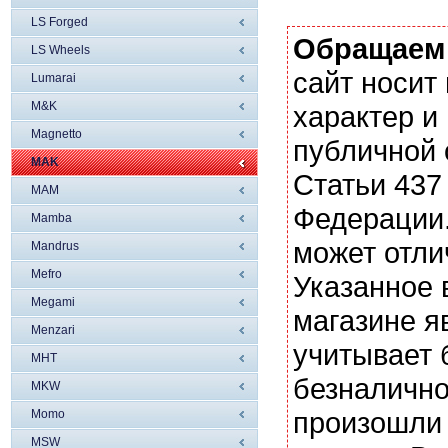
LS Forged
Обращаем
LS Wheels
сайт носи
Lumarai
M&K
характер и
Magnetto
публичной
MAK
Статьи 437
MAM
Федерации.
Mamba
может отли
Mandrus
Mefro
Указанное 
Megami
магазине я
Menzari
учитывает 
MHT
безналично
MKW
произошли 
Momo
MSW