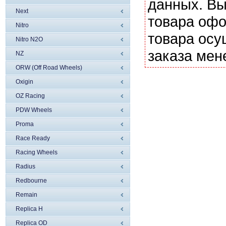
данных. Вы
Next
товара офо
Nitro
товара осу
Nitro N2O
заказа мен
NZ
ORW (Off Road Wheels)
Oxigin
OZ Racing
PDW Wheels
Proma
Race Ready
Racing Wheels
Radius
Redbourne
Remain
Replica H
Replica OD