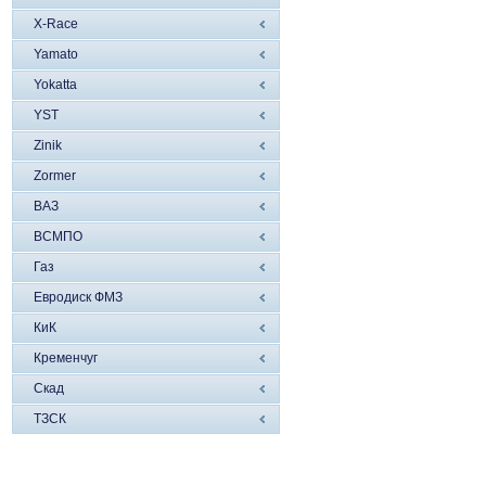
X-Race
Yamato
Yokatta
YST
Zinik
Zormer
ВАЗ
ВСМПО
Газ
Евродиск ФМЗ
КиК
Кременчуг
Скад
ТЗСК