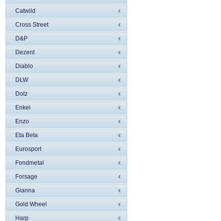
Catwild
Cross Street
D&P
Dezent
Diablo
DLW
Dotz
Enkei
Enzo
Eta Beta
Eurosport
Fondmetal
Forsage
Gianna
Gold Wheel
Harp