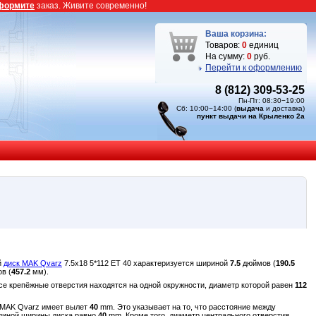
формите
заказ. Живите современно!
Ваша корзина:
Товаров:
0
единиц
На сумму:
0
руб.
Перейти к оформлению
8 (812) 309-53-25
Пн-Пт: 08:30−19:00
Сб: 10:00−14:00 (
выдача
и доставка)
пункт выдачи на Крыленко 2а
й
диск MAK Qvarz
7.5x18 5*112 ET 40 характеризуется шириной
7.5
дюймов (
190.5
в (
457.2
мм).
Все крепёжные отверстия находятся на одной окружности, диаметр которой равен
112
к MAK Qvarz имеет вылет
40
mm. Это указывает на то, что расстояние между
единой ширины диска равно
40
mm. Кроме того, диаметр центрального отверстия,