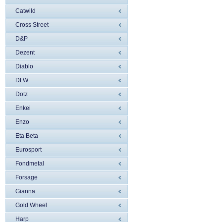
Catwild
Cross Street
D&P
Dezent
Diablo
DLW
Dotz
Enkei
Enzo
Eta Beta
Eurosport
Fondmetal
Forsage
Gianna
Gold Wheel
Harp