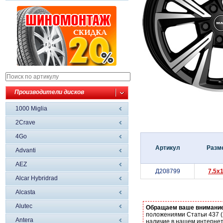
Производители дисков
1000 Miglia
2Crave
4Go
Артикул
Разм
Advanti
AEZ
Д208799
7.5x
Alcar Hybridrad
Alcasta
Alutec
Обращаем ваше внимани
положениями Статьи 437 (
Antera
наличие в нашем интернет