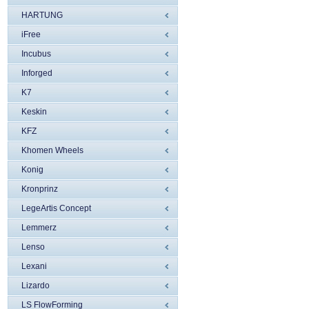
HARTUNG
iFree
Incubus
Inforged
K7
Keskin
KFZ
Khomen Wheels
Konig
Kronprinz
LegeArtis Concept
Lemmerz
Lenso
Lexani
Lizardo
LS FlowForming