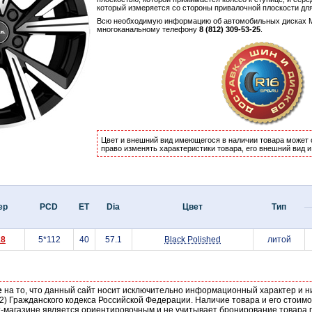
который измеряется со стороны привалочной плоскости дл
Всю необходимую информацию об автомобильных дисках
многоканальному телефону
8 (812) 309-53-25
.
Цвет и внешний вид имеющегося в наличии товара может 
право изменять характеристики товара, его внешний вид 
ер
PCD
ET
Dia
Цвет
Тип
18
5*112
40
57.1
Black Polished
литой
е
на то, что данный сайт носит исключительно информационный характер и н
2) Гражданского кодекса Российской Федерации. Наличие товара и его стоим
-магазине является ориентировочным и не учитывает бронирование товара п