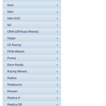
Next
Nitro
Nitro N2O
NZ
ORW (Off Road Wheels)
Oxigin
OZ Racing
PDW Wheels
Proma
Race Ready
Racing Wheels
Radius
Redbourne
Remain
Replica H
Replica OD