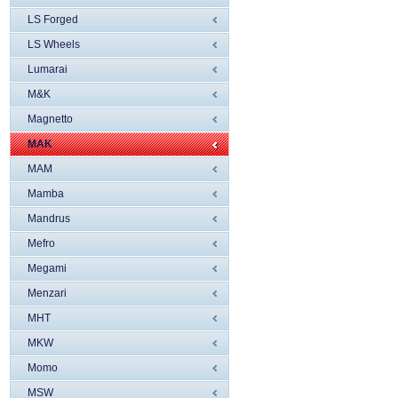
LS Forged
LS Wheels
Lumarai
M&K
Magnetto
MAK
MAM
Mamba
Mandrus
Mefro
Megami
Menzari
MHT
MKW
Momo
MSW