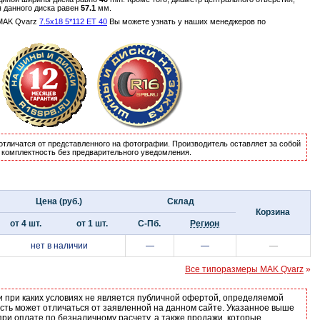
я данного диска равен
57.1
мм.
 MAK Qvarz
7.5x18 5*112 ET 40
Вы можете узнать у наших менеджеров по
отличатся от представленного на фотографии. Производитель оставляет за собой
и комплектность без предварительного уведомления.
Цена (руб.)
Склад
Корзина
от 4 шт.
от 1 шт.
С-Пб.
Регион
нет в наличии
—
—
—
Все типоразмеры MAK Qvarz
»
и при каких условиях не является публичной офертой, определяемой
ость может отличаться от заявленной на данном сайте. Указанное выше
ри оплате по безналичному расчету, а также продажи, которые