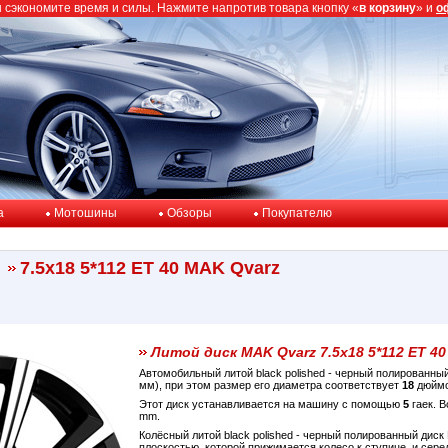
ы сэкономите время и силы. Нажмите напротив товара кнопку «
в корзину
» и
о
a
Мотошины
Обзоры
Покупателю
7.5x18 5*112 ET 40 MAK Qvarz
Литой диск MAK Qvarz 7.5x18 5*112 ET 40
Автомобильный литой black polished - черный полированны
мм), при этом размер его диаметра соответствует
18
дюймо
Этот диск устанавливается на машину с помощью
5
гаек. 
mm.
Колёсный литой black polished - черный полированный дис
плоскостью, которой прижимается колесо к ступице, и сер