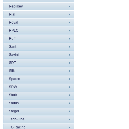
Replikey
Rial
Royal
RPLC
Ruff
Sant
Savini
SDT
Slik
Sparco
SRW
Stark
Status
Steger
Tech-Line
TG Racing