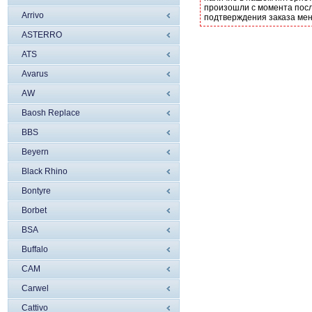
произошли с момента посл
Arrivo
подтверждения заказа ме
ASTERRO
ATS
Avarus
AW
Baosh Replace
BBS
Beyern
Black Rhino
Bontyre
Borbet
BSA
Buffalo
CAM
Carwel
Cattivo