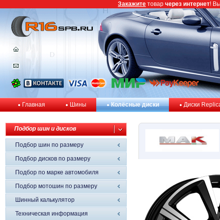
Закажите
товар
через интернет
! В
Главная
Шины
Колёсные диски
Диски Replic
Подбор шин и дисков
Подбор шин по размеру
Подбор дисков по размеру
Подбор по марке автомобиля
Подбор мотошин по размеру
Шинный калькулятор
Техническая информация