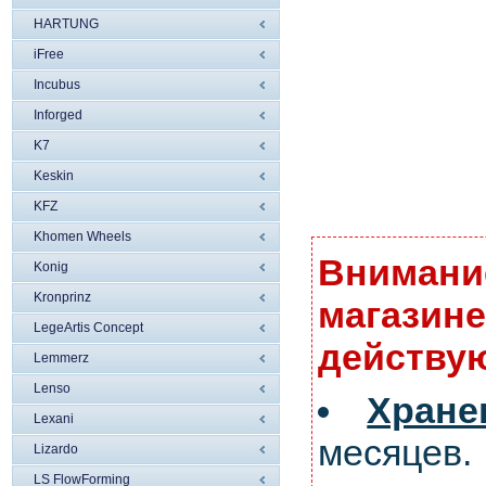
HARTUNG
iFree
Incubus
Inforged
K7
Keskin
KFZ
Khomen Wheels
Внимание
Konig
Kronprinz
магазине
LegeArtis Concept
действую
Lemmerz
Lenso
Хран
Lexani
месяцев.
Lizardo
LS FlowForming