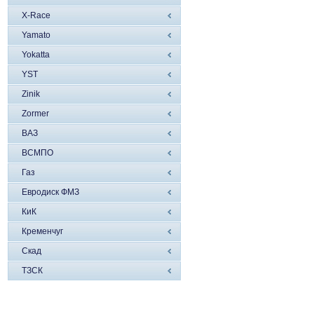
X-Race
Yamato
Yokatta
YST
Zinik
Zormer
ВАЗ
ВСМПО
Газ
Евродиск ФМЗ
КиК
Кременчуг
Скад
ТЗСК