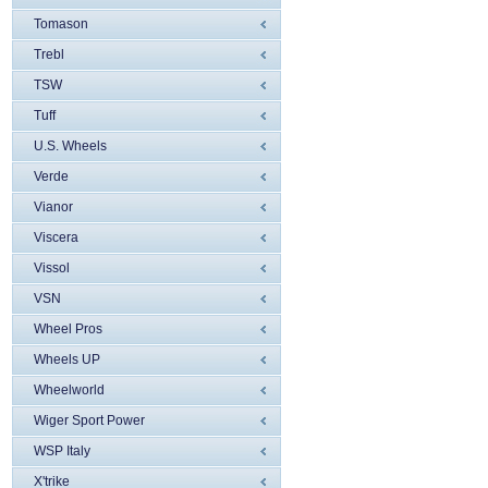
Tomason
Trebl
TSW
Tuff
U.S. Wheels
Verde
Vianor
Viscera
Vissol
VSN
Wheel Pros
Wheels UP
Wheelworld
Wiger Sport Power
WSP Italy
X'trike