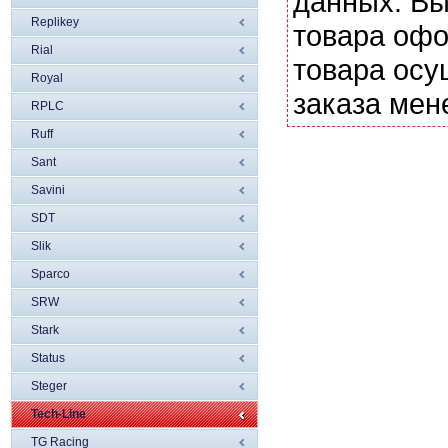
данных. Вы
Replikey
товара офо
Rial
товара осу
Royal
заказа мен
RPLC
Ruff
Sant
Savini
SDT
Slik
Sparco
SRW
Stark
Status
Steger
Tech-Line
TG Racing