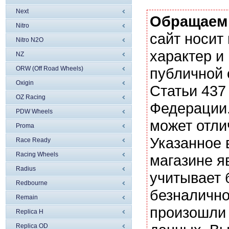
Next
Обращаем
Nitro
сайт носи
Nitro N2O
характер и
NZ
ORW (Off Road Wheels)
публичной
Oxigin
Статьи 437
OZ Racing
Федерации.
PDW Wheels
может отли
Proma
Указанное 
Race Ready
Racing Wheels
магазине я
Radius
учитывает 
Redbourne
безналично
Remain
произошли 
Replica H
Replica OD