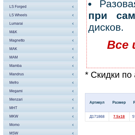
Разов
LS Forged
при сам
LS Wheels
Lumarai
дисков.
M&K
Magnetto
Все 
MAK
MAM
Mamba
* Скидки по
Mandrus
Mefro
Megami
Menzari
Артикул
Размер
MHT
MKW
Д171868
7.5x18
5
Momo
MSW