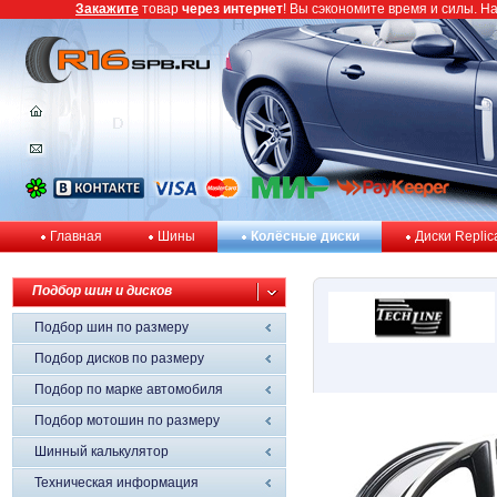
Закажите
товар
через интернет
! Вы сэкономите время и силы. Н
Главная
Шины
Колёсные диски
Диски Replic
Подбор шин и дисков
Подбор шин по размеру
Подбор дисков по размеру
Подбор по марке автомобиля
Подбор мотошин по размеру
Шинный калькулятор
Техническая информация