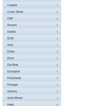
Catwild
Cross Street
D&P
Dezent
Diablo
DLW
Dotz
Enkei
Enzo
Eta Beta
Eurosport
Fondmetal
Forsage
Gianna
Gold Wheel
Harp