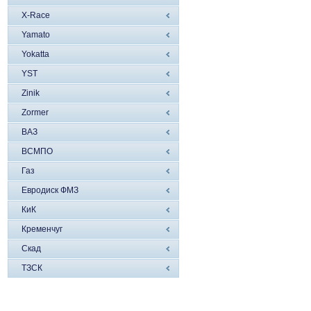
X-Race
Yamato
Yokatta
YST
Zinik
Zormer
ВАЗ
ВСМПО
Газ
Евродиск ФМЗ
КиК
Кременчуг
Скад
ТЗСК