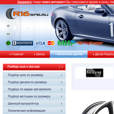
Закажите
товар
через интернет
! Вы сэкономите время и силы. Н
Главная
Шины
Колёсные диски
Диски Replic
Подбор шин и дисков
Подбор шин по размеру
Подбор дисков по размеру
Подбор по марке автомобиля
Подбор мотошин по размеру
Шинный калькулятор
Техническая информация