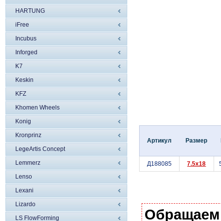
HARTUNG
iFree
Incubus
Inforged
K7
Keskin
KFZ
Khomen Wheels
Konig
Kronprinz
Артикул
Размер
LegeArtis Concept
Lemmerz
Д188085
7.5x18
Lenso
Lexani
Lizardo
Обращаем
LS FlowForming