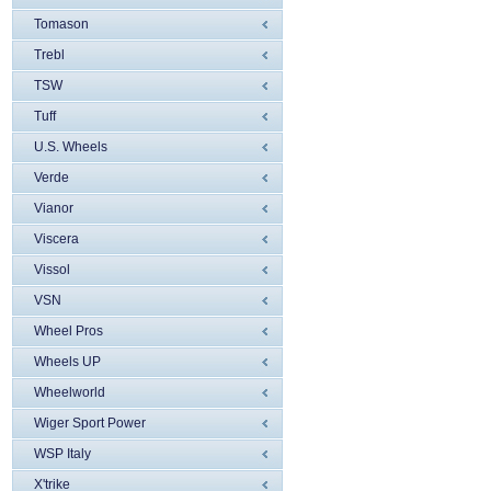
Tomason
Trebl
TSW
Tuff
U.S. Wheels
Verde
Vianor
Viscera
Vissol
VSN
Wheel Pros
Wheels UP
Wheelworld
Wiger Sport Power
WSP Italy
X'trike