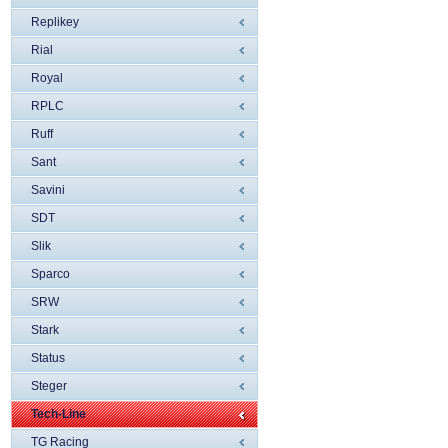
Replikey
Rial
Royal
RPLC
Ruff
Sant
Savini
SDT
Slik
Sparco
SRW
Stark
Status
Steger
Tech-Line
TG Racing