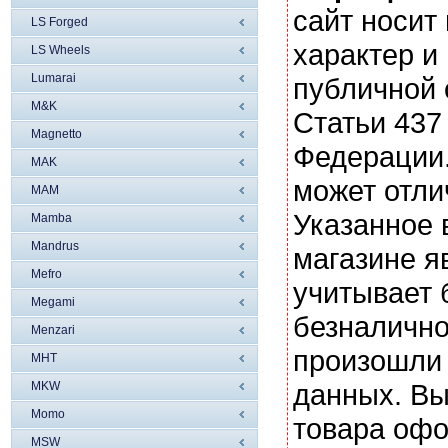
сайт носи
LS Forged
характер и
LS Wheels
Lumarai
публичной
M&K
Статьи 437
Magnetto
Федерации.
MAK
может отли
MAM
Указанное 
Mamba
Mandrus
магазине я
Mefro
учитывает 
Megami
безналично
Menzari
произошли 
MHT
данных. Вы
MKW
Momo
товара офо
MSW