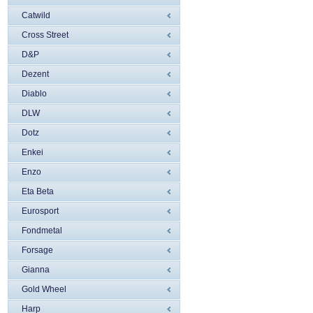
Catwild
Cross Street
D&P
Dezent
Diablo
DLW
Dotz
Enkei
Enzo
Eta Beta
Eurosport
Fondmetal
Forsage
Gianna
Gold Wheel
Harp