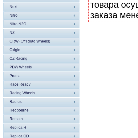
товара осу
Next
заказа мен
Nitro
Nitro N2O
NZ
ORW (Off Road Wheels)
Oxigin
OZ Racing
PDW Wheels
Proma
Race Ready
Racing Wheels
Radius
Redbourne
Remain
Replica H
Replica OD