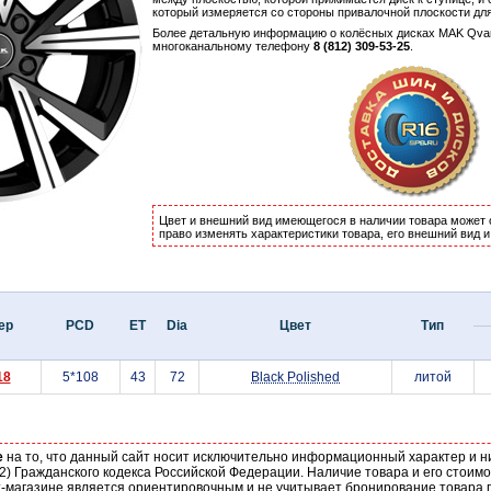
который измеряется со стороны привалочной плоскости дл
Более детальную информацию о колёсных дисках MAK Qv
многоканальному телефону
8 (812) 309-53-25
.
Цвет и внешний вид имеющегося в наличии товара может 
право изменять характеристики товара, его внешний вид 
ер
PCD
ET
Dia
Цвет
Тип
18
5*108
43
72
Black Polished
литой
е
на то, что данный сайт носит исключительно информационный характер и н
2) Гражданского кодекса Российской Федерации. Наличие товара и его стоим
-магазине является ориентировочным и не учитывает бронирование товара п