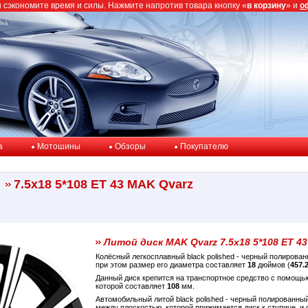
ы сэкономите время и силы. Нажмите напротив товара кнопку «
в корзину
» и
о
a
Мотошины
Обзоры
Покупателю
7.5x18 5*108 ET 43 MAK Qvarz
Литой диск MAK Qvarz 7.5x18 5*108 ET 43
Колёсный легкосплавный black polished - черный полирова
при этом размер его диаметра составляет
18
дюймов (
457.
Данный диск крепится на транспортное средство с помощ
которой составляет
108
мм.
Автомобильный литой black polished - черный полированн
между плоскостью, которой прижимается диск к ступице, 