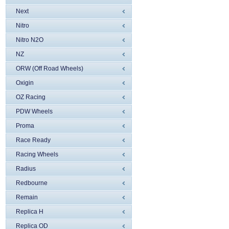
Next
Nitro
Nitro N2O
NZ
ORW (Off Road Wheels)
Oxigin
OZ Racing
PDW Wheels
Proma
Race Ready
Racing Wheels
Radius
Redbourne
Remain
Replica H
Replica OD