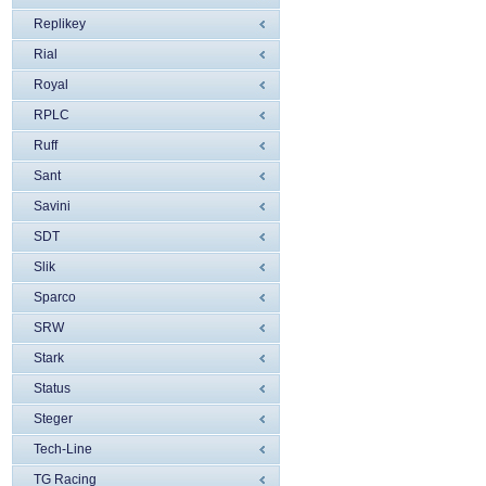
Replikey
Rial
Royal
RPLC
Ruff
Sant
Savini
SDT
Slik
Sparco
SRW
Stark
Status
Steger
Tech-Line
TG Racing