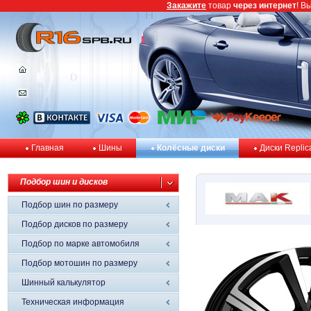
Закажите
товар
через интернет
! В
Главная
Шины
Колёсные диски
Диски Replic
Подбор шин и дисков
Подбор шин по размеру
Подбор дисков по размеру
Подбор по марке автомобиля
Подбор мотошин по размеру
Шинный калькулятор
Техническая информация