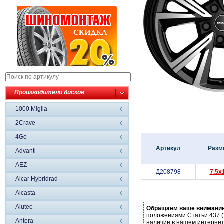
Производители дисков
1000 Miglia
2Crave
4Go
Артикул
Разм
Advanti
AEZ
Д208798
7.5x
Alcar Hybridrad
Alcasta
Alutec
Обращаем ваше внимани
положениями Статьи 437 (
Antera
наличие в нашем интернет