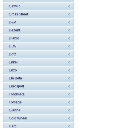
Catwild
Cross Street
D&P
Dezent
Diablo
DLW
Dotz
Enkei
Enzo
Eta Beta
Eurosport
Fondmetal
Forsage
Gianna
Gold Wheel
Harp