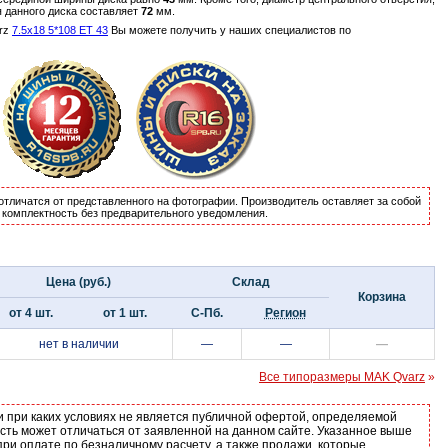
я данного диска составляет
72
мм.
arz
7.5x18 5*108 ET 43
Вы можете получить у наших специалистов по
отличатся от представленного на фотографии. Производитель оставляет за собой
и комплектность без предварительного уведомления.
Цена (руб.)
Склад
Корзина
от 4 шт.
от 1 шт.
С-Пб.
Регион
нет в наличии
—
—
—
Все типоразмеры MAK Qvarz
»
и при каких условиях не является публичной офертой, определяемой
ость может отличаться от заявленной на данном сайте. Указанное выше
ри оплате по безналичному расчету, а также продажи, которые