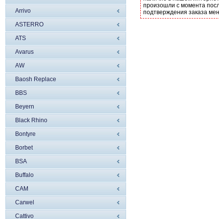
произошли с момента посл
Arrivo
подтверждения заказа ме
ASTERRO
ATS
Avarus
AW
Baosh Replace
BBS
Beyern
Black Rhino
Bontyre
Borbet
BSA
Buffalo
CAM
Carwel
Cattivo