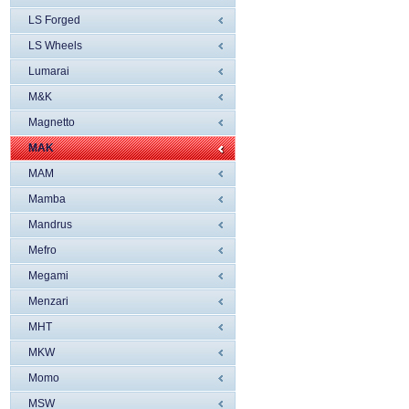
LS Forged
LS Wheels
Lumarai
M&K
Magnetto
MAK
MAM
Mamba
Mandrus
Mefro
Megami
Menzari
MHT
MKW
Momo
MSW