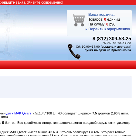
формите
заказ. Живите современно!
Ваша корзина:
Товаров:
0
единиц
На сумму:
0
руб.
Перейти к оформлению
8 (812) 309-53-25
Пн-Пт: 08:30−19:00
Сб: 10:00−14:00 (
выдача
и доставка)
пункт выдачи на Крыленко 2а
нный
диск MAK Qvarz
7.5x18 5*108 ET 43 обладает шириной
7.5
дюймов (
190.5
mm),
2
mm).
ью
5
болтов. Все крепёжные отверстия располагаются на одной окружности, диаметр
ый диск MAK Qvarz имеет вынос
43
мм. Это символизирует о том, что расстояние
и серединой ширины диска равно
43
мм. Кроме того, диаметр центрального отверстия,