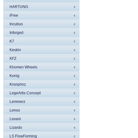
HARTUNG
iFree
Incubus
Inforged
K7
Keskin
KFZ
Khomen Wheels
Konig
Kronprinz
LegeArtis Concept
Lemmerz
Lenso
Lexani
Lizardo
LS FlowForming