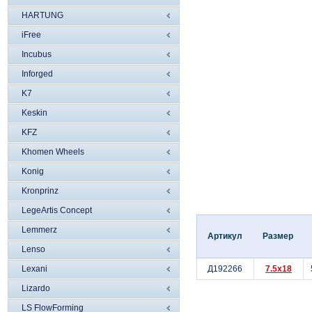
HARTUNG
iFree
Incubus
Inforged
K7
Keskin
KFZ
Khomen Wheels
Konig
Kronprinz
LegeArtis Concept
Lemmerz
Артикул
Размер
Lenso
Lexani
Д192266
7.5x18
Lizardo
LS FlowForming