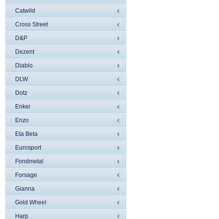
Catwild
Cross Street
D&P
Dezent
Diablo
DLW
Dotz
Enkei
Enzo
Eta Beta
Eurosport
Fondmetal
Forsage
Gianna
Gold Wheel
Harp