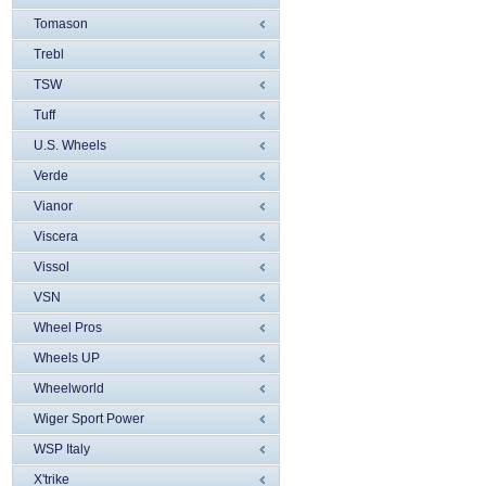
Tomason
Trebl
TSW
Tuff
U.S. Wheels
Verde
Vianor
Viscera
Vissol
VSN
Wheel Pros
Wheels UP
Wheelworld
Wiger Sport Power
WSP Italy
X'trike