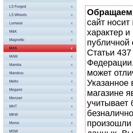
LS Forged
Обращаем
LS Wheels
сайт носи
Lumarai
характер и
M&K
публичной
Magnetto
MAK
Статьи 437
MAM
Федерации.
Mamba
может отли
Mandrus
Указанное 
Mefro
Megami
магазине я
Menzari
учитывает 
MHT
безналично
MKW
произошли 
Momo
MSW