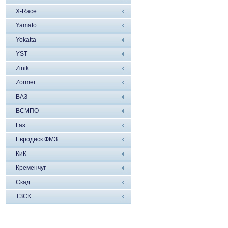
X-Race
Yamato
Yokatta
YST
Zinik
Zormer
ВАЗ
ВСМПО
Газ
Евродиск ФМЗ
КиК
Кременчуг
Скад
ТЗСК