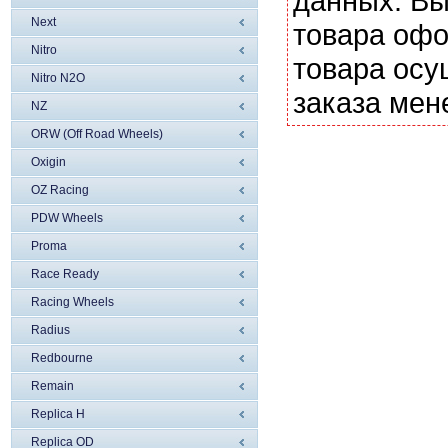
данных. Вы
Next
товара офо
Nitro
товара осу
Nitro N2O
заказа мен
NZ
ORW (Off Road Wheels)
Oxigin
OZ Racing
PDW Wheels
Proma
Race Ready
Racing Wheels
Radius
Redbourne
Remain
Replica H
Replica OD