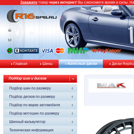
Закажите
товар
через интернет
! Вы сэкономите время и силы. Н
Главная
Шины
Колёсные диски
Диски Replic
Подбор шин и дисков
Подбор шин по размеру
Подбор дисков по размеру
Подбор по марке автомобиля
Подбор мотошин по размеру
Шинный калькулятор
Техническая информация