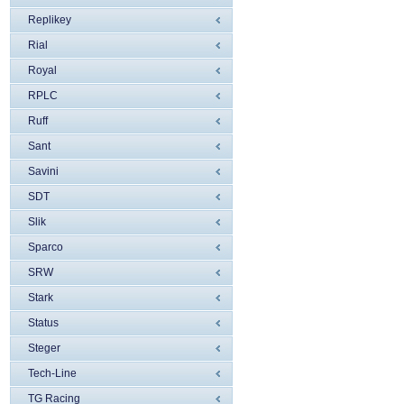
Replikey
Rial
Royal
RPLC
Ruff
Sant
Savini
SDT
Slik
Sparco
SRW
Stark
Status
Steger
Tech-Line
TG Racing