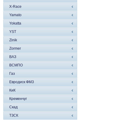
X-Race
Yamato
Yokatta
YST
Zinik
Zormer
ВАЗ
ВСМПО
Газ
Евродиск ФМЗ
КиК
Кременчуг
Скад
ТЗСК