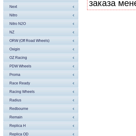
заказа мен
Next
Nitro
Nitro N2O
NZ
ORW (Off Road Wheels)
Oxigin
OZ Racing
PDW Wheels
Proma
Race Ready
Racing Wheels
Radius
Redbourne
Remain
Replica H
Replica OD