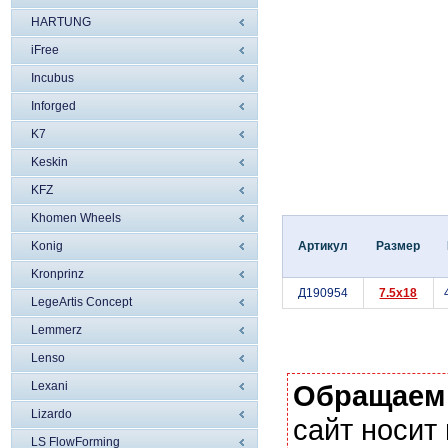
HARTUNG
iFree
Incubus
Inforged
K7
Keskin
KFZ
Khomen Wheels
Konig
Артикул
Размер
Kronprinz
Д190954
7.5x18
LegeArtis Concept
Lemmerz
Lenso
Lexani
Обращаем
Lizardo
сайт носи
LS FlowForming