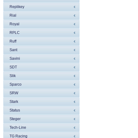
Replikey
Rial
Royal
RPLC
Ruff
Sant
Savini
SDT
Slik
Sparco
SRW
Stark
Status
Steger
Tech-Line
TG Racing