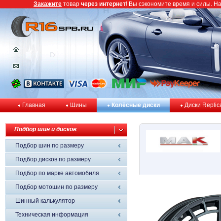
Закажите
товар
через интернет
! Вы сэкономите время и силы. Н
Главная
Шины
Колёсные диски
Диски Replic
Подбор шин и дисков
Подбор шин по размеру
Подбор дисков по размеру
Подбор по марке автомобиля
Подбор мотошин по размеру
Шинный калькулятор
Техническая информация