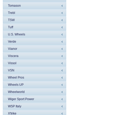
Tomason
Trebl
TSW
Tuff
U.S. Wheels
Verde
Vianor
Viscera
Vissol
VSN
Wheel Pros
Wheels UP
Wheelworld
Wiger Sport Power
WSP Italy
X'trike