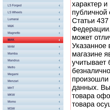
характер и
LS Forged
публичной
LS Wheels
Статьи 437
Lumarai
M&K
Федерации.
Magnetto
может отли
MAK
Указанное 
MAM
магазине я
Mamba
учитывает 
Mandrus
Mefro
безналично
Megami
произошли 
Menzari
данных. Вы
MHT
товара офо
MKW
Momo
товара осу
MSW