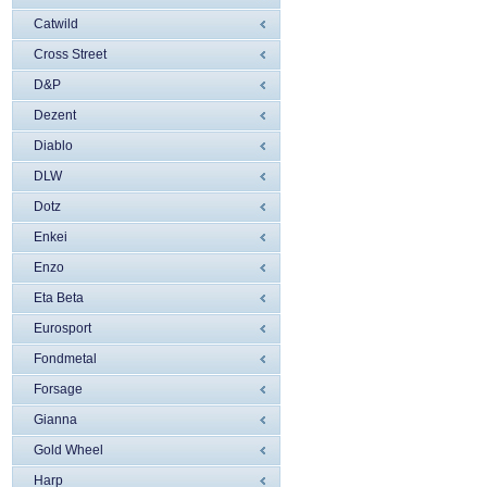
Catwild
Cross Street
D&P
Dezent
Diablo
DLW
Dotz
Enkei
Enzo
Eta Beta
Eurosport
Fondmetal
Forsage
Gianna
Gold Wheel
Harp