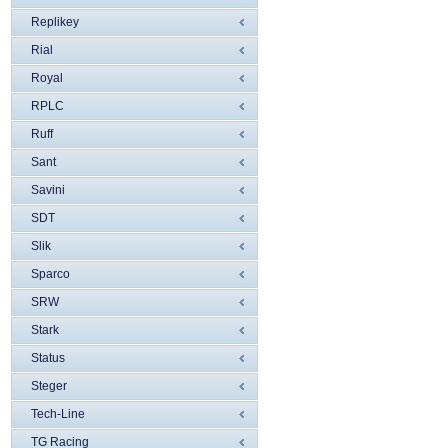
Replikey
Rial
Royal
RPLC
Ruff
Sant
Savini
SDT
Slik
Sparco
SRW
Stark
Status
Steger
Tech-Line
TG Racing