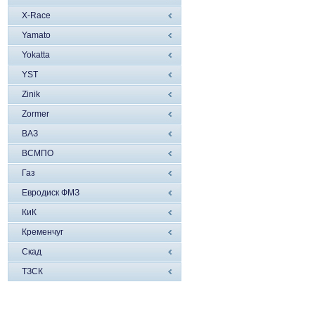
X-Race
Yamato
Yokatta
YST
Zinik
Zormer
ВАЗ
ВСМПО
Газ
Евродиск ФМЗ
КиК
Кременчуг
Скад
ТЗСК