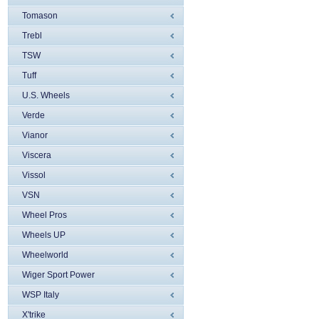
Tomason
Trebl
TSW
Tuff
U.S. Wheels
Verde
Vianor
Viscera
Vissol
VSN
Wheel Pros
Wheels UP
Wheelworld
Wiger Sport Power
WSP Italy
X'trike