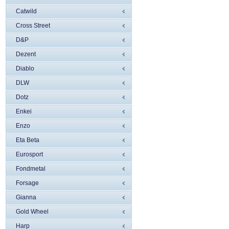
Catwild
Cross Street
D&P
Dezent
Diablo
DLW
Dotz
Enkei
Enzo
Eta Beta
Eurosport
Fondmetal
Forsage
Gianna
Gold Wheel
Harp