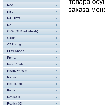
товара осу
Next
заказа мен
Nitro
Nitro N2O
NZ
ORW (Off Road Wheels)
Oxigin
OZ Racing
PDW Wheels
Proma
Race Ready
Racing Wheels
Radius
Redbourne
Remain
Replica H
Replica OD