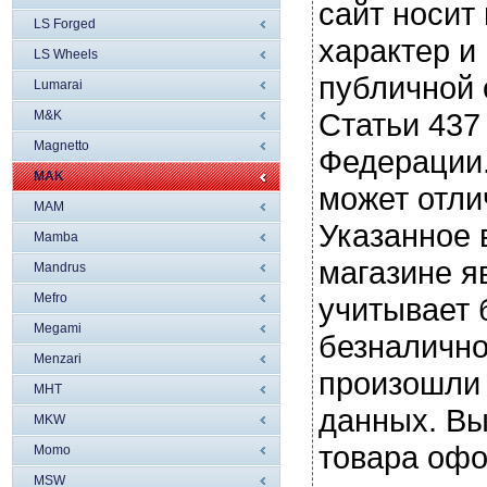
сайт носи
LS Forged
характер и
LS Wheels
публичной
Lumarai
Статьи 437
M&K
Magnetto
Федерации.
MAK
может отли
MAM
Указанное 
Mamba
магазине я
Mandrus
Mefro
учитывает 
Megami
безналично
Menzari
произошли 
MHT
данных. Вы
MKW
товара офо
Momo
MSW