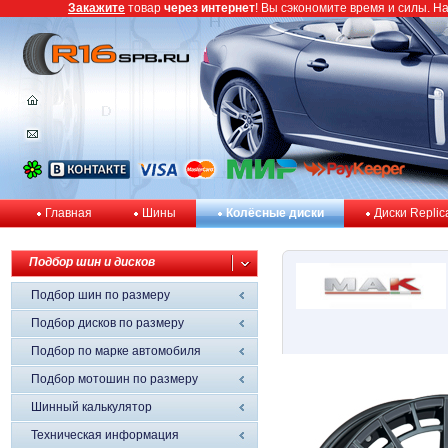
Закажите
товар
через интернет
! Вы сэкономите время и силы. Н
Главная
Шины
Колёсные диски
Диски Replic
Подбор шин и дисков
Подбор шин по размеру
Подбор дисков по размеру
Подбор по марке автомобиля
Подбор мотошин по размеру
Шинный калькулятор
Техническая информация