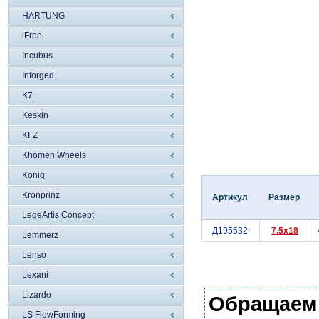
HARTUNG
iFree
Incubus
Inforged
K7
Keskin
KFZ
Khomen Wheels
Konig
Kronprinz
Артикул
Размер
LegeArtis Concept
Д195532
7.5x18
Lemmerz
Lenso
Lexani
Lizardo
Обращаем
LS FlowForming