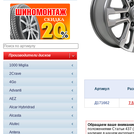
Производители дисков
1000 Miglia
2Crave
4Go
Артикул
Раз
Advanti
AEZ
Д171662
7.
Alcar Hybridrad
Alcasta
Alutec
Обращаем ваше внимани
положениями Статьи 437 (
Antera
наличие в нашем интернет