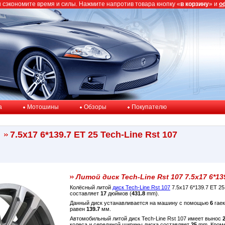
ы сэкономите время и силы. Нажмите напротив товара кнопку «
в корзину
» и
о
a
Мотошины
Обзоры
Покупателю
7.5x17 6*139.7 ET 25 Tech-Line Rst 107
Литой диск Tech-Line Rst 107 7.5x17 6*13
Колёсный литой
диск Tech-Line Rst 107
7.5x17 6*139.7 ET 2
составляет
17
дюймов (
431.8
mm).
Данный диск устанавливается на машину с помощью
6
гаек
равен
139.7
мм.
Автомобильный литой диск Tech-Line Rst 107 имеет вынос
колеса и серединой ширины диска составляет
25
mm. Кроме 