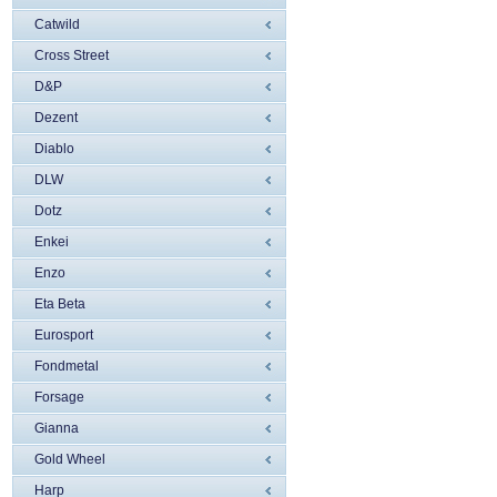
Catwild
Cross Street
D&P
Dezent
Diablo
DLW
Dotz
Enkei
Enzo
Eta Beta
Eurosport
Fondmetal
Forsage
Gianna
Gold Wheel
Harp