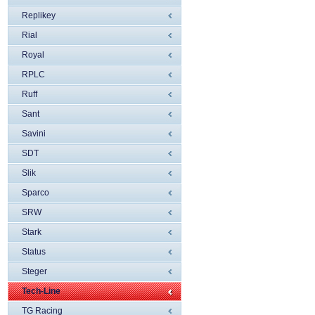
Replikey
Rial
Royal
RPLC
Ruff
Sant
Savini
SDT
Slik
Sparco
SRW
Stark
Status
Steger
Tech-Line
TG Racing