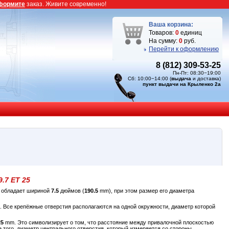
формите
заказ. Живите современно!
Ваша корзина:
Товаров:
0
единиц
На сумму:
0
руб.
Перейти к оформлению
8 (812) 309-53-25
Пн-Пт: 08:30−19:00
Сб: 10:00−14:00 (
выдача
и доставка)
пункт выдачи на Крыленко 2а
9.7 ET 25
5 обладает шириной
7.5
дюймов (
190.5
mm), при этом размер его диаметра
. Все крепёжные отверстия располагаются на одной окружности, диаметр которой
25
mm. Это символизирует о том, что расстояние между привалочной плоскостью
того, диаметр центрального отверстия, который измеряется со стороны