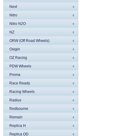
Next
Nitro
Nitro N2O
NZ
ORW (Off Road Wheels)
Oxigin
OZ Racing
PDW Wheels
Proma
Race Ready
Racing Wheels
Radius
Redbourne
Remain
Replica H
Replica OD