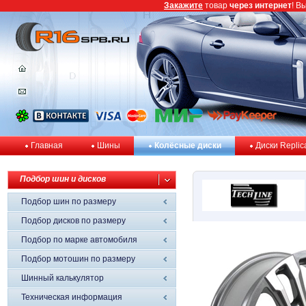
Закажите
товар
через интернет
! В
Главная
Шины
Колёсные диски
Диски Replic
Подбор шин и дисков
Подбор шин по размеру
Подбор дисков по размеру
Подбор по марке автомобиля
Подбор мотошин по размеру
Шинный калькулятор
Техническая информация