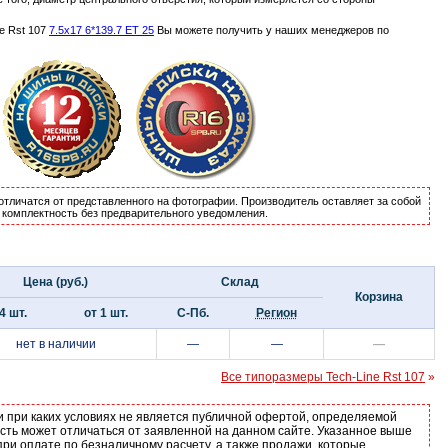
e Rst 107
7.5x17 6*139.7 ET 25
Вы можете получить у наших менеджеров по
отличатся от представленного на фотографии. Производитель оставляет за собой
и комплектность без предварительного уведомления.
Цена (руб.)
Склад
Корзина
4 шт.
от 1 шт.
С-Пб.
Регион
нет в наличии
—
—
—
Все типоразмеры Tech-Line Rst 107
»
и при каких условиях не является публичной офертой, определяемой
ость может отличаться от заявленной на данном сайте. Указанное выше
ри оплате по безналичному расчету, а также продажи, которые