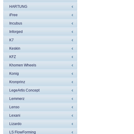
HARTUNG
iFree
Incubus
Inforged
K7
Keskin
KFZ
Khomen Wheels
Konig
Kronprinz
LegeArtis Concept
Lemmerz
Lenso
Lexani
Lizardo
LS FlowForming