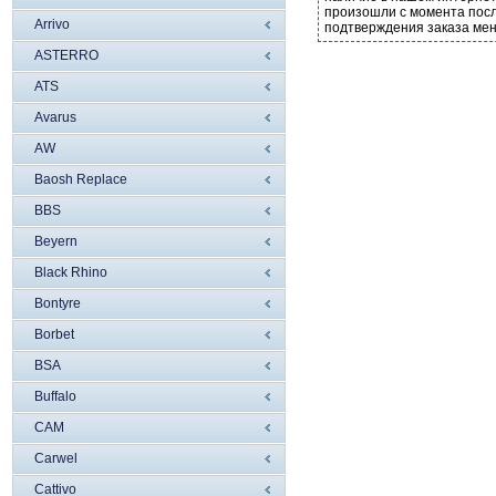
произошли с момента посл
Arrivo
подтверждения заказа ме
ASTERRO
ATS
Avarus
AW
Baosh Replace
BBS
Beyern
Black Rhino
Bontyre
Borbet
BSA
Buffalo
CAM
Carwel
Cattivo