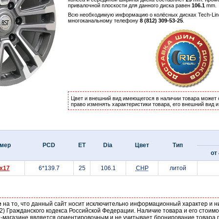
привалочной плоскости для данного диска равен
106.1
mm.
Всю необходимую информацию о колёсных дисках Tech-Lin
многоканальному телефону
8 (812) 309-53-25
.
Цвет и внешний вид имеющегося в наличии товара может 
право изменять характеристики товара, его внешний вид 
мер
PCD
ET
Dia
Цвет
Тип
от 
5x17
6*139.7
25
106.1
CHP
литой
е
на то, что данный сайт носит исключительно информационный характер и н
2) Гражданского кодекса Российской Федерации. Наличие товара и его стоим
-магазине является ориентировочным и не учитывает бронирование товара п