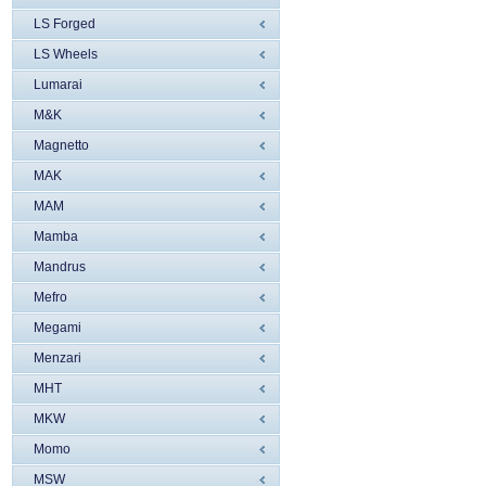
LS Forged
LS Wheels
Lumarai
M&K
Magnetto
MAK
MAM
Mamba
Mandrus
Mefro
Megami
Menzari
MHT
MKW
Momo
MSW