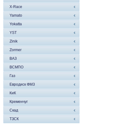
X-Race
Yamato
Yokatta
YST
Zinik
Zormer
ВАЗ
ВСМПО
Газ
Евродиск ФМЗ
КиК
Кременчуг
Скад
ТЗСК