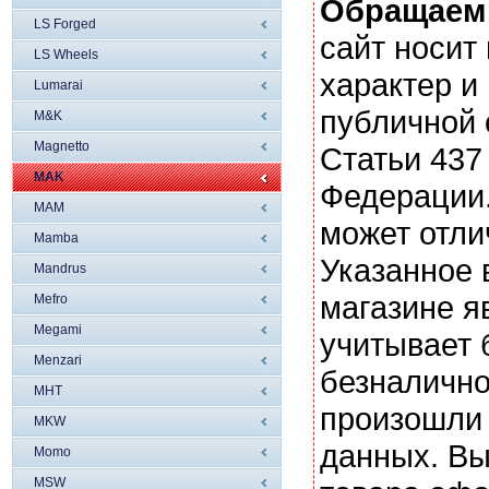
Обращаем
LS Forged
сайт носи
LS Wheels
характер и
Lumarai
публичной
M&K
Magnetto
Статьи 437
MAK
Федерации.
MAM
может отли
Mamba
Указанное 
Mandrus
магазине я
Mefro
Megami
учитывает 
Menzari
безналично
MHT
произошли 
MKW
данных. Вы
Momo
MSW