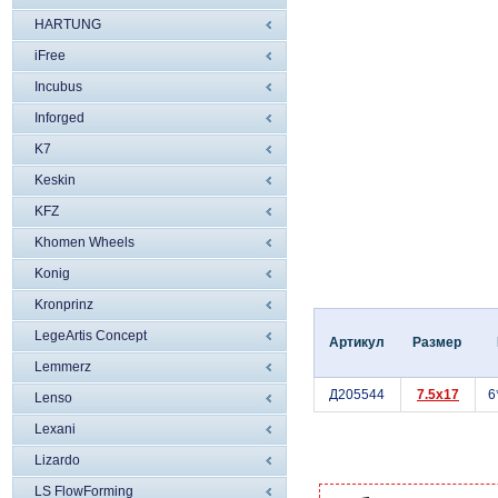
HARTUNG
iFree
Incubus
Inforged
K7
Keskin
KFZ
Khomen Wheels
Konig
Kronprinz
LegeArtis Concept
Артикул
Размер
Lemmerz
Д205544
7.5x17
6
Lenso
Lexani
Lizardo
LS FlowForming