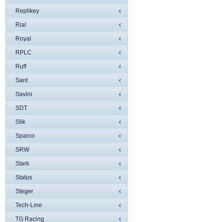
Replikey
Rial
Royal
RPLC
Ruff
Sant
Savini
SDT
Slik
Sparco
SRW
Stark
Status
Steger
Tech-Line
TG Racing