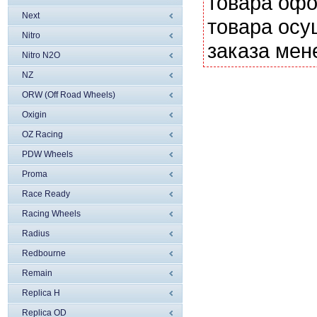
товара офо
Next
товара осу
Nitro
заказа мен
Nitro N2O
NZ
ORW (Off Road Wheels)
Oxigin
OZ Racing
PDW Wheels
Proma
Race Ready
Racing Wheels
Radius
Redbourne
Remain
Replica H
Replica OD