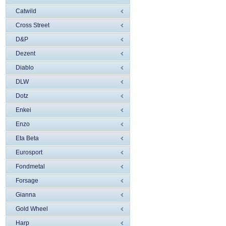
Catwild
Cross Street
D&P
Dezent
Diablo
DLW
Dotz
Enkei
Enzo
Eta Beta
Eurosport
Fondmetal
Forsage
Gianna
Gold Wheel
Harp