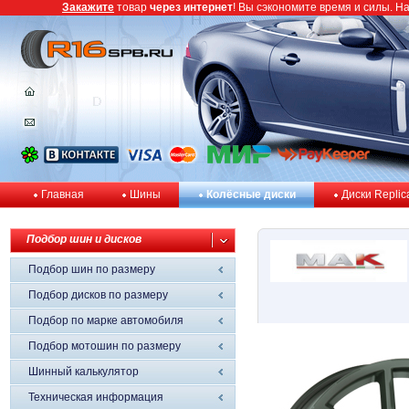
Закажите
товар
через интернет
! Вы сэкономите время и силы. Н
Главная
Шины
Колёсные диски
Диски Replic
Подбор шин и дисков
Подбор шин по размеру
Подбор дисков по размеру
Подбор по марке автомобиля
Подбор мотошин по размеру
Шинный калькулятор
Техническая информация