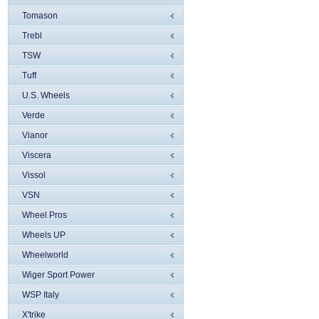
Tomason
Trebl
TSW
Tuff
U.S. Wheels
Verde
Vianor
Viscera
Vissol
VSN
Wheel Pros
Wheels UP
Wheelworld
Wiger Sport Power
WSP Italy
X'trike