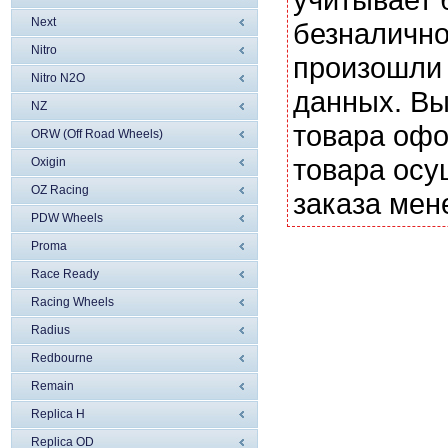
Next
безналично
Nitro
произошли 
Nitro N2O
данных. Вы
NZ
товара офо
ORW (Off Road Wheels)
товара осу
Oxigin
OZ Racing
заказа мен
PDW Wheels
Proma
Race Ready
Racing Wheels
Radius
Redbourne
Remain
Replica H
Replica OD