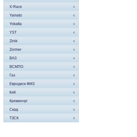
X-Race
Yamato
Yokatta
YST
Zinik
Zormer
ВАЗ
ВСМПО
Газ
Евродиск ФМЗ
КиК
Кременчуг
Скад
ТЗСК