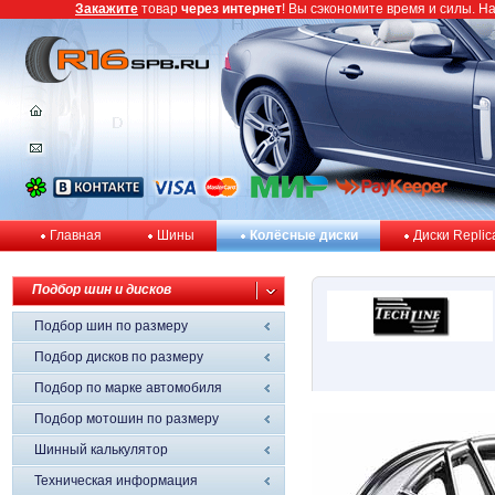
Закажите
товар
через интернет
! Вы сэкономите время и силы. Н
Главная
Шины
Колёсные диски
Диски Replic
Подбор шин и дисков
Подбор шин по размеру
Подбор дисков по размеру
Подбор по марке автомобиля
Подбор мотошин по размеру
Шинный калькулятор
Техническая информация