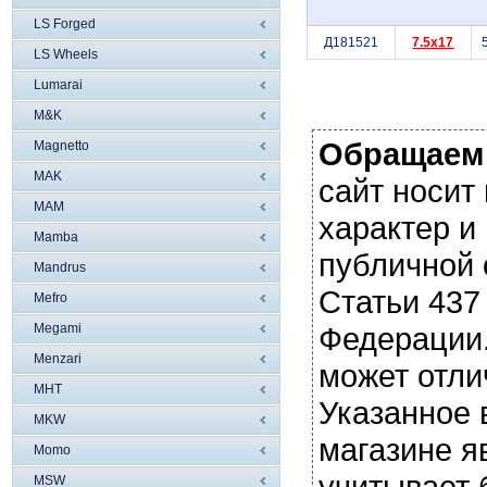
LS Forged
Д181521
7.5x17
LS Wheels
Lumarai
M&K
Обращаем
Magnetto
MAK
сайт носи
MAM
характер и
Mamba
публичной
Mandrus
Статьи 437
Mefro
Megami
Федерации.
Menzari
может отли
MHT
Указанное 
MKW
магазине я
Momo
учитывает 
MSW