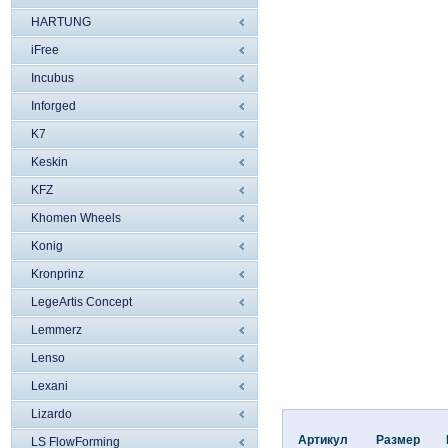
HARTUNG
iFree
Incubus
Inforged
K7
Keskin
KFZ
Khomen Wheels
Konig
Kronprinz
LegeArtis Concept
Lemmerz
Lenso
Lexani
Lizardo
Артикул
Размер
LS FlowForming