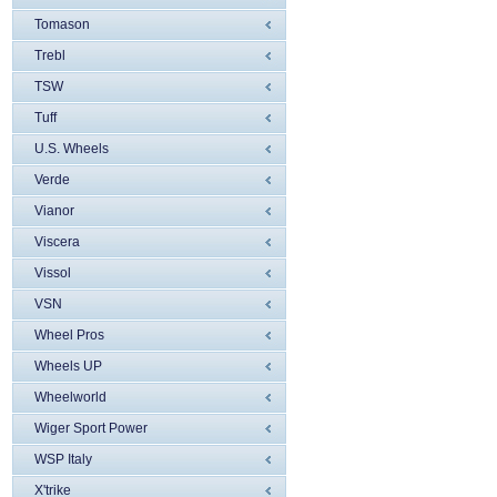
Tomason
Trebl
TSW
Tuff
U.S. Wheels
Verde
Vianor
Viscera
Vissol
VSN
Wheel Pros
Wheels UP
Wheelworld
Wiger Sport Power
WSP Italy
X'trike