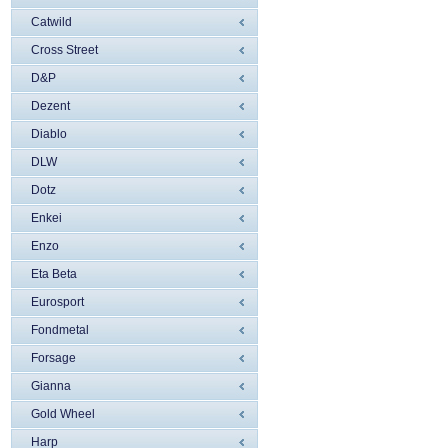
Catwild
Cross Street
D&P
Dezent
Diablo
DLW
Dotz
Enkei
Enzo
Eta Beta
Eurosport
Fondmetal
Forsage
Gianna
Gold Wheel
Harp