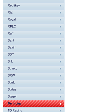
Replikey
Rial
Royal
RPLC
Ruff
Sant
Savini
SDT
Slik
Sparco
SRW
Stark
Status
Steger
Tech-Line
TG Racing