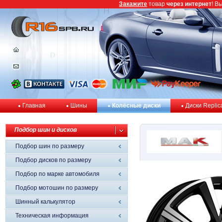
Закажите
товар
через интернет
! В
Главная
Шины
Колёсные диски
Диски Replic
Подбор шин и дисков
Подбор шин по размеру
Подбор дисков по размеру
Подбор по марке автомобиля
Подбор мотошин по размеру
Шинный калькулятор
Техническая информация