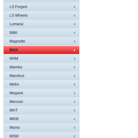
LS Forged
LS Wheels
Lumarai
M&K
Magnetto
MAK
MAM
Mamba
Mandrus
Mefro
Megami
Menzari
MHT
MKW
Momo
MSW