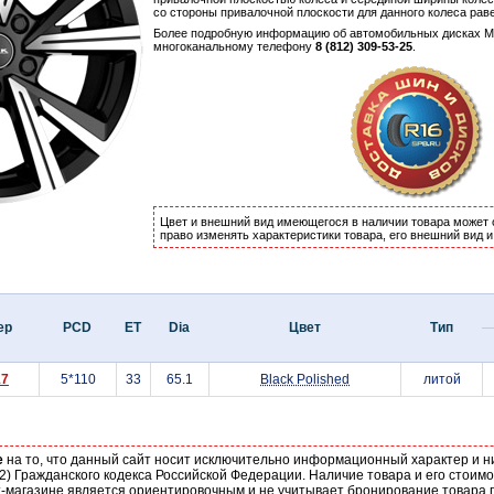
со стороны привалочной плоскости для данного колеса рав
Более подробную информацию об автомобильных дисках 
многоканальному телефону
8 (812) 309-53-25
.
Цвет и внешний вид имеющегося в наличии товара может 
право изменять характеристики товара, его внешний вид 
ер
PCD
ET
Dia
Цвет
Тип
17
5*110
33
65.1
Black Polished
литой
е
на то, что данный сайт носит исключительно информационный характер и н
2) Гражданского кодекса Российской Федерации. Наличие товара и его стоим
-магазине является ориентировочным и не учитывает бронирование товара п