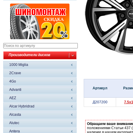
Производители дисков
1000 Miglia
2Crave
4Go
Артикул
Разм
Advanti
AEZ
Д207200
7.5x
Alcar Hybridrad
Alcasta
Alutec
Обращаем ваше внимани
положениями Статьи 437 (
Antera
наличие в нашем интернет