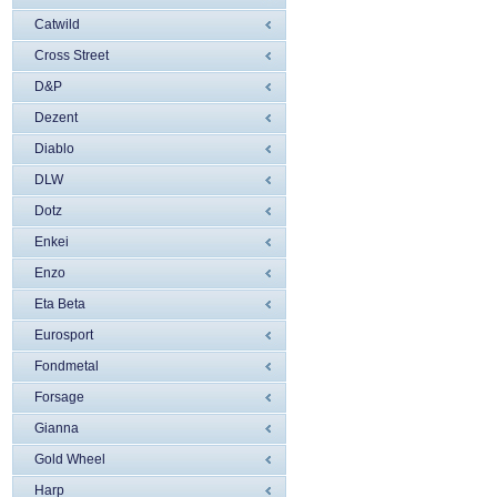
Catwild
Cross Street
D&P
Dezent
Diablo
DLW
Dotz
Enkei
Enzo
Eta Beta
Eurosport
Fondmetal
Forsage
Gianna
Gold Wheel
Harp