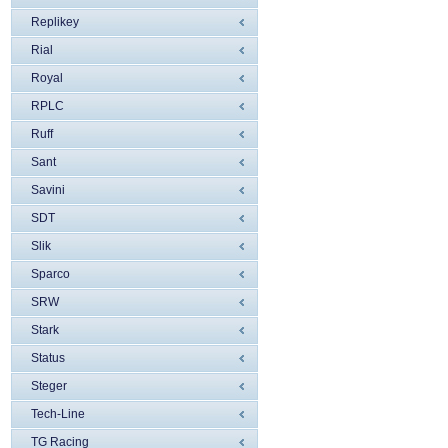
Replikey
Rial
Royal
RPLC
Ruff
Sant
Savini
SDT
Slik
Sparco
SRW
Stark
Status
Steger
Tech-Line
TG Racing