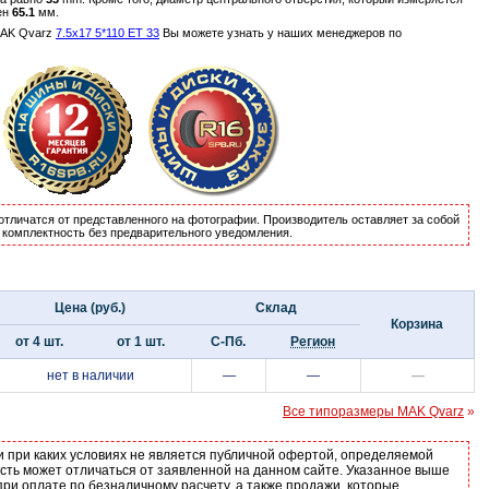
ен
65.1
мм.
MAK Qvarz
7.5x17 5*110 ET 33
Вы можете узнать у наших менеджеров по
отличатся от представленного на фотографии. Производитель оставляет за собой
и комплектность без предварительного уведомления.
Цена (руб.)
Склад
Корзина
от 4 шт.
от 1 шт.
С-Пб.
Регион
нет в наличии
—
—
—
Все типоразмеры MAK Qvarz
»
и при каких условиях не является публичной офертой, определяемой
ость может отличаться от заявленной на данном сайте. Указанное выше
ри оплате по безналичному расчету, а также продажи, которые