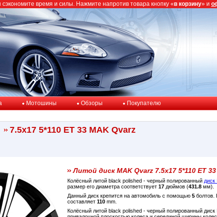
ы сэкономите время и силы. Нажмите напротив товара кнопку «
в корзину
» и
о
a
Мотошины
Обзоры
Покупателю
7.5x17 5*110 ET 33 MAK Qvarz
Литой диск MAK Qvarz 7.5x17 5*110 ET 33
Колёсный литой black polished - черный полированный
диск
размер его диаметра соответствует
17
дюймов (
431.8
мм).
Данный диск крепится на автомобиль с помощью
5
болтов. 
составляет
110
mm.
Колёсный литой black polished - черный полированный дис
привалочной плоскостью колеса и серединой ширины коле