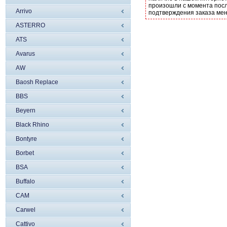
произошли с момента посл
Arrivo
подтверждения заказа ме
ASTERRO
ATS
Avarus
AW
Baosh Replace
BBS
Beyern
Black Rhino
Bontyre
Borbet
BSA
Buffalo
CAM
Carwel
Cattivo