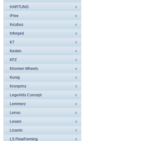
HARTUNG
iFree
Incubus
Inforged
K7
Keskin
KFZ
Khomen Wheels
Konig
Kronprinz
LegeArtis Concept
Lemmerz
Lenso
Lexani
Lizardo
LS FlowForming