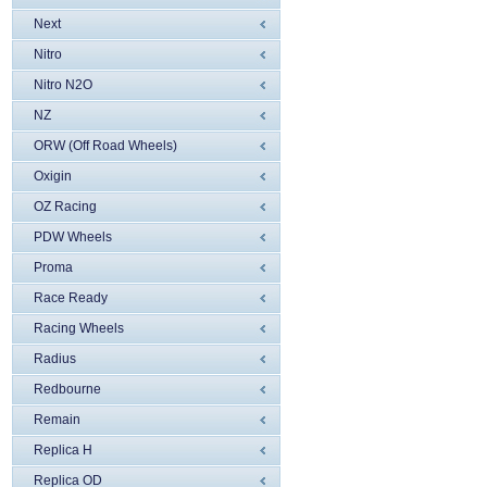
Next
Nitro
Nitro N2O
NZ
ORW (Off Road Wheels)
Oxigin
OZ Racing
PDW Wheels
Proma
Race Ready
Racing Wheels
Radius
Redbourne
Remain
Replica H
Replica OD