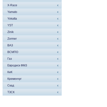
X-Race
Yamato
Yokatta
YST
Zinik
Zormer
ВАЗ
ВСМПО
Газ
Евродиск ФМЗ
КиК
Кременчуг
Скад
ТЗСК