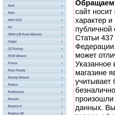
Обращаем
Next
сайт носи
Nitro
характер и
Nitro N2O
публичной
NZ
ORW (Off Road Wheels)
Статьи 437
Oxigin
Федерации.
OZ Racing
может отли
PDW Wheels
Указанное 
Proma
магазине я
Race Ready
Racing Wheels
учитывает 
Radius
безналично
Redbourne
произошли 
Remain
данных. Вы
Replica H
Replica OD