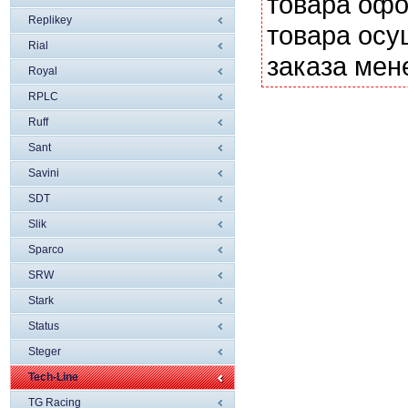
товара офо
Replikey
товара осу
Rial
заказа мен
Royal
RPLC
Ruff
Sant
Savini
SDT
Slik
Sparco
SRW
Stark
Status
Steger
Tech-Line
TG Racing