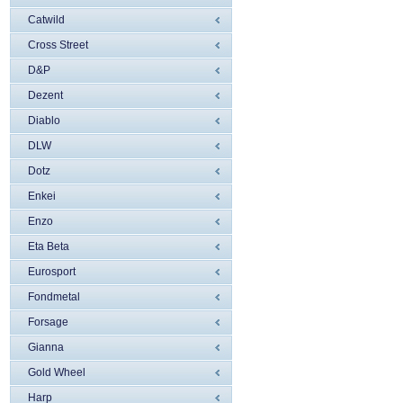
Catwild
Cross Street
D&P
Dezent
Diablo
DLW
Dotz
Enkei
Enzo
Eta Beta
Eurosport
Fondmetal
Forsage
Gianna
Gold Wheel
Harp