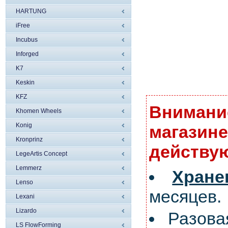
HARTUNG
iFree
Incubus
Inforged
K7
Keskin
KFZ
Внимание
Khomen Wheels
Konig
магазине
Kronprinz
действую
LegeArtis Concept
Lemmerz
Хран
Lenso
месяцев.
Lexani
Lizardo
Разов
LS FlowForming