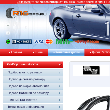
Закажите
товар
через интернет
! Вы сэкономите время и силы. Н
Главная
Шины
Колёсные диски
Диски Replic
Подбор шин и дисков
Подбор шин по размеру
Подбор дисков по размеру
Подбор по марке автомобиля
Подбор мотошин по размеру
Шинный калькулятор
Техническая информация