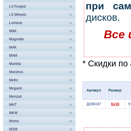
при сам
LS Forged
дисков.
LS Wheels
Lumarai
Все 
M&K
Magnetto
MAK
MAM
* Скидки по
Mamba
Mandrus
Mefro
Megami
Артикул
Размер
Menzari
Д189197
6x16
5
MHT
MKW
Momo
MSW