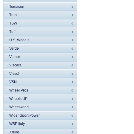
Tomason
Trebl
TSW
Tuff
U.S. Wheels
Verde
Vianor
Viscera
Vissol
VSN
Wheel Pros
Wheels UP
Wheelworld
Wiger Sport Power
WSP Italy
X'trike