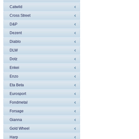
Catwild
Cross Street
D&P
Dezent
Diablo
DLW
Dotz
Enkei
Enzo
Eta Beta
Eurosport
Fondmetal
Forsage
Gianna
Gold Wheel
Harp