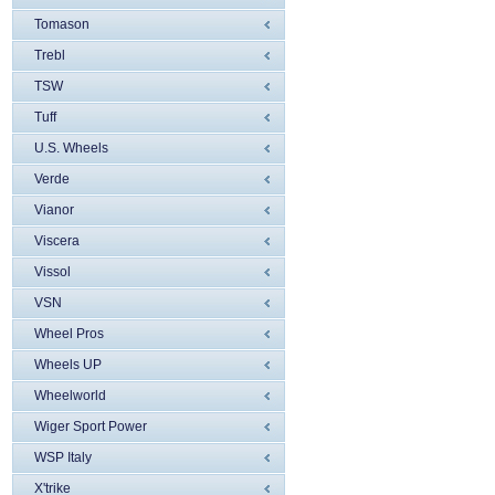
Tomason
Trebl
TSW
Tuff
U.S. Wheels
Verde
Vianor
Viscera
Vissol
VSN
Wheel Pros
Wheels UP
Wheelworld
Wiger Sport Power
WSP Italy
X'trike