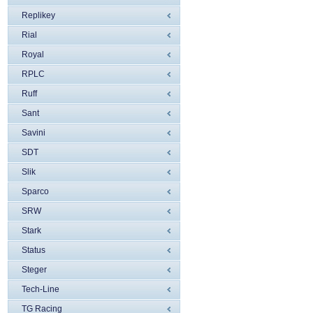
Replikey
Rial
Royal
RPLC
Ruff
Sant
Savini
SDT
Slik
Sparco
SRW
Stark
Status
Steger
Tech-Line
TG Racing