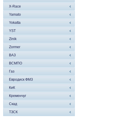
X-Race
Yamato
Yokatta
YST
Zinik
Zormer
ВАЗ
ВСМПО
Газ
Евродиск ФМЗ
КиК
Кременчуг
Скад
ТЗСК