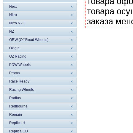
товара офо
Next
товара осу
Nitro
заказа мен
Nitro N2O
NZ
ORW (Off Road Wheels)
Oxigin
OZ Racing
PDW Wheels
Proma
Race Ready
Racing Wheels
Radius
Redbourne
Remain
Replica H
Replica OD