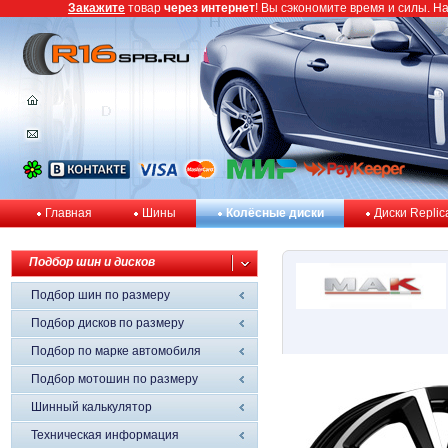
Закажите
товар
через интернет
! Вы сэкономите время и силы. Н
Главная
Шины
Колёсные диски
Диски Replic
Подбор шин и дисков
Подбор шин по размеру
Подбор дисков по размеру
Подбор по марке автомобиля
Подбор мотошин по размеру
Шинный калькулятор
Техническая информация