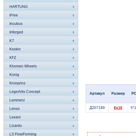
HARTUNG
iFree
Incubus
Inforged
K7
Keskin
KFZ
Khomen Wheels
Konig
Kronprinz
LegeArtis Concept
Артикул
Размер
P
Lemmerz
Д207189
6x16
5*
Lenso
Lexani
Lizardo
LS FlowForming