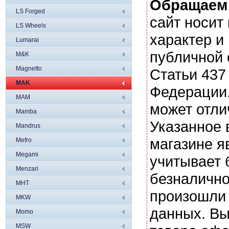
Обращаем
LS Forged
сайт носи
LS Wheels
характер и
Lumarai
публичной
M&K
Magnetto
Статьи 437
MAK
Федерации.
MAM
может отли
Mamba
Указанное 
Mandrus
магазине я
Mefro
Megami
учитывает 
Menzari
безналично
MHT
произошли 
MKW
данных. Вы
Momo
MSW