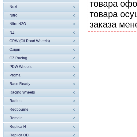
товара офо
Next
товара осу
Nitro
заказа мен
Nitro N2O
NZ
ORW (Off Road Wheels)
Oxigin
OZ Racing
PDW Wheels
Proma
Race Ready
Racing Wheels
Radius
Redbourne
Remain
Replica H
Replica OD