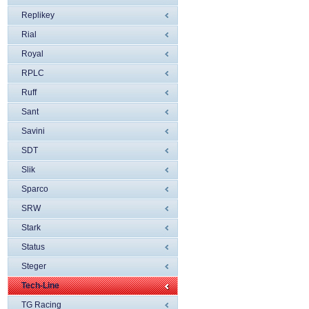
Replikey
Rial
Royal
RPLC
Ruff
Sant
Savini
SDT
Slik
Sparco
SRW
Stark
Status
Steger
Tech-Line
TG Racing