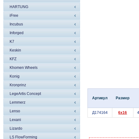
HARTUNG
iFree
Incubus
Inforged
K7
Keskin
KFZ
Khomen Wheels
Konig
Kronprinz
LegeArtis Concept
Артикул
Размер
Lemmerz
Lenso
Д174164
6x16
4
Lexani
Lizardo
LS FlowForming