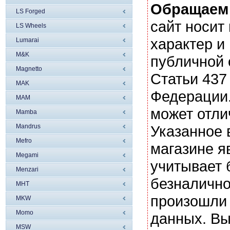
Обращаем
LS Forged
сайт носи
LS Wheels
характер и
Lumarai
M&K
публичной
Magnetto
Статьи 437
MAK
Федерации.
MAM
может отли
Mamba
Mandrus
Указанное 
Mefro
магазине я
Megami
учитывает 
Menzari
безналично
MHT
произошли 
MKW
Momo
данных. Вы
MSW