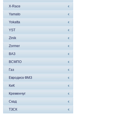
X-Race
Yamato
Yokatta
YST
Zinik
Zormer
ВАЗ
ВСМПО
Газ
Евродиск ФМЗ
КиК
Кременчуг
Скад
ТЗСК