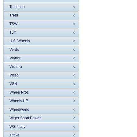
Tomason
Trebl
TSW
Tuff
U.S. Wheels
Verde
Vianor
Viscera
Vissol
VSN
Wheel Pros
Wheels UP
Wheelworld
Wiger Sport Power
WSP Italy
X'trike