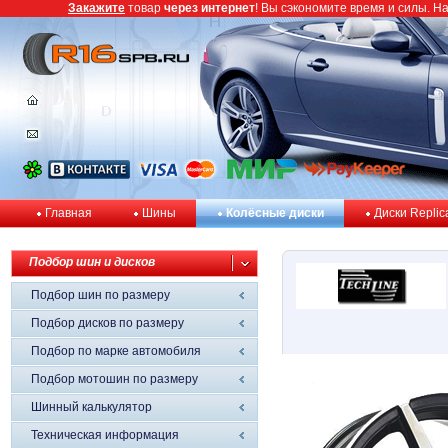
Закажите
товар
через интернет
! Вы сэкономите время и силы. Н
Главная
Шины
Колёсные диски
Диски Replic
Подбор шин и дисков
Подбор шин по размеру
Подбор дисков по размеру
Подбор по марке автомобиля
Подбор мотошин по размеру
Шинный калькулятор
Техническая информация