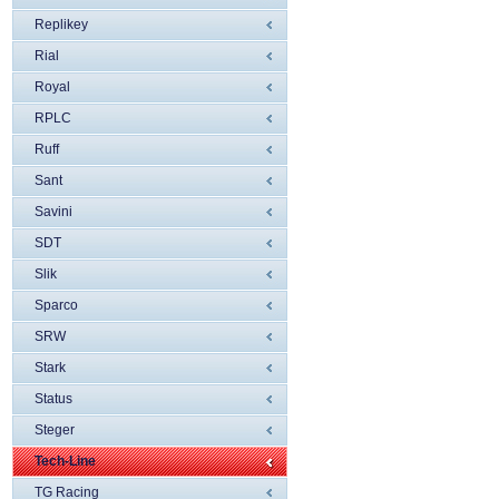
Replikey
Rial
Royal
RPLC
Ruff
Sant
Savini
SDT
Slik
Sparco
SRW
Stark
Status
Steger
Tech-Line
TG Racing