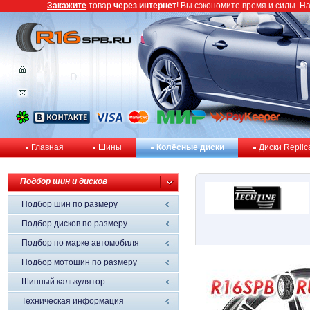
Закажите
товар
через интернет
! Вы сэкономите время и силы. Н
Главная
Шины
Колёсные диски
Диски Replic
Подбор шин и дисков
Подбор шин по размеру
Подбор дисков по размеру
Подбор по марке автомобиля
Подбор мотошин по размеру
Шинный калькулятор
Техническая информация