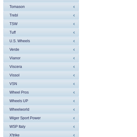
Tomason
Trebl
TSW
Tuff
U.S. Wheels
Verde
Vianor
Viscera
Vissol
VSN
Wheel Pros
Wheels UP
Wheelworld
Wiger Sport Power
WSP Italy
X'trike