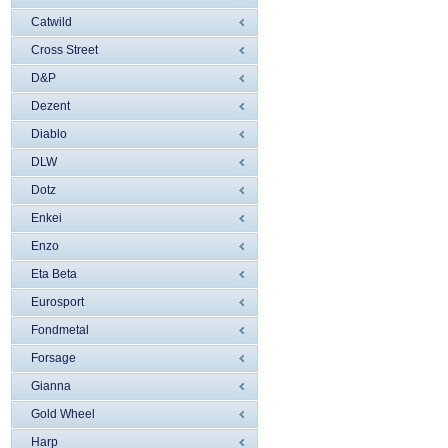
Catwild
Cross Street
D&P
Dezent
Diablo
DLW
Dotz
Enkei
Enzo
Eta Beta
Eurosport
Fondmetal
Forsage
Gianna
Gold Wheel
Harp