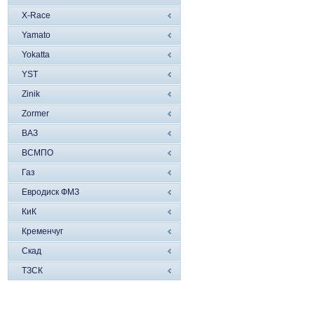
X-Race
Yamato
Yokatta
YST
Zinik
Zormer
ВАЗ
ВСМПО
Газ
Евродиск ФМЗ
КиК
Кременчуг
Скад
ТЗСК