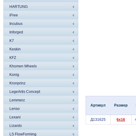
HARTUNG
iFree
Incubus
Inforged
K7
Keskin
KFZ
Khomen Wheels
Konig
Kronprinz
LegeArtis Concept
Lemmerz
Артикул
Размер
Lenso
Lexani
Д131625
6x16
Lizardo
LS FlowForming