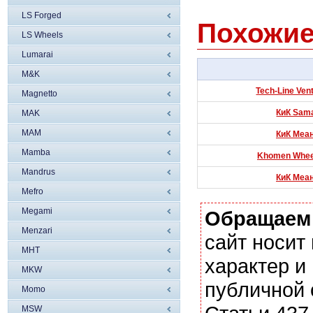
LS Forged
Похожие
LS Wheels
Lumarai
M&K
Tech-Line Ven
Magnetto
КиК Sama
MAK
MAM
КиК Меан
Mamba
Khomen Wheel
Mandrus
КиК Меан
Mefro
Megami
Обращаем
Menzari
сайт носи
MHT
характер и
MKW
публичной
Momo
MSW