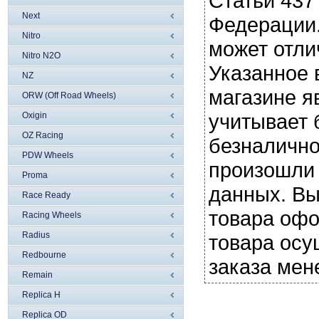
Статьи 437
Next
Федерации.
Nitro
может отли
Nitro N2O
Указанное 
NZ
магазине я
ORW (Off Road Wheels)
учитывает 
Oxigin
OZ Racing
безналично
PDW Wheels
произошли 
Proma
данных. Вы
Race Ready
товара офо
Racing Wheels
Radius
товара осу
Redbourne
заказа мен
Remain
Replica H
Replica OD