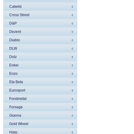
Catwild
Cross Street
D&P
Dezent
Diablo
DLW
Dotz
Enkei
Enzo
Eta Beta
Eurosport
Fondmetal
Forsage
Gianna
Gold Wheel
Harp