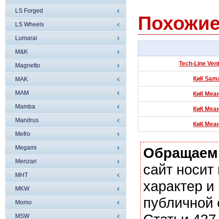
LS Forged
Похожие
LS Wheels
Lumarai
M&K
Tech-Line Ven
Magnetto
КиК Sama
MAK
MAM
КиК Меан
Mamba
КиК Меан
Mandrus
КиК Меан
Mefro
Megami
Обращаем
Menzari
сайт носи
MHT
характер и
MKW
публичной
Momo
MSW