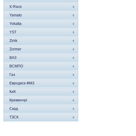
X-Race
Yamato
Yokatta
YST
Zinik
Zormer
ВАЗ
ВСМПО
Газ
Евродиск ФМЗ
КиК
Кременчуг
Скад
ТЗСК