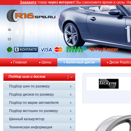
Закажите
товар
через интернет
! Вы сэкономите время и силы. Н
Главная
Шины
Колёсные диски
Диски Replic
Подбор шин и дисков
Подбор шин по размеру
Подбор дисков по размеру
Подбор по марке автомобиля
Подбор мотошин по размеру
Шинный калькулятор
Техническая информация