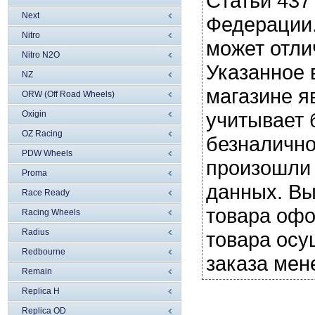
Статьи 437
Next
Федерации.
Nitro
может отли
Nitro N2O
Указанное 
NZ
магазине я
ORW (Off Road Wheels)
учитывает 
Oxigin
OZ Racing
безналично
PDW Wheels
произошли 
Proma
данных. Вы
Race Ready
товара офо
Racing Wheels
Radius
товара осу
Redbourne
заказа мен
Remain
Replica H
Replica OD