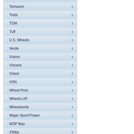
Tomason
Trebl
TSW
Tuff
U.S. Wheels
Verde
Vianor
Viscera
Vissol
VSN
Wheel Pros
Wheels UP
Wheelworld
Wiger Sport Power
WSP Italy
X'trike