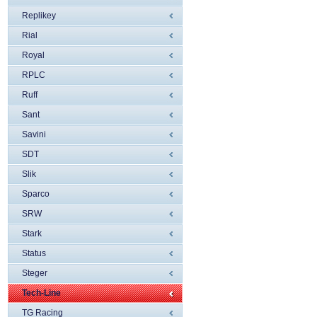
Replikey
Rial
Royal
RPLC
Ruff
Sant
Savini
SDT
Slik
Sparco
SRW
Stark
Status
Steger
Tech-Line
TG Racing