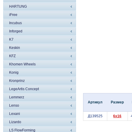
HARTUNG
iFree
Incubus
Inforged
K7
Keskin
KFZ
Khomen Wheels
Konig
Kronprinz
LegeArtis Concept
Lemmerz
Артикул
Размер
Lenso
Lexani
Д139525
6x16
Lizardo
LS FlowForming