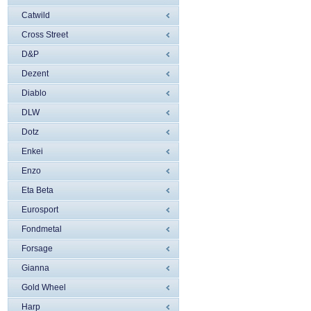
Catwild
Cross Street
D&P
Dezent
Diablo
DLW
Dotz
Enkei
Enzo
Eta Beta
Eurosport
Fondmetal
Forsage
Gianna
Gold Wheel
Harp