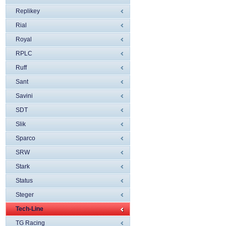
Replikey
Rial
Royal
RPLC
Ruff
Sant
Savini
SDT
Slik
Sparco
SRW
Stark
Status
Steger
Tech-Line
TG Racing