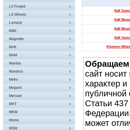
LS Forged
КиК Sama
LS Wheels
КиК Меан
Lumarai
КиК Меан
M&K
КиК Sama
Magnetto
Khomen Wheels
MAK
MAM
Обращаем
Mamba
сайт носи
Mandrus
Mefro
характер и
Megami
публичной
Menzari
Статьи 437
MHT
Федерации.
MKW
Momo
может отли
MSW