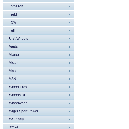
Tomason
Trebl
TSW
Tuff
U.S. Wheels
Verde
Vianor
Viscera
Vissol
VSN
Wheel Pros
Wheels UP
Wheelworld
Wiger Sport Power
WSP Italy
X'trike