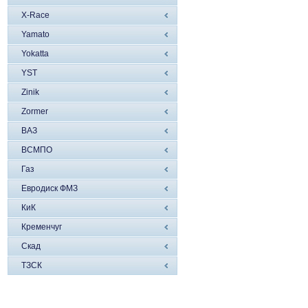
X-Race
Yamato
Yokatta
YST
Zinik
Zormer
ВАЗ
ВСМПО
Газ
Евродиск ФМЗ
КиК
Кременчуг
Скад
ТЗСК