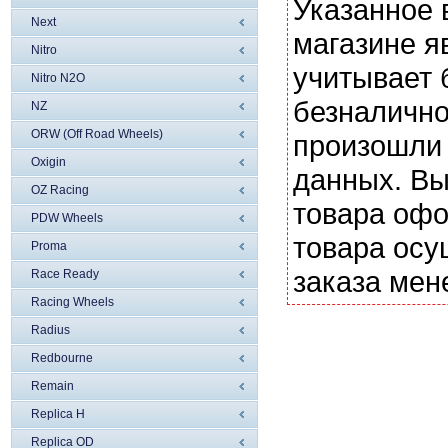
Указанное 
Next
магазине я
Nitro
учитывает 
Nitro N2O
безналично
NZ
ORW (Off Road Wheels)
произошли 
Oxigin
данных. Вы
OZ Racing
товара офо
PDW Wheels
товара осу
Proma
заказа мен
Race Ready
Racing Wheels
Radius
Redbourne
Remain
Replica H
Replica OD