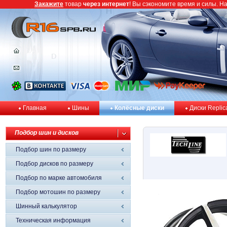
Закажите
товар
через интернет
! Вы сэкономите время и силы. Н
Главная
Шины
Колёсные диски
Диски Replic
Подбор шин и дисков
Подбор шин по размеру
Подбор дисков по размеру
Подбор по марке автомобиля
Подбор мотошин по размеру
Шинный калькулятор
Техническая информация