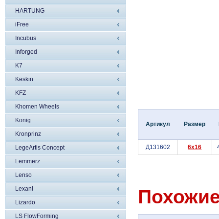
HARTUNG
iFree
Incubus
Inforged
K7
Keskin
KFZ
Khomen Wheels
Konig
Артикул
Размер
Kronprinz
Д131602
6x16
LegeArtis Concept
Lemmerz
Lenso
Lexani
Похожие
Lizardo
LS FlowForming