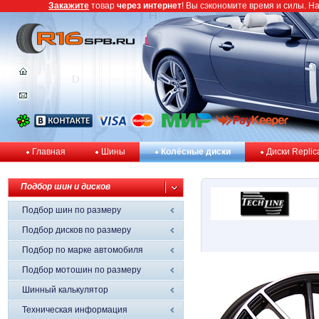
Закажите
товар
через интернет
! Вы сэкономите время и силы. Н
Главная
Шины
Колёсные диски
Диски Replic
Подбор шин и дисков
Подбор шин по размеру
Подбор дисков по размеру
Подбор по марке автомобиля
Подбор мотошин по размеру
Шинный калькулятор
Техническая информация