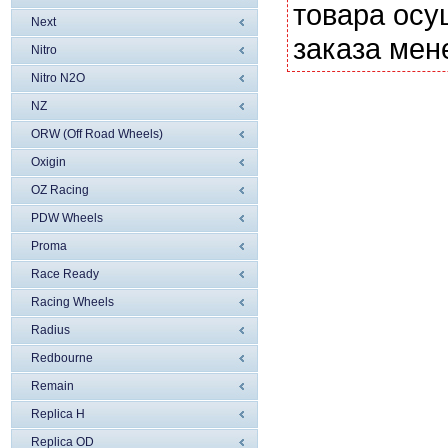
товара осу
Next
заказа мен
Nitro
Nitro N2O
NZ
ORW (Off Road Wheels)
Oxigin
OZ Racing
PDW Wheels
Proma
Race Ready
Racing Wheels
Radius
Redbourne
Remain
Replica H
Replica OD