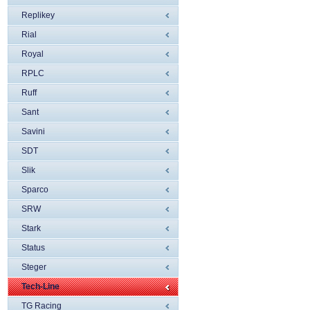
Replikey
Rial
Royal
RPLC
Ruff
Sant
Savini
SDT
Slik
Sparco
SRW
Stark
Status
Steger
Tech-Line
TG Racing