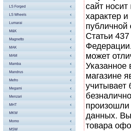
сайт носи
LS Forged
характер и
LS Wheels
Lumarai
публичной
M&K
Статьи 437
Magnetto
Федерации.
MAK
может отли
MAM
Указанное 
Mamba
Mandrus
магазине я
Mefro
учитывает 
Megami
безналично
Menzari
произошли 
MHT
данных. Вы
MKW
Momo
товара офо
MSW