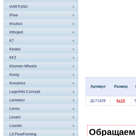
HARTUNG
iFree
Incubus
Inforged
K7
Keskin
KFZ
Khomen Wheels
Konig
Kronprinz
Артикул
Размер
LegeArtis Concept
Lemmerz
Д171428
6x15
Lenso
Lexani
Lizardo
Обращаем
LS FlowForming