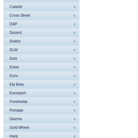
Catwild
Cross Street
D&P
Dezent
Diablo
DLW
Dotz
Enkei
Enzo
Eta Beta
Eurosport
Fondmetal
Forsage
Gianna
Gold Wheel
Harp