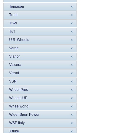
Tomason
Trebl
TSW
Tuff
U.S. Wheels
Verde
Vianor
Viscera
Vissol
VSN
Wheel Pros
Wheels UP
Wheelworld
Wiger Sport Power
WSP Italy
X'trike