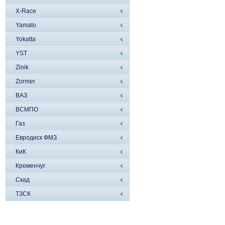
X-Race
Yamato
Yokatta
YST
Zinik
Zormer
ВАЗ
ВСМПО
Газ
Евродиск ФМЗ
КиК
Кременчуг
Скад
ТЗСК