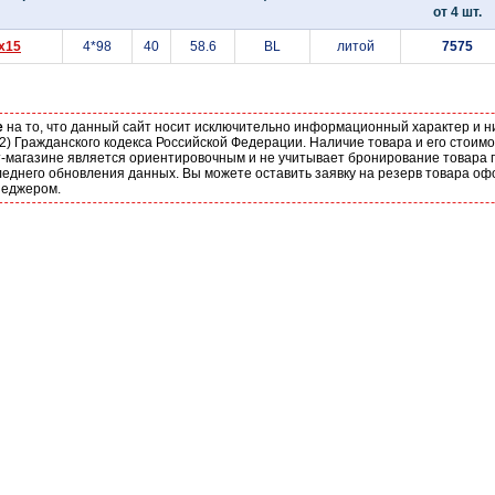
от 4 шт.
x15
4*98
40
58.6
BL
литой
7575
е
на то, что данный сайт носит исключительно информационный характер и н
2) Гражданского кодекса Российской Федерации. Наличие товара и его стоим
-магазине является ориентировочным и не учитывает бронирование товара п
еднего обновления данных. Вы можете оставить заявку на резерв товара оф
неджером.