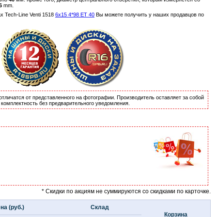
6
mm.
Tech-Line Venti 1518
6x15 4*98 ET 40
Вы можете получить у наших продавцов по
отличатся от представленного на фотографии. Производитель оставляет за собой
и комплектность без предварительного уведомления.
* Скидки по акциям не суммируются со скидками по карточке.
на (руб.)
Склад
Корзина