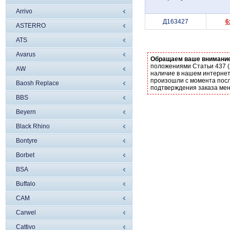
Arrivo
Д163427
6
ASTERRO
ATS
Avarus
Обращаем ваше внимани
положениями Статьи 437 (
AW
наличие в нашем интернет
произошли с момента посл
Baosh Replace
подтверждения заказа ме
BBS
Beyern
Black Rhino
Bontyre
Borbet
BSA
Buffalo
CAM
Carwel
Cattivo