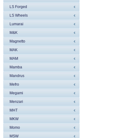
LS Forged
LS Wheels
Lumarai
M&K
Magnetto
MAK
MAM
Mamba
Mandrus
Mefro
Megami
Menzari
MHT
MKW
Momo
MSW