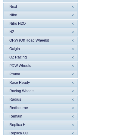
Next
Nitro
Nitro N2O
NZ
ORW (Off Road Wheels)
Oxigin
OZ Racing
PDW Wheels
Proma
Race Ready
Racing Wheels
Radius
Redbourne
Remain
Replica H
Replica OD