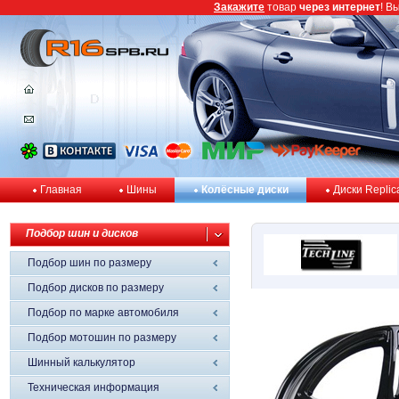
Закажите
товар
через интернет
! В
Главная
Шины
Колёсные диски
Диски Replic
Подбор шин и дисков
Подбор шин по размеру
Подбор дисков по размеру
Подбор по марке автомобиля
Подбор мотошин по размеру
Шинный калькулятор
Техническая информация