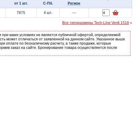
от 1 шт.
С-Пб.
Регион
7875
4 шт.
—
Все типоразмеры Tech-Line Venti 1518
»
и при каких условиях не является публичной офертой, определяемой
ость может отличаться от заявленной на данном сайте. Указанное выше
ри оплате по безналичному расчету, а также продажи, которые
ормив заказ на сайте. Бронирование товара осуществляется после