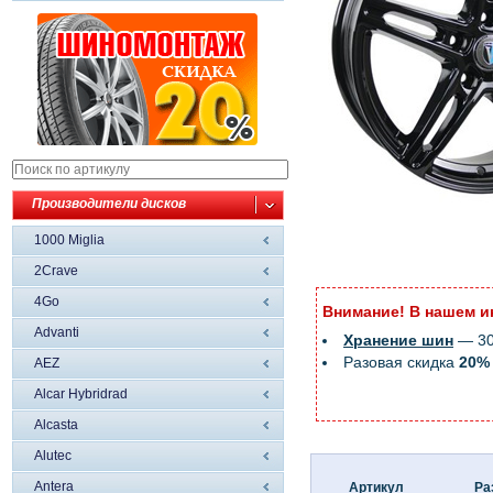
Производители дисков
1000 Miglia
2Crave
4Go
Внимание! В нашем и
Advanti
Хранение шин
— 300
Разовая скидка
20%
AEZ
Alcar Hybridrad
Alcasta
Alutec
Antera
Артикул
Ра