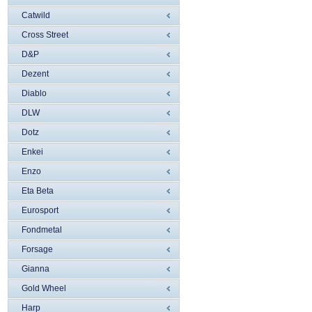
Catwild
Cross Street
D&P
Dezent
Diablo
DLW
Dotz
Enkei
Enzo
Eta Beta
Eurosport
Fondmetal
Forsage
Gianna
Gold Wheel
Harp