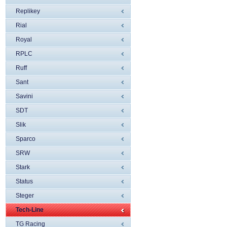
Replikey
Rial
Royal
RPLC
Ruff
Sant
Savini
SDT
Slik
Sparco
SRW
Stark
Status
Steger
Tech-Line
TG Racing