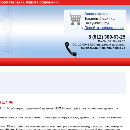
формите
заказ. Живите современно!
Ваша корзина:
Товаров:
0
единиц
На сумму:
0
руб.
Перейти к оформлению
8 (812) 309-53-25
Пн-Пт: 08:30−19:00
Сб: 10:00−14:00 (
выдача
и доставка)
пункт выдачи на Крыленко 2а
8 ET 40
8 ET 40 обладает шириной
6
дюймов (
152.4
mm), при этом размер его диаметра
жные отверстия располагаются на одной окружности, диаметр которой составляет
вынос
40
мм. Это символизирует о том, что расстояние между плоскостью, которой
авно
40
мм. Кроме того, диаметр центрального отверстия, который измеряется со