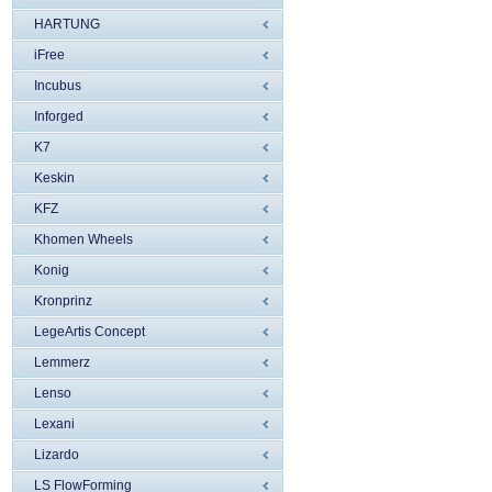
HARTUNG
iFree
Incubus
Inforged
K7
Keskin
KFZ
Khomen Wheels
Konig
Kronprinz
LegeArtis Concept
Lemmerz
Lenso
Lexani
Lizardo
LS FlowForming