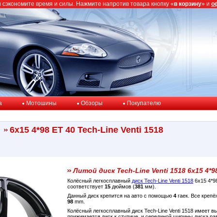
ы сэкономите время и силы. Нажмите напротив товара кнопку «
в корзину
» и
о
a
Мотошины
Обзоры
Покупателю
6x15 4*98 ET 40 Tech-Line Venti 1518
Литой диск Tech-Line Venti 1518 6x15 4*9
Колёсный легкосплавный
диск Tech-Line Venti 1518
6x15 4*9
соответствует
15
дюймов (
381
мм).
Данный диск крепится на авто с помощью
4
гаек. Все крепё
98
mm.
Колёсный легкосплавный диск Tech-Line Venti 1518 имеет 
прижимается диск к ступице, и серединой ширины диска р