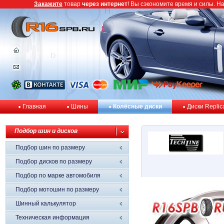
Закажите
товар
через интернет
! Вы сэкономите время и силы. Н
Главная
Шины
Колёсные диски
Диски Replic
Подбор шин и дисков
Подбор шин по размеру
Подбор дисков по размеру
Подбор по марке автомобиля
Подбор мотошин по размеру
Шинный калькулятор
Техническая информация