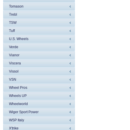
Tomason
Trebl
TSW
Tuff
U.S. Wheels
Verde
Vianor
Viscera
Vissol
VSN
Wheel Pros
Wheels UP
Wheelworld
Wiger Sport Power
WSP Italy
X'trike