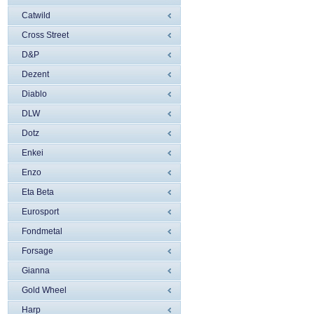
Catwild
Cross Street
D&P
Dezent
Diablo
DLW
Dotz
Enkei
Enzo
Eta Beta
Eurosport
Fondmetal
Forsage
Gianna
Gold Wheel
Harp