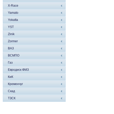
X-Race
Yamato
Yokatta
YST
Zinik
Zormer
ВАЗ
ВСМПО
Газ
Евродиск ФМЗ
КиК
Кременчуг
Скад
ТЗСК