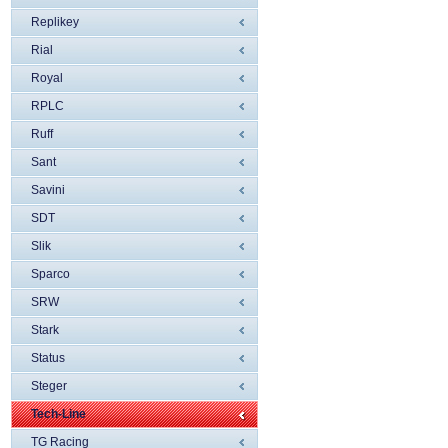
Replikey
Rial
Royal
RPLC
Ruff
Sant
Savini
SDT
Slik
Sparco
SRW
Stark
Status
Steger
Tech-Line
TG Racing