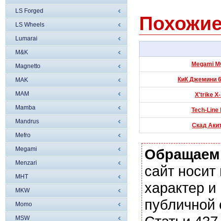
LS Forged
Похожие
LS Wheels
Lumarai
M&K
Megami MG
Magnetto
КиК Джемини 6x
MAK
MAM
X'trike X
Mamba
Tech-Line 
Mandrus
Скад Акит
Mefro
Megami
Обращаем
Menzari
сайт носи
MHT
характер и
MKW
публичной
Momo
MSW