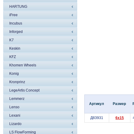
HARTUNG
iFree
Incubus
Inforged
K7
Keskin
KFZ
Khomen Wheels
Konig
Kronprinz
LegeArtis Concept
Lemmerz
Артикул
Размер
Lenso
Lexani
Д83931
6x15
Lizardo
LS FlowForming