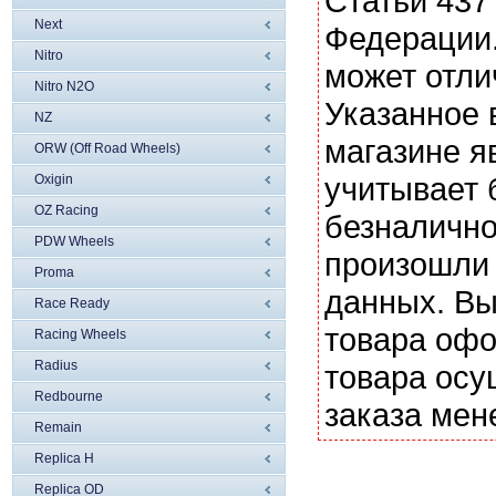
Статьи 437
Next
Федерации.
Nitro
может отли
Nitro N2O
Указанное 
NZ
магазине я
ORW (Off Road Wheels)
учитывает 
Oxigin
OZ Racing
безналично
PDW Wheels
произошли 
Proma
данных. Вы
Race Ready
товара офо
Racing Wheels
Radius
товара осу
Redbourne
заказа мен
Remain
Replica H
Replica OD