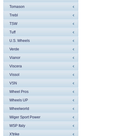
Tomason
Trebl
TSW
Tuff
U.S. Wheels
Verde
Vianor
Viscera
Vissol
VSN
Wheel Pros
Wheels UP
Wheelworld
Wiger Sport Power
WSP Italy
X'trike