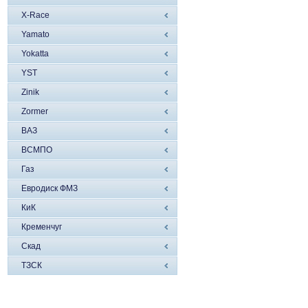
X-Race
Yamato
Yokatta
YST
Zinik
Zormer
ВАЗ
ВСМПО
Газ
Евродиск ФМЗ
КиК
Кременчуг
Скад
ТЗСК