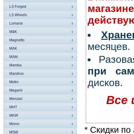
магазине
LS Forged
LS Wheels
действую
Lumarai
Хран
M&K
Magnetto
месяцев.
MAK
Разов
MAM
Mamba
при сам
Mandrus
дисков.
Mefro
Megami
Все 
Menzari
MHT
MKW
Momo
* Скидки по
MSW