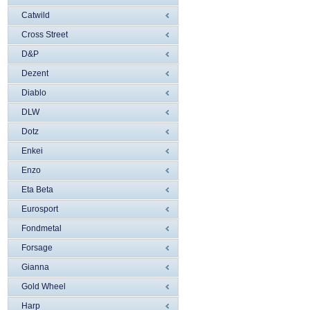
Catwild
Cross Street
D&P
Dezent
Diablo
DLW
Dotz
Enkei
Enzo
Eta Beta
Eurosport
Fondmetal
Forsage
Gianna
Gold Wheel
Harp