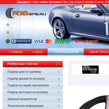
Закажите
товар
через интернет
! Вы сэкономите время и силы. Н
Главная
Шины
Колёсные диски
Диски Replic
Подбор шин и дисков
Подбор шин по размеру
Подбор дисков по размеру
Подбор по марке автомобиля
Подбор мотошин по размеру
Шинный калькулятор
Техническая информация