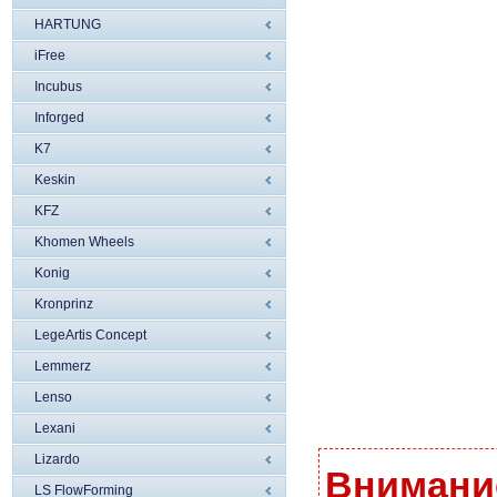
HARTUNG
iFree
Incubus
Inforged
K7
Keskin
KFZ
Khomen Wheels
Konig
Kronprinz
LegeArtis Concept
Lemmerz
Lenso
Lexani
Lizardo
Внимание
LS FlowForming