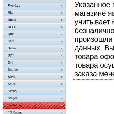
Указанное 
Replikey
магазине я
Rial
учитывает 
Royal
RPLC
безналично
Ruff
произошли 
Sant
данных. Вы
Savini
товара офо
SDT
Slik
товара осу
Sparco
заказа мен
SRW
Stark
Status
Steger
Tech-Line
TG Racing