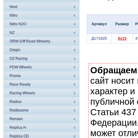
Next
Nitro
Nitro N2O
Артикул
Размер
P
NZ
Д171920
6x15
4
ORW (Off Road Wheels)
Oxigin
OZ Racing
PDW Wheels
Обращаем
Proma
сайт носи
Race Ready
характер и
Racing Wheels
публичной
Radius
Статьи 437
Redbourne
Remain
Федерации.
Replica H
может отли
Replica OD